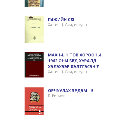
ГҮНЖИЙН СҮМ
Хатгин Ц. Дамдинсүрэн
МАХН-ЫН ТӨВ ХОРООНЫ
1962 ОНЫ БҮГД ХУРАЛД
ХЭЛЭХЭЭР БЭЛТГЭСЭН ҮГ
Хатгин Ц. Дамдинсүрэн
ОРЧУУЛАХ ЭРДЭМ - 5
Б. Ринчен