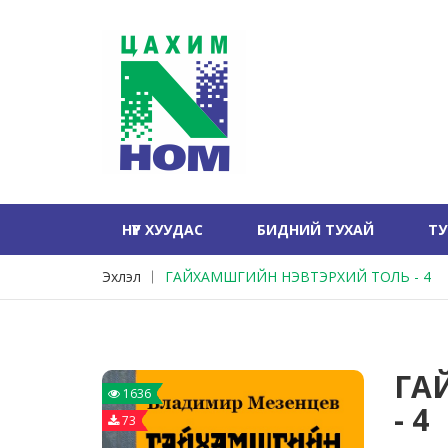
НҮҮР ХУУДАС
БИДНИЙ ТУХАЙ
Т
Эхлэл
ГАЙХАМШГИЙН НЭВТЭРХИЙ ТОЛЬ - 4
ГА
1636
- 4
73