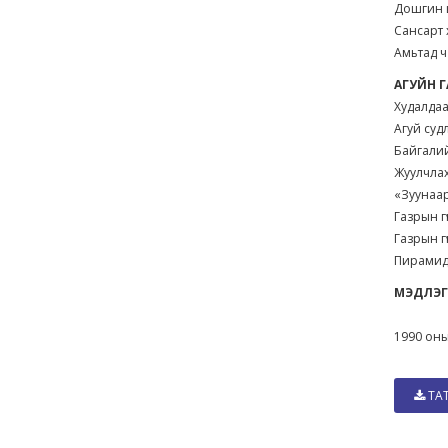
Дошгин 
Сансарт 
Амьтад ч
АГУЙН
Худалда
Агуй суд
Байгали
Жуулчлах
«Зуунаар
Газрын г
Газрын г
Пирамид
МЭДЛЭ
1990 оны
ТА