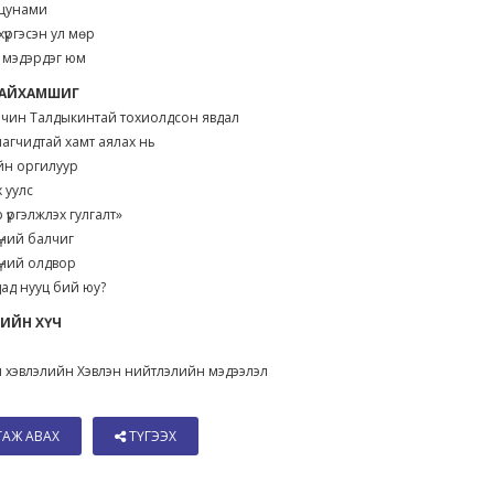
цунами
хүргэсэн ул мөр
 мэдэрдэг юм
 ГАЙХАМШИГ
ачин Талдыкинтай тохиолдсон явдал
лагчидтай хамт аялах нь
йн оргилуур
 уулс
 үргэлжлэх гулгалт»
үний балчиг
үний олдвор
ад нууц бий юу?
ГИЙН ХҮЧ
 хэвлэлийн Хэвлэн нийтлэлийн мэдээлэл
ТАЖ АВАХ
ТҮГЭЭХ