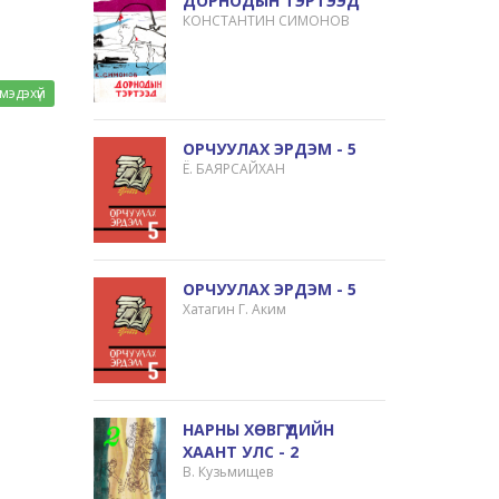
ДОРНОДЫН ТЭРТЭЭД
КОНСТАНТИН СИМОНОВ
мэдэхүй
ОРЧУУЛАХ ЭРДЭМ - 5
Ё. БАЯРСАЙХАН
ОРЧУУЛАХ ЭРДЭМ - 5
Хатагин Г. Аким
НАРНЫ ХӨВГҮҮДИЙН
ХААНТ УЛС - 2
В. Кузьмищев