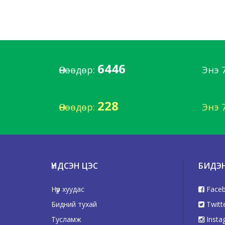
6446
Өнөөдөр:
Энэ 
228
Өнөөдөр:
Энэ 
ҮНДСЭН ЦЭС
БИДЭ
Нүүр хуудас
Face
Бидний тухай
Twitt
Тусламж
Insta