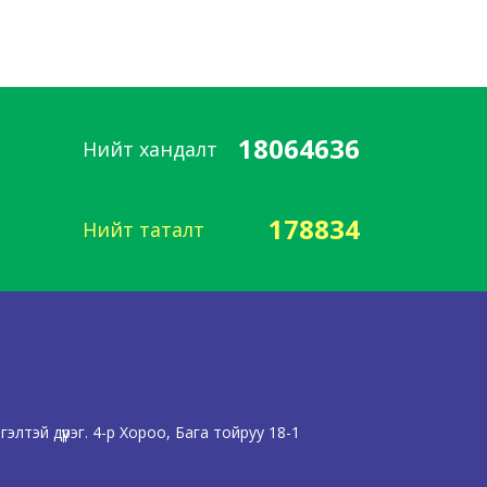
18064636
Нийт хандалт
178834
Нийт таталт
лтэй дүүрэг. 4-р Хороо, Бага тойруу 18-1