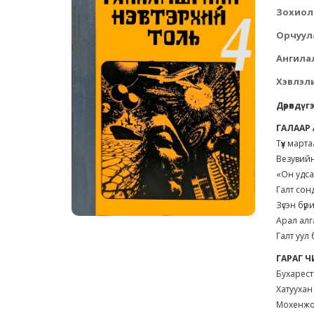
Зохиол
Орчуул
Ангила
Хэвлэли
Дөрөвдү
ГАЛААР
Түүх марта
Везувий
«Он удса
Галт сон
Зүсэн бү
Арал алг
Галт уул 
ГАРАГ 
Бухарест
Хатуухан
Мохенжо