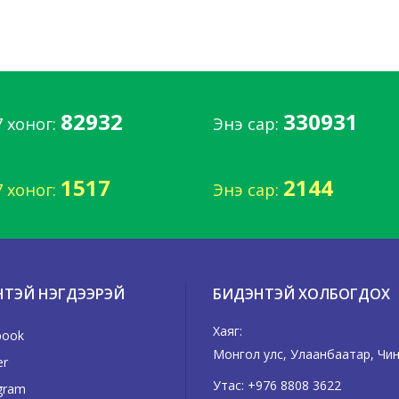
82932
330931
7 хоног:
Энэ сар:
1517
2144
7 хоног:
Энэ сар:
НТЭЙ НЭГДЭЭРЭЙ
БИДЭНТЭЙ ХОЛБОГДОХ
Хаяг:
book
Монгол улс, Улаанбаатар, Чингэ
er
Утас:
+976 8808 3622
gram