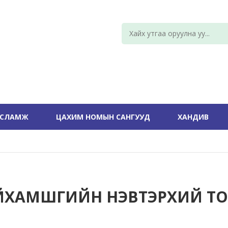
УСЛАМЖ
ЦАХИМ НОМЫН САНГУУД
ХАНДИВ
ЙХАМШГИЙН НЭВТЭРХИЙ Т