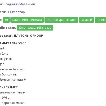
ч:
Владимир Мезенцев
агч:
Н. Сүхбаатар
л:
Түүх
Байгалийн шинжлэл
Оросын уран зохиол
газарзүй
танин 
йн газар:
Улсын хэвлэлийн газар
гээр хэсэг : ПЛУТОНЫ ОРНООР
 АМЬСГАЛАХ УУЛС
агүй
н бэлд
н» ухаан
дор
рийн төлөв байдал
а болсон нь
бүрмөсөн сөнөдөг үү?
ЧИЧРЭХ ЦАГТ
ын эмгэнэлт явдал
 1976 он
-Даро яаж мөхөв?