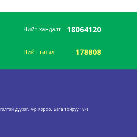
18064120
Нийт хандалт
178808
Нийт таталт
элтэй дүүрэг. 4-р Хороо, Бага тойруу 18-1