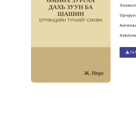
Зохиол
Орчуул
Ангила
Хэвлэли
ТА