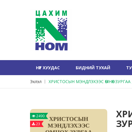
НҮҮР ХУУДАС
БИДНИЙ ТУХАЙ
Т
Эхлэл
ХРИСТОСЫН МЭНДЛЭХЭЭС ӨМНӨХ ЗУРГАА
ХР
2490
ЗУ
23