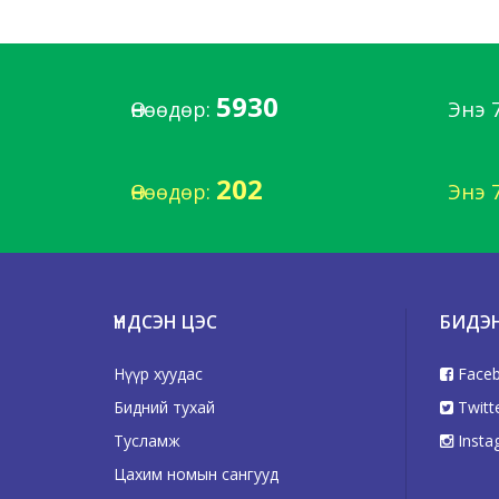
5930
Өнөөдөр:
Энэ 
202
Өнөөдөр:
Энэ 
ҮНДСЭН ЦЭС
БИДЭ
Нүүр хуудас
Face
Бидний тухай
Twitt
Тусламж
Insta
Цахим номын сангууд