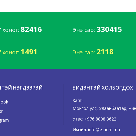
82416
330415
7 хоног:
Энэ сар:
1491
2118
7 хоног:
Энэ сар:
НТЭЙ НЭГДЭЭРЭЙ
БИДЭНТЭЙ ХОЛБОГДОХ
Хаяг:
book
Монгол улс, Улаанбаатар, Чинг
er
Утас:
+976 8808 3622
gram
Имэйл:
info@e-nom.mn