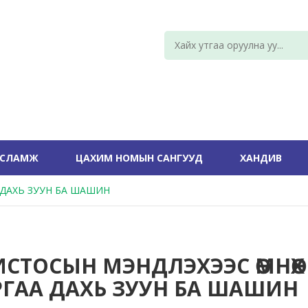
УСЛАМЖ
ЦАХИМ НОМЫН САНГУУД
ХАНДИВ
 ДАХЬ ЗУУН БА ШАШИН
ИСТОСЫН МЭНДЛЭХЭЭС ӨМНӨХ
РГАА ДАХЬ ЗУУН БА ШАШИН