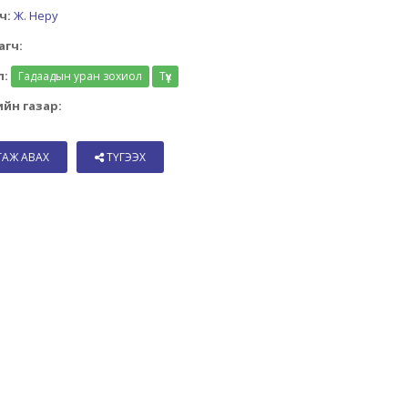
ч:
Ж. Неру
агч:
л:
Гадаадын уран зохиол
Түүх
йн газар:
ТАЖ АВАХ
ТҮГЭЭХ