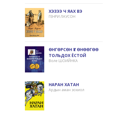
ХЭЗЭЭ Ч ЯАХ ВЭ
ГЕНРИ ЛАУСОН
ӨНГӨРСӨН ҮЕ ӨНӨӨГӨӨ
ТОЛЬДОХ ЁСТОЙ
Воле ШОИЙНКА
НАРАН ХАТАН
Ардын аман зохиол