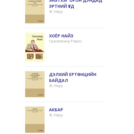
ЭНЭТХЭГ ОРОН ДУНДАД
ЭРТНИЙ ҮЕД
Ж. Неру
ХОЁР НАЙЗ
Грасялиану Рамос
ДЭЛХИЙ ЕРТӨНЦИЙН
БАЙДАЛ
Ж. Неру
АКБАР
Ж. Неру