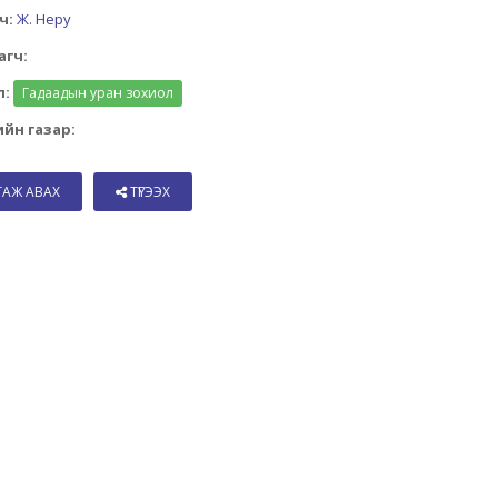
ч:
Ж. Неру
агч:
л:
Гадаадын уран зохиол
йн газар:
ТАЖ АВАХ
ТҮГЭЭХ