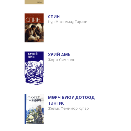
СПИН
Нур Мохаммад Тараки
ХҮНИЙ АМЬ
Жорж Сименон
МӨРЧ БУЮУ ДОТООД
ТЭНГИС
Жеймс Фенимор Купер