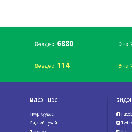
6880
Өнөөдөр:
Энэ 
114
Өнөөдөр:
Энэ 
ҮНДСЭН ЦЭС
БИДЭ
Нүүр хуудас
Face
Бидний тухай
Twitt
Тусламж
Insta