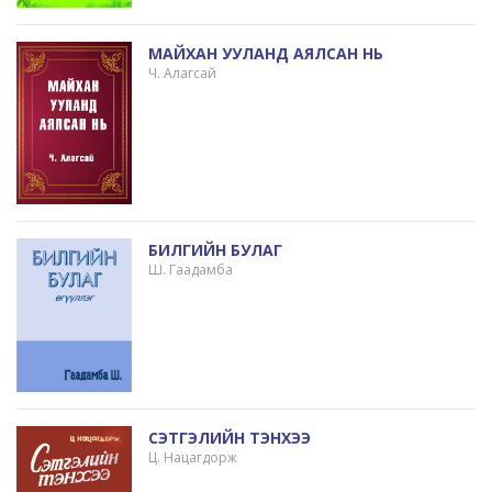
МАЙХАН УУЛАНД АЯЛСАН НЬ
Ч. Алагсай
БИЛГИЙН БУЛАГ
Ш. Гаадамба
СЭТГЭЛИЙН ТЭНХЭЭ
Ц. Нацагдорж