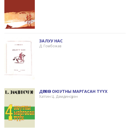
ЗАЛУУ НАС
Д. Гомбожав
ДӨРВӨН ОЮУТНЫ МАРГАСАН ТҮҮХ
Хатгин Ц. Дамдинсүрэн