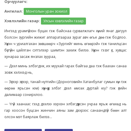
Орчуулагч:
Ангилал:
Монголын уран зохиол
Хэвлэлийн газар:
Улсын хэвлэлийн газар
Ингээд урамгүйхэн буцах гэж байснаа сурвалжлагч хүний янаг дагуул
болсон зургийн жижиг аппаратаараа зураг авч өгье дөө гэж бодлоо.
Хүүхэн ч уриалгахан зөвшөөрч «Зургийг минь өгөөрэй» гэж танилцсан
бүсгүйн цайлган сэтгэлээр шимтэн захиж билээ. Хүүхэн гэзэг үс, хувцас
хунараа засаж янзлах зуураа,
— Дээл минь элбэгдэж, их муухай гарах байгаа даа гэж баахан санаа
зовж хэлэхэд нь,
— Зүгээр зүгээр, танай нутгийн (Дорноговийн Хатанбулаг сумын хүн гэж
өөрөө ярьсан юм) хүүхнүүд элбэг дээл өмсөх дуртай юу? гэж үгийн
далимаар сонирхлоо.
— Үгүй хаанаас гээд дээлээ хэрхэн элбэгдүүлсэн учраа ярьж өгөхөд нь
гар хоосон буцсан жинчин аяны зам дээрээс санаандгүй бөөн алт
олсон мэт баярлаж билээ...