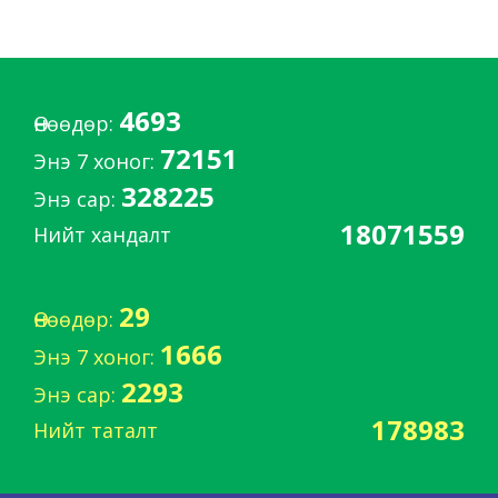
4693
Өнөөдөр:
72151
Энэ 7 хоног:
328225
Энэ сар:
18071559
Нийт хандалт
29
Өнөөдөр:
1666
Энэ 7 хоног:
2293
Энэ сар:
178983
Нийт таталт