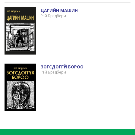
ЦАГИЙН МАШИН
Рэй Брэдбери
ЗОГСДОГГҮЙ БОРОО
Рэй Брэдбери