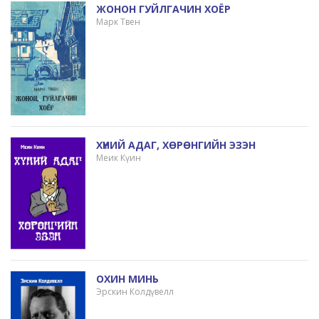
ЖОНОН ГУЙЛГАЧИН ХОЁР
Марк Твен
ХҮНИЙ АДАГ, ХӨРӨНГИЙН ЭЗЭН
Меик Күин
ОХИН МИНЬ
Эрскин Колдүвелл