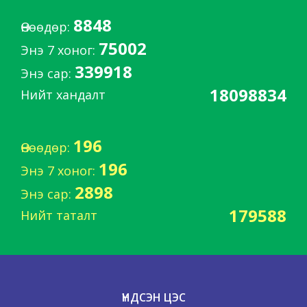
8848
Өнөөдөр:
75002
Энэ 7 хоног:
339918
Энэ сар:
18098834
Нийт хандалт
196
Өнөөдөр:
196
Энэ 7 хоног:
2898
Энэ сар:
179588
Нийт таталт
ҮНДСЭН ЦЭС