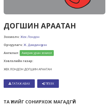
ДОГШИН АРААТАН
Зохиолч:
Жек Лондон
Орчуулагч:
Ж. Дамдинсүрэн
Ангилал:
Америк уран зохиол
Хэвлэлийн газар:
ЖЕК ЛОНДОН ДОГШИН АРААТАН
ТАТАЖ АВАХ
ТҮГЭЭХ
ТА ҮҮНИЙГ СОНИРХОЖ МАГАДГҮЙ