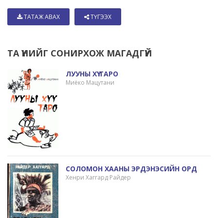
ТАТАЖ АВАХ
ТҮГЭЭХ
ТА ҮҮНИЙГ СОНИРХОЖ МАГАДГҮЙ
ЛУУНЫ ХҮҮ ТАРО
Миёко Мацутани
СОЛОМОН ХААНЫ ЭРДЭНЭСИЙН ОРД
Хенри Хаггард Райдер