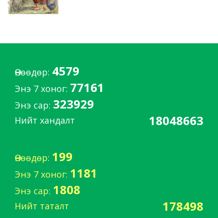
4579
Өнөөдөр:
77161
Энэ 7 хоног:
323929
Энэ сар:
18048663
Нийт хандалт
199
Өнөөдөр:
1181
Энэ 7 хоног:
1808
Энэ сар:
178498
Нийт таталт