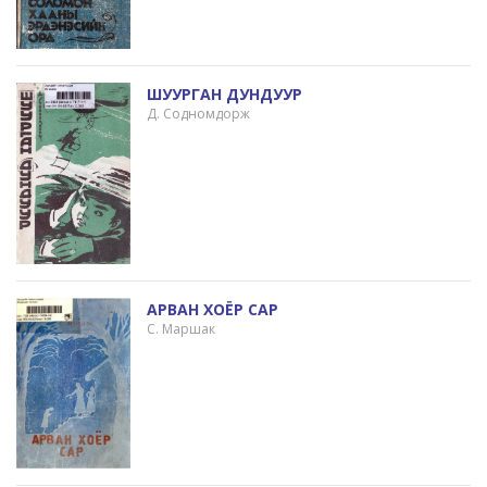
ШУУРГАН ДУНДУУР
Д. Содномдорж
АРВАН ХОЁР САР
С. Маршак