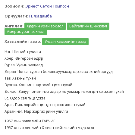
Зохиолч:
Эрнест Сетон Томпсон
Орчуулагч:
Н. Жадамба
Ангилал:
Хүүхдийн уран зохиол
Байгалийн шинжлэл
Америк уран зохиол
Хэвлэлийн газар:
Улсын хэвлэлийн газар
Нэг. Шөнийн улилга
Хоёр. Өнгөрсөн өдрүүд
Гурав. Уулын хавцалд
Дөрөв. Чоныг сурган боловсруулахад хэрэглэх эхний аргууд
Тав. Хавхны тухай
Зургаа. Хөгшин шар эхийн үхсэн тухай
Долоо. Залуу чонын нэр алдар нь улмаар нэмэгдэн хөгжсөн тухай
Ес. Одоо сая гүйцэгджээ.
Арав. Пил. өөрийн нүхэндээ эргэж явсан тухай
Арван нэг. Нар жаргах үеийн улилга
1957 оны хэвлэлийн ГАРЧИГ
1957 оны хэвлэлийн Хэвлэн нийтлэлийн мэдээлэл