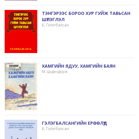
ТЭНГЭРЭЭС БОРОО ХУР ГУЙЖ ТАВЬСАН
ШҮЛЭГЛЭЛ
Б. Гэлэгбалсан
ХАМГИЙН ЯДУУ, ХАМГИЙН БАЯН
М. Цэдэндорж
ГЭЛЭГБАЛСАНГИЙН ЕРӨӨЛҮҮД
Б. Гэлэгбалсан