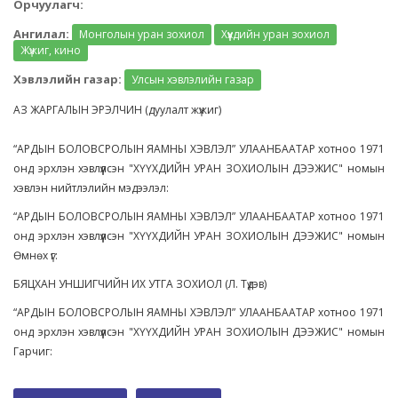
Орчуулагч:
Ангилал:
Монголын уран зохиол
Хүүхдийн уран зохиол
Жүжиг, кино
Хэвлэлийн газар:
Улсын хэвлэлийн газар
АЗ ЖАРГАЛЫН ЭРЭЛЧИН (дуулалт жүжиг)
“АРДЫН БОЛОВСРОЛЫН ЯАМНЫ ХЭВЛЭЛ” УЛААНБААТАР хотноо 1971
онд эрхлэн хэвлүүлсэн "ХҮҮХДИЙН УРАН ЗОХИОЛЫН ДЭЭЖИС" номын
хэвлэн нийтлэлийн мэдээлэл:
“АРДЫН БОЛОВСРОЛЫН ЯАМНЫ ХЭВЛЭЛ” УЛААНБААТАР хотноо 1971
онд эрхлэн хэвлүүлсэн "ХҮҮХДИЙН УРАН ЗОХИОЛЫН ДЭЭЖИС" номын
Өмнөх үг:
БЯЦХАН УНШИГЧИЙН ИХ УТГА ЗОХИОЛ (Л. Түдэв)
“АРДЫН БОЛОВСРОЛЫН ЯАМНЫ ХЭВЛЭЛ” УЛААНБААТАР хотноо 1971
онд эрхлэн хэвлүүлсэн "ХҮҮХДИЙН УРАН ЗОХИОЛЫН ДЭЭЖИС" номын
Гарчиг: