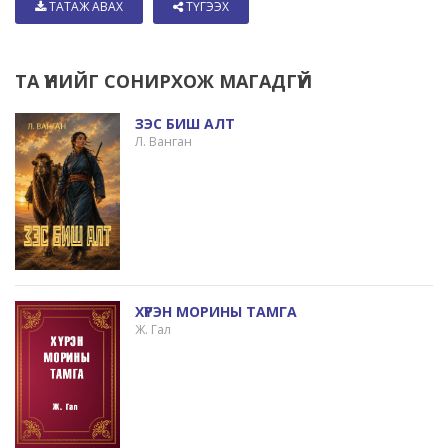
ТАТАЖ АВАХ
ТҮГЭЭХ
ТА ҮҮНИЙГ СОНИРХОЖ МАГАДГҮЙ
ЗЭС БИШ АЛТ
Л. Ванган
ХҮРЭН МОРИНЫ ТАМГА
Ж. Гал