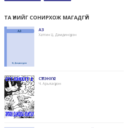
ТА ҮҮНИЙГ СОНИРХОЖ МАГАДГҮЙ
АЗ
Хатгин Ц. Дамдинсүрэн
СҮҮЛЭНХҮҮ 2
Ч. Арьяасүрэн