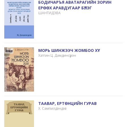
БОДИЧАРЪЯ АВАТАРАГИЙН ЗОРИН
ЕРӨӨХ АРАВДУГААР БҮЛЭГ
ШАНТИДЭВА
МОРЬ ШИНЖЭЭЧ ЖОМБОО ХҮҮ
Хатгин Ц. Дамдинсүрэн
ТААВАР, ЕРТӨНЦИЙН ГУРАВ
Х. Сампилдэндэв