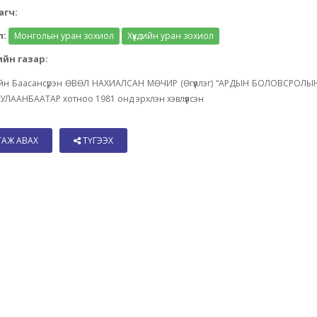
агч:
л:
Монголын уран зохиол
Хүүхдийн уран зохиол
йн газар:
үгийн Баасансүрэн ӨВӨЛ НАХИАЛСАН МӨЧИР (Өгүүллэг) “АРДЫН БОЛОВСРОЛ
УЛААНБААТАР хотноо 1981 онд эрхлэн хэвлүүлсэн
ТАЖ АВАХ
ТҮГЭЭХ