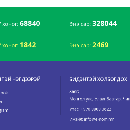
68840
328044
7 хоног:
Энэ сар:
1842
2469
7 хоног:
Энэ сар:
НТЭЙ НЭГДЭЭРЭЙ
БИДЭНТЭЙ ХОЛБОГДОХ
Хаяг:
book
Монгол улс, Улаанбаатар, Чинг
er
Утас:
+976 8808 3622
gram
Имэйл:
info@e-nom.mn