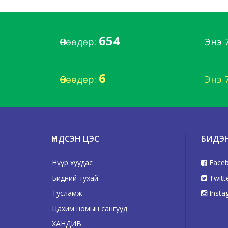
654
Өнөөдөр:
Энэ 
6
Өнөөдөр:
Энэ 
ҮНДСЭН ЦЭС
БИДЭ
Нүүр хуудас
Face
Бидний тухай
Twitt
Тусламж
Insta
Цахим номын сангууд
ХАНДИВ