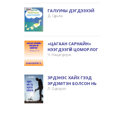
ГАЛУУНЫ ДЭГДЭЭХЭЙ
Д. Сүрьяа
«ЦАГААН САРНАЙН»
НЭЭГДЭЭГҮЙ ЦОМОРЛОГ
Ч. Нацагдорж
ЭРДЭНЭС ХАЙХ ГЭЭД
ЭРДЭМТЭН БОЛСОН НЬ
Л. Одгэрэл