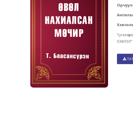
Орчуул
Ангила
Хэвлэли
Тугалхү
ХЭВЛЭЛ” 
ТА