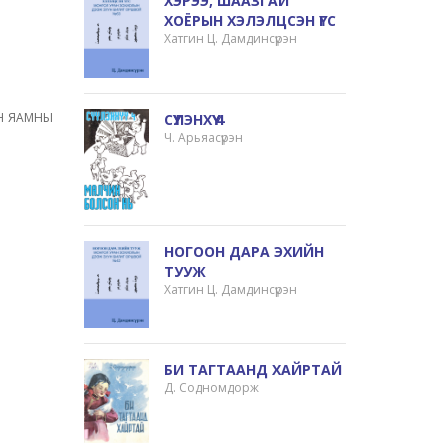
ХЭРЭЭ, ШААЗГАЙ
ХОЁРЫН ХЭЛЭЛЦСЭН ҮГС
Хатгин Ц. Дамдинсүрэн
ЫН ЯАМНЫ
СҮҮЛЭНХҮҮ 4
Ч. Арьяасүрэн
НОГООН ДАРА ЭХИЙН
ТУУЖ
Хатгин Ц. Дамдинсүрэн
БИ ТАГТААНД ХАЙРТАЙ
Д. Содномдорж