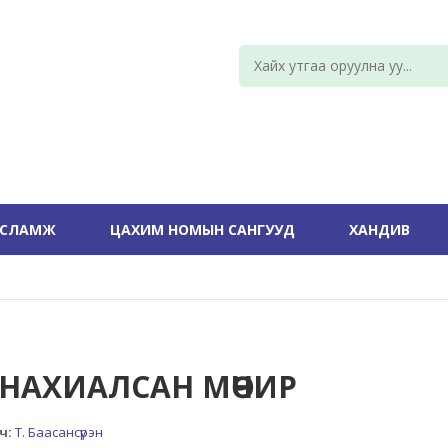
УСЛАМЖ
ЦАХИМ НОМЫН САНГУУД
ХАНДИВ
Л НАХИАЛСАН МӨЧИР
ч:
Т. Баасансүрэн