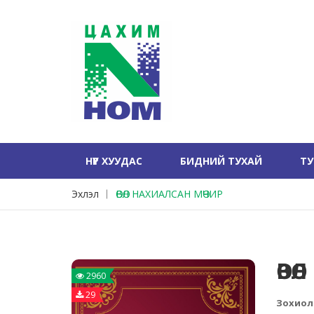
НҮҮР ХУУДАС
БИДНИЙ ТУХАЙ
Т
Эхлэл
ӨВӨЛ НАХИАЛСАН МӨЧИР
ӨВӨ
2960
29
Зохиол