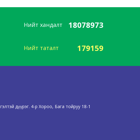
18078973
Нийт хандалт
179159
Нийт таталт
элтэй дүүрэг. 4-р Хороо, Бага тойруу 18-1