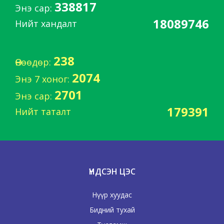
338817
Энэ сар:
18089746
Нийт хандалт
238
Өнөөдөр:
2074
Энэ 7 хоног:
2701
Энэ сар:
179391
Нийт таталт
ҮНДСЭН ЦЭС
Нүүр хуудас
Бидний тухай