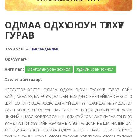
ОДМАА ОДХҮҮ ОЮУН ТҮЛХҮҮР
ГУРАВ
Зохиолч:
Ч. Лувсандэндэв
Орчуулагч:
Ангилал:
Монголын уран зохиол
Хүүхдийн уран зохиол
Хэвлэлийн газар:
НЭГДҮГЭЭР ХЭСЭГ. ОДМАА ОДХҮҮ ОЮУН ТҮЛХҮҮР ГУРАВ САЙН
БАЙЦГААНА УУ, БАГАЧУУД АА! «БИ, БИ» ДЭЭС ЭНХ ТАЙВАН ОНЬСОГО
ШИГ СОНИН ЯВДАЛ ХУДАЛДАГЧГҮЙ ДЭЛГҮҮР ЗАХИДАЛ ИЛҮҮ ДЭВТЭР
САЙН МЭДЭХ ҮГ ХАЛУУН ЦАЙ ҮНЭН ҮГ ЁСТОЙ ДЭМИЙ ҮЗЭГ АЛИМ
ЧИХРИЙН ЦААС ХОРДУУЛСАН НЬ ЯЛИХГҮЙ ЮМНААС ЯАЛАА ГЭНЭ ЭЭ
ЗАМД ГАЛ ТУГ ХҮҮГИЙН НЭР ХЭН БИЛЭЭ ТАЛЦСАН НЬ ШАГНАЛЫН ЦАГ
ХОЁРДУГААР ХЭСЭГ. ОДМАА ОДХҮҮ ХОЁРЫН НАЙЗ ОЮУН ТҮЛХҮҮР,
ТҮҮНИЙ САЙН НӨХӨД ОЮУН ТҮЛХҮҮР ХЭВЛЭЛХҮҮ ОЮУН ТҮЛХҮҮР