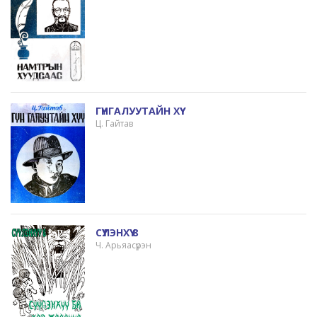
ГҮНГАЛУУТАЙН ХҮҮ
Ц. Гайтав
СҮҮЛЭНХҮҮ 8
Ч. Арьяасүрэн