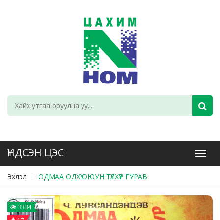
Эхлэл
ОДМАА ОДХҮҮ ОЮУН ТҮЛХҮҮР ГУРАВ
3334