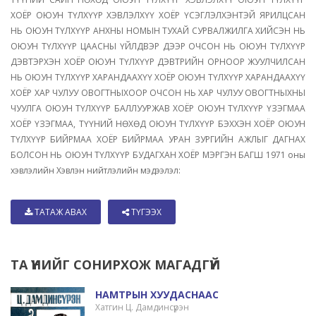
ХОЁР ОЮУН ТҮЛХҮҮР ХЭВЛЭЛХҮҮ ХОЁР ҮСЭГЛЭЛХЭНТЭЙ ЯРИЛЦСАН
НЬ ОЮУН ТҮЛХҮҮР АНХНЫ НОМЫН ТУХАЙ СУРВАЛЖИЛГА ХИЙСЭН НЬ
ОЮУН ТҮЛХҮҮР ЦААСНЫ ҮЙЛДВЭР ДЭЭР ОЧСОН НЬ ОЮУН ТҮЛХҮҮР
ДЭВТЭРХЭН ХОЁР ОЮУН ТҮЛХҮҮР ДЭВТРИЙН ОРНООР ЖУУЛЧИЛСАН
НЬ ОЮУН ТҮЛХҮҮР ХАРАНДААХҮҮ ХОЁР ОЮУН ТҮЛХҮҮР ХАРАНДААХҮҮ
ХОЁР ХАР ЧУЛУУ ОВОГТНЫХООР ОЧСОН НЬ ХАР ЧУЛУУ ОВОГТНЫХНЫ
ЧУУЛГА ОЮУН ТҮЛХҮҮР БАЛЛУУРЖАВ ХОЁР ОЮУН ТҮЛХҮҮР ҮЗЭГМАА
ХОЁР ҮЗЭГМАА, ТҮҮНИЙ НӨХӨД ОЮУН ТҮЛХҮҮР БЭХХЭН ХОЁР ОЮУН
ТҮЛХҮҮР БИЙРМАА ХОЁР БИЙРМАА УРАН ЗУРГИЙН АЖЛЫГ ДАГНАХ
БОЛСОН НЬ ОЮУН ТҮЛХҮҮР БУДАГХАН ХОЁР МЭРГЭН БАГШ 1971 оны
хэвлэлийн Хэвлэн нийтлэлийн мэдээлэл:
ТАТАЖ АВАХ
ТҮГЭЭХ
ТА ҮҮНИЙГ СОНИРХОЖ МАГАДГҮЙ
НАМТРЫН ХУУДАСНААС
Хатгин Ц. Дамдинсүрэн