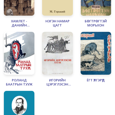
ХАМЛЕТ -
НЭГЭН НАМАР
БӨГТРӨГТЭЙ
ДАНИЙН
ЦАГТ
МОРЬХОН
ХУАНТАЙЗ
РОЛАНД
ИГОРИЙН
ЁГТ ҮЛГЭРҮҮД
БААТРЫН ТУУЖ
ЦЭРЭГЛЭСЭН
ТУУЖ