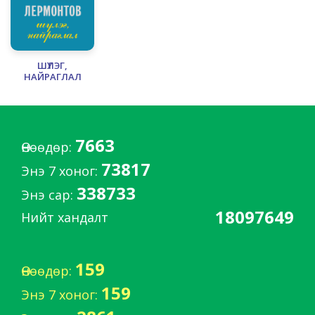
ШҮЛЭГ,
НАЙРАГЛАЛ
ХАН ХЭНТИЙ МИНЬ
Хөдөөд овогт Дамдины Пэрлээ (Пэрэнлэй) нь
7663
монголын ууган археологич,
Өнөөдөр:
түүхч, зохиолч, орчуулагч хүн бөгөөд ард
73817
түмэндээ Хөдөөгийн гэж алдаршсан хүн байв.
Энэ 7 хоног:
338733
Энэ сар:
Пэрлээ 1911 онд Богд хаант Монгол улсын
Сэцэн хан аймгийн Жонон бэйсийн хошуу
18097649
Нийт хандалт
буюу одоогийн Хэнтий аймгийн Биндэр
сумын нутагт Дамдингийнд төрсөн байна.
Х. Пэрлээ 1926-1928 онд хошууны бага
159
Өнөөдөр:
сургуульд, 1928 онд Багшийн сургуульд
суралцаж багшийн мэргэжилтэй
159
Энэ 7 хоног:
болжээ.1929-1937 онд Хэнтий, Архангай