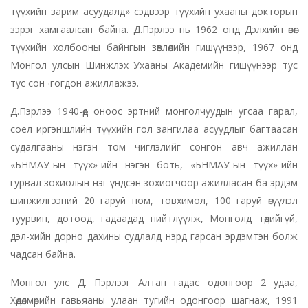
түүхийн зарим асуудалд» сэдвээр түүхийн ухааны докторын
зэрэг хамгаалсан байна. Д.Пэрлээ нь 1962 онд Дэлхийн өвөг
түүхийн холбооны байнгын зөвлөлийн гишүүнээр, 1967 онд
Монгол улсын Шинжлэх Ухааны Академийн гишүүнээр тус
тус сон¬гогдон ажиллажээ.
Д.Пэрлээ 1940-өөд оноос эртний монголчуудын угсаа гарал,
соёл иргэншлийн түүхийн гол зангилаа асуудлыг багтаасан
судалгааны нэгэн том чиглэлийг сонгон авч ажиллан
«БНМАУ-ын түүх»-ийн нэгэн боть, «БНМАУ-ын түүх»-ийн
гурвал зохиолын нэг үндсэн зохиогчоор ажилласан ба эрдэм
шинжилгээний 20 гаруй ном, товхимол, 100 гаруй өгүүлэл
туурвин, дотоод, гадаадад нийтлүүлж, Монголд төдийгүй,
дэл-хийн дорно дахины судлалд нэрд гарсан эрдэмтэн болж
чадсан байна.
Монгол улс Д. Пэрлээг Алтан гадас одонгоор 2 удаа,
Хөдөлмөрийн гавьяаны улаан тугийн одонгоор шагнаж, 1991