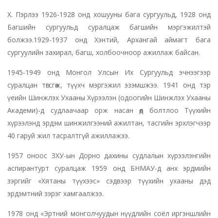
Х. Пэрлээ 1926-1928 онд хошууны бага сургуульд, 1928 онд
Багшийн сургуульд суралцаж багшийн мэргэжилтэй
болжээ.1929-1937 онд Хэнтий, Архангай аймагт бага
сургуулийн захирал, багш, холбоочноор ажиллаж байсан.
1945-1949 онд Монгол Улсын Их Сургуульд эчнээгээр
суралцан төгсгөж, түүхч мэргэжил эзэмшжээ. 1941 онд тэр
үеийн Шинжлэх Ухааны Хүрээлэн (одоогийн Шинжлэх Ухааны
Академи)-д судлаачаар орж насан өөд болтлоо Түүхийн
хүрээлэнд эрдэм шинжилгээний ажилтан, тасгийн эрхлэгчээр
40 гаруй жил тасралтгүй ажиллажээ.
1957 оноос ЗХУ-ын Дорно дахины судлалын хүрээлэнгийн
аспирантурт суралцаж 1959 онд БНМАУ-д анх эрдмийн
зэргийг «Хятаны түүхээс» сэдвээр түүхийн ухааны дэд
эрдэмтний зэрэг хамгаалжээ.
1978 онд «Эртний монголчуудын нүүдлийн соёл иргэншлийн