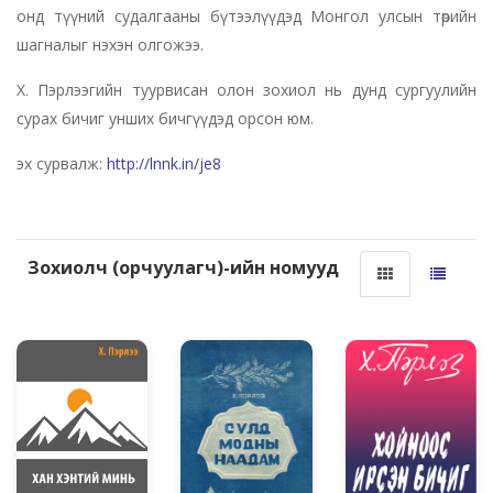
онд түүний судалгааны бүтээлүүдэд Монгол улсын төрийн
шагналыг нэхэн олгожээ.
Х. Пэрлээгийн туурвисан олон зохиол нь дунд сургуулийн
сурах бичиг унших бичгүүдэд орсон юм.
эх сурвалж:
http://lnnk.in/je8
Зохиолч (орчуулагч)-ийн номууд