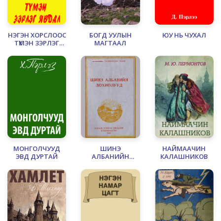
НЭГЭН ХОРСЛООС
БОГД УУЛЫН
ЮУ НЬ ЧУХАЛ
ТҮМЭН ЗЭРЛЭГ
МАГТААЛ
ЯВДАЛ
МОНГОЛЧУУД
ШИНЭ
НАЙМААЧИН
ЭВД ДУРТАЙ
АЛБАНИЙН
КАЛАШНИКОВ
ЗОХИОЛУУД