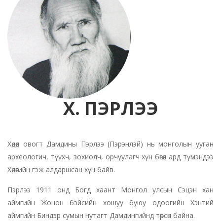
Х. ПЭРЛЭЭ
Хөдөөд овогт Дамдины Пэрлээ (Пэрэнлэй) нь монголын ууган
археологич, түүхч, зохиолч, орчуулагч хүн бөгөөд ард түмэндээ
Хөдөөгийн гэж алдаршсан хүн байв.
Пэрлээ 1911 онд Богд хаант Монгол улсын Сэцэн хан
аймгийн Жонон бэйсийн хошуу буюу одоогийн Хэнтий
аймгийн Биндэр сумын нутагт Дамдингийнд төрсөн байна.