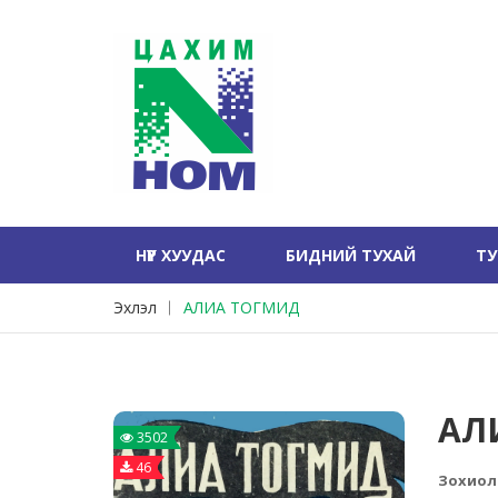
НҮҮР ХУУДАС
БИДНИЙ ТУХАЙ
Т
Эхлэл
АЛИА ТОГМИД
АЛ
3502
46
Зохиол