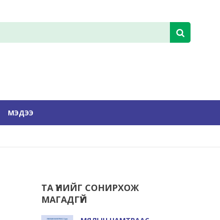
МЭДЭЭ
ТА ҮҮНИЙГ СОНИРХОЖ
МАГАДГҮЙ