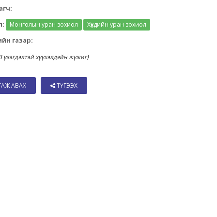
агч:
л:
Монголын уран зохиол
Хүүхдийн уран зохиол
йн газар:
 3 үзэгдэлтэй хүүхэлдэйн жүжиг)
ТАЖ АВАХ
ТҮГЭЭХ