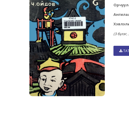
Орчуул
Ангила
Хэвлэли
(3 бүлэг,
ТА