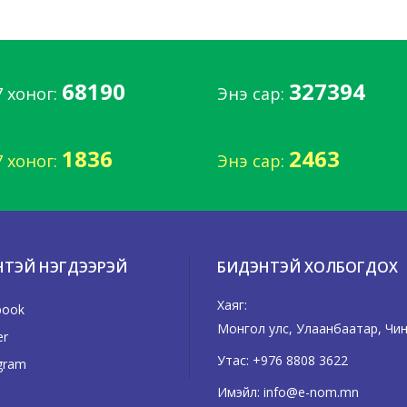
68190
327394
7 хоног:
Энэ сар:
1836
2463
7 хоног:
Энэ сар:
НТЭЙ НЭГДЭЭРЭЙ
БИДЭНТЭЙ ХОЛБОГДОХ
Хаяг:
book
Монгол улс, Улаанбаатар, Чингэ
er
Утас:
+976 8808 3622
gram
Имэйл:
info@e-nom.mn