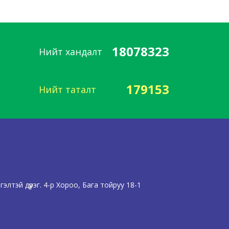
18078323
Нийт хандалт
179153
Нийт таталт
лтэй дүүрэг. 4-р Хороо, Бага тойруу 18-1