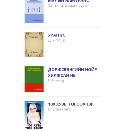
МЯЛЫН НАМТРААС
Хатгин Ц. Дамдинсүрэн
УРАН ҮГС
Д. ЧИМЭД
ДОРЖСҮРЭНГИЙН НОЙР
ХУЛЖСАН НЬ
Ч. Чимид
100 ХУВЬ ТӨГС ЭХНЭР
Ө. Үлэмжтөгс