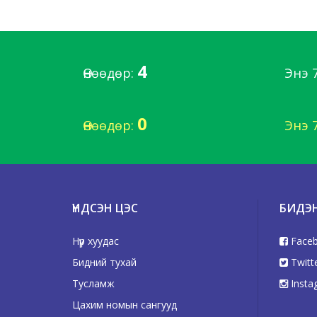
4
Өнөөдөр:
Энэ 
0
Өнөөдөр:
Энэ 
ҮНДСЭН ЦЭС
БИДЭ
Нүүр хуудас
Face
Бидний тухай
Twitt
Тусламж
Insta
Цахим номын сангууд