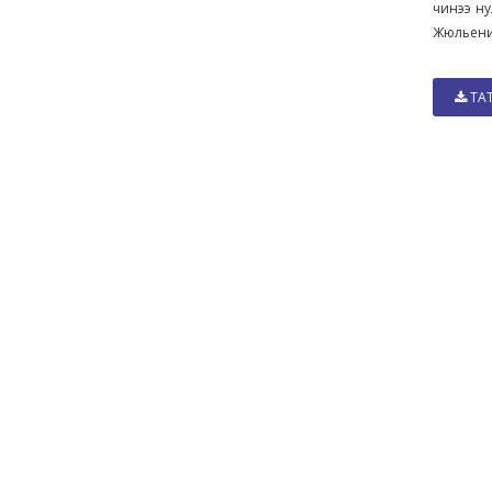
чинээ ну
Жюльений
ТА