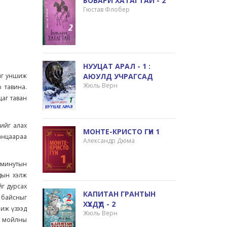
БОВАРИ ХАТАГТАЙ - 2
Гюстав Флобер
НУУЦАТ АРАЛ - 1 :
АЮУЛД УЧРАГСАД
ийг уншиж
Жюль Верн
 тавина.
цаг таван
ийг алах
МОНТЕ-КРИСТО ГҮН 1
ганцаараа
Александр Дюма
н минутын
ьдын хэлж
йг дурсах
КАПИТАН ГРАНТЫН
ж байсныг
ХҮҮХДҮҮД - 2
шиж үзээд
Жюль Верн
н мойлны