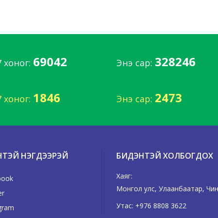
69042
328246
7 хоног:
Энэ сар:
1846
2473
7 хоног:
Энэ сар:
НТЭЙ НЭГДЭЭРЭЙ
БИДЭНТЭЙ ХОЛБОГДОХ
Хаяг:
book
Монгол улс, Улаанбаатар, Чингэ
er
Утас:
+976 8808 3622
gram