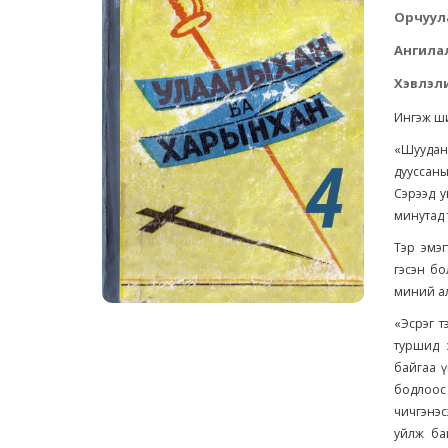
Орчуул
Ангила
Хэвлэли
Ингэж ш
«Шуудан 
дууссан
Сэрээд у
минутад т
Тэр эмэ
гэсэн бо
миний ал
«Эсрэг т
туршид з
байгаа ү
бодлоос 
чичгэнэс
уйлж ба