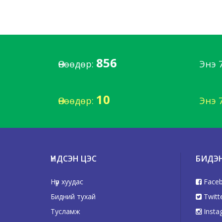
856
Өнөөдөр:
Энэ 
10
Өнөөдөр:
Энэ 
ҮНДСЭН ЦЭС
БИДЭ
Нүүр хуудас
Face
Бидний тухай
Twitt
Тусламж
Insta