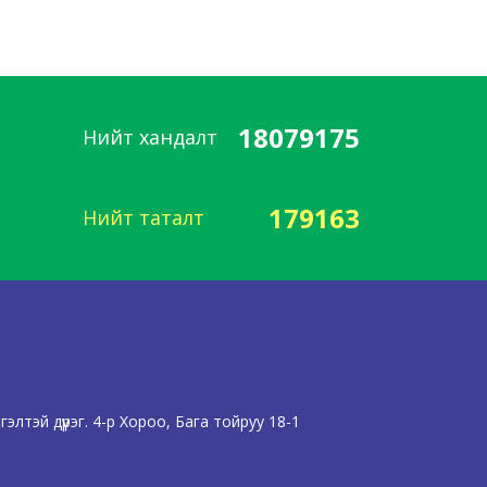
18079175
Нийт хандалт
179163
Нийт таталт
лтэй дүүрэг. 4-р Хороо, Бага тойруу 18-1