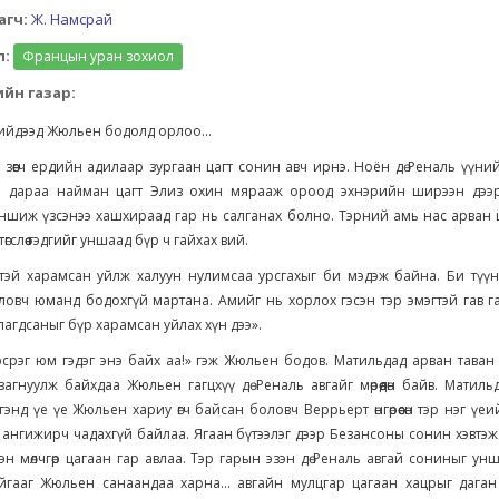
агч:
Ж. Намсрай
л:
Францын уран зохиол
йн газар:
ийдээд Жюльен бодолд орлоо...
зөөгч ердийн адилаар зургаан цагт сонин авч ирнэ. Ноён дө Реналь үүн
ы дараа найман цагт Элиз охин мярааж ороод эхнэрийн ширээн дээр
ншиж үзсэнээ хашхираад гар нь салганах болно. Тэрний амь нас арван 
өгслөө гэдгийг уншаад бүр ч гайхах вий.
гтэй харамсан уйлж халуун нулимсаа урсгахыг би мэдэж байна. Би түүн
ловч юманд бодохгүй мартана. Амийг нь хорлох гэсэн тэр эмэгтэй гав 
агдсаныг бүр харамсан уйлах хүн дээ».
эсрэг юм гэдэг энэ байх аа!» гэж Жюльен бодов. Матильдад арван тава
агнуулж байхдаа Жюльен гагцхүү дө Реналь авгайг мөрөөдөн байв. Матил
гэнд үе үе Жюльен хариу өгч байсан боловч Веррьерт өнгөрөөсөн тэр нэг үеи
ангижирч чадахгүй байлаа. Ягаан бүтээлэг дээр Безансоны сонин хэвтэ
эн мөлчгөр цагаан гар авлаа. Тэр гарын эзэн дө Реналь авгай сониныг ун
йгааг Жюльен санаандаа харна... авгайн мулцгар цагаан хацрыг дага