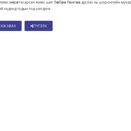
лимс мөчрөөс тасарсан жимс шиг бөмбөрөн бөнжгөнөн дуслах нь шоронгийн муха
 нүдэнд тодын тод үзэгдэнэ.
ТАЖ АВАХ
ТҮГЭЭХ