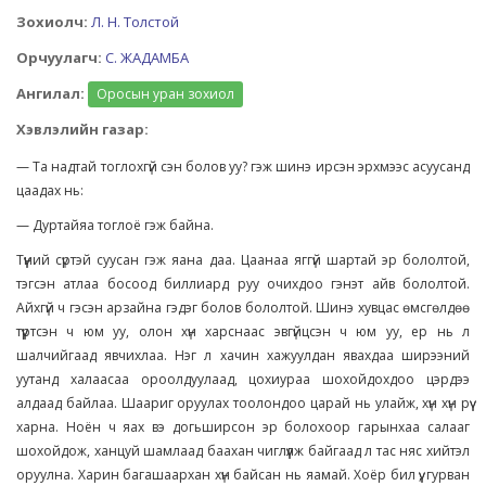
Зохиолч:
Л. Н. Толстой
Орчуулагч:
С. ЖАДАМБА
Ангилал:
Оросын уран зохиол
Хэвлэлийн газар:
— Та надтай тоглохгүй сэн болов уу? гэж шинэ ирсэн эрхмээс асуусанд
цаадах нь:
— Дуртайяа тоглоё гэж байна.
Түүний сүртэй суусан гэж яана даа. Цаанаа яггүй шартай эр бололтой,
тэгсэн атлаа босоод биллиард руу очихдоо гэнэт айв бололтой.
Айхгүй ч гэсэн арзайна гэдэг болов бололтой. Шинэ хувцас өмсгөлдөө
түүртсэн ч юм уу, олон хүн харснаас эвгүйцсэн ч юм уу, ер нь л
шалчийгаад явчихлаа. Нэг л хачин хажуулдан явахдаа ширээний
уутанд халаасаа ороолдуулаад, цохиураа шохойдохдоо цэрдээ
алдаад байлаа. Шаариг оруулах тоолондоо царай нь улайж, хүн хүн рүү
харна. Ноён ч яах вэ догьширсон эр болохоор гарынхаа салааг
шохойдож, ханцуй шамлаад баахан чиглүүлж байгаад л тас няс хийтэл
оруулна. Харин багашаархан хүн байсан нь яамай. Хоёр бил үү, гурван