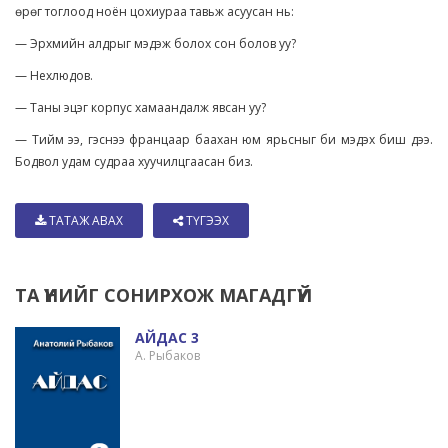
өрөг тоглоод ноён цохиураа тавьж асуусан нь:
— Эрхмийн алдрыг мэдэж болох сон болов уу?
— Нехлюдов.
— Таны эцэг корпус хамаандалж явсан уу?
— Тийм ээ, гэснээ францаар баахан юм ярьсныг би мэдэх биш дээ.
Бодвол удам судраа хуучилцгаасан биз.
ТАТАЖ АВАХ
ТҮГЭЭХ
ТА ҮҮНИЙГ СОНИРХОЖ МАГАДГҮЙ
АЙДАС 3
А. Рыбаков