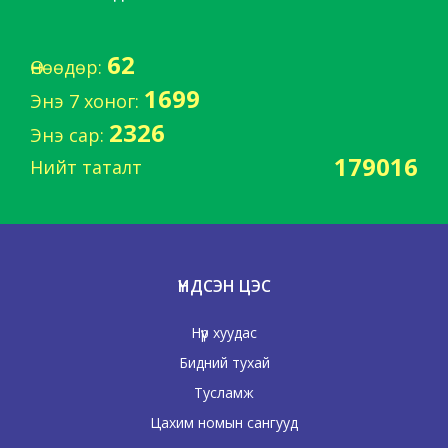
62
Өнөөдөр:
1699
Энэ 7 хоног:
2326
Энэ сар:
179016
Нийт таталт
ҮНДСЭН ЦЭС
Нүүр хуудас
Бидний тухай
Тусламж
Цахим номын сангууд