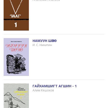
НАМУУН ШӨНӨ
И. С. Никитин
ГАЙХАМШИГТ АГШИН - 1
Алим Кешоков