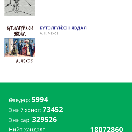
БҮТЭЛГҮЙХЭН ЯВДАЛ
А. П. Чехов
5994
Өнөөдөр:
73452
Энэ 7 хоног:
329526
Энэ сар:
18072860
Нийт хандалт