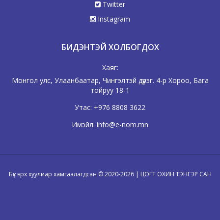
Twitter
Instagram
БИДЭНТЭЙ ХОЛБОГДОХ
Хаяг:
Монгол улс, Улаанбаатар, Чингэлтэй дүүрэг. 4-р Хороо, Бага
тойруу 18-1
Утас:
+976 8808 3622
Имэйл:
info@e-nom.mn
Бүх эрх хуулиар хамгаалагдсан © 2020-2026 | ЦОГТ ОХИН ТЭНГЭР САН