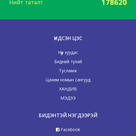
178620
Нийт таталт
ҮНДСЭН ЦЭС
Нүүр хуудас
Бидний тухай
Тусламж
Цахим номын сангууд
ХАНДИВ
МЭДЭЭ
БИДЭНТЭЙ НЭГДЭЭРЭЙ
Facebook