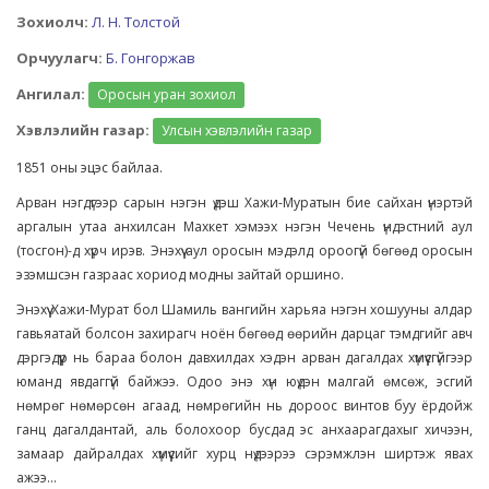
Зохиолч:
Л. Н. Толстой
Орчуулагч:
Б. Гонгоржав
Ангилал:
Оросын уран зохиол
Хэвлэлийн газар:
Улсын хэвлэлийн газар
1851 оны эцэс байлаа.
Арван нэгдүгээр сарын нэгэн үдэш Хажи-Муратын бие сайхан үнэртэй
аргалын утаа анхилсан Махкет хэмээх нэгэн Чечень үндэстний аул
(тосгон)-д хүрч ирэв. Энэхүү аул оросын мэдэлд ороогүй бөгөөд оросын
эзэмшсэн газраас хориод модны зайтай оршино.
Энэхүү Хажи-Мурат бол Шамиль вангийн харьяа нэгэн хошууны алдар
гавьяатай болсон захирагч ноён бөгөөд өөрийн дарцаг тэмдгийг авч
дэргэдүүр нь бараа болон давхилдах хэдэн арван дагалдах хүмүүсгүйгээр
юманд явдаггүй байжээ. Одоо энэ хүн юүдэн малгай өмсөж, эсгий
нөмрөг нөмөрсөн агаад, нөмрөгийн нь дороос винтов буу ёрдойж
ганц дагалдантай, аль болохоор бусдад эс анхаарагдахыг хичээн,
замаар дайралдах хүмүүсийг хурц нүдээрээ сэрэмжлэн ширтэж явах
ажээ...