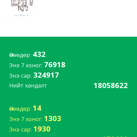
432
Өнөөдөр:
76918
Энэ 7 хоног:
324917
Энэ сар:
18058622
Нийт хандалт
14
Өнөөдөр:
1303
Энэ 7 хоног:
1930
Энэ сар: