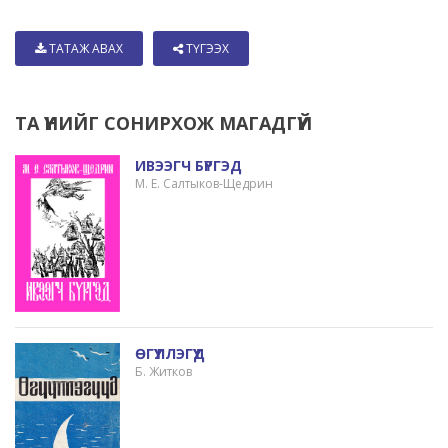
ТАТАЖ АВАХ
ТҮГЭЭХ
ТА ҮҮНИЙГ СОНИРХОЖ МАГАДГҮЙ
ИВЭЭГЧ БҮРГЭД
М. Е. Салтыков-Щедрин
ӨГҮҮЛЛЭГҮҮД
Б. Житков