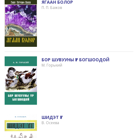
ЯГААН БОЛОР
П. П. Бажов
БОР ШУВУУНЫ ҮР БОГШООДОЙ
М. Горький
ШИДЭТ ҮГ
В. Осеева