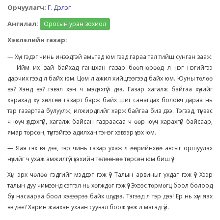
Орчуулагч:
Г. Дэлэг
Ангилал:
Оросын уран зохиол
Хэвлэлийн газар:
— Хүн гэдэг чинь инээдтэй амьтад юм гээд гараа тал тийш сунган зааж:
— Ийм их зай байхад ганцхан газар бөөгнөрөөд л нэг нэгийгээ
дарчих гээд л байх юм. Цөм л ажил хийцгээгээд байх юм. Юуны төлөө
вэ? Хэнд вэ? гэвэл хэн ч мэдэхгүй дээ. Газар хагалж байгаа хүнийг
харахад хүч хөлсөө газарт барж байх шиг санагдах боловч дараа нь
тэр газартаа булуулж, илжирдгийг харж байгаа биз дээ. Тэгээд, түүнээс
ч юү ч үлдэхгүй, хагалж байсан газраасаа ч өөр юү ч харахгүй байсаар,
ямар төрсөн, түүнтэйгээ адилхан тэнэг хэвээр үхэх юм.
— Яая гэх вэ дээ, тэр чинь газар ухаж л өөрийнхөө авсыг оршуулах
нүхийг ч ухаж амжилгүй үхэхийн төлөөнөө төрсөн юм биш үү?
Хүн эрх чөлөө гэдгийг мэддэг гэж үү? Талын арвиныг ухдаг гэж үү? Хээр
талын дуу чимээнд сэтгэл нь хөгждөг гэж үү? Эхээс төрмөгц боол болоод
бүх насаараа боол хэвээрээ байх шүү дээ. Тэгээд л тэр дээ! Ер нь хүн яах
вэ дээ? Харин жаахан ухаан суувал боож үхэж л магадгүй.