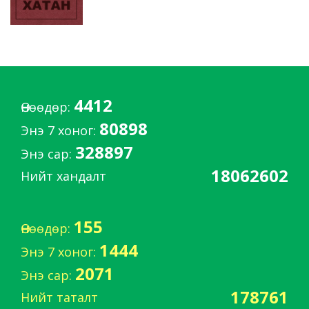
4412
Өнөөдөр:
80898
Энэ 7 хоног:
328897
Энэ сар:
18062602
Нийт хандалт
155
Өнөөдөр:
1444
Энэ 7 хоног:
2071
Энэ сар:
178761
Нийт таталт