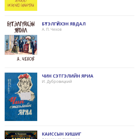
БҮТЭЛГҮЙХЭН ЯВДАЛ
А. П. Чехов
ЧИН СЭТГЭЛИЙН ЯРИА
И. Дубровицкий
КАИССЫН ХИШИГ