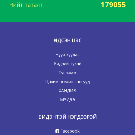
179055
Нийт таталт
ҮНДСЭН ЦЭС
Нүүр хуудас
Бидний тухай
Тусламж
Цахим номын сангууд
ХАНДИВ
МЭДЭЭ
БИДЭНТЭЙ НЭГДЭЭРЭЙ
Facebook