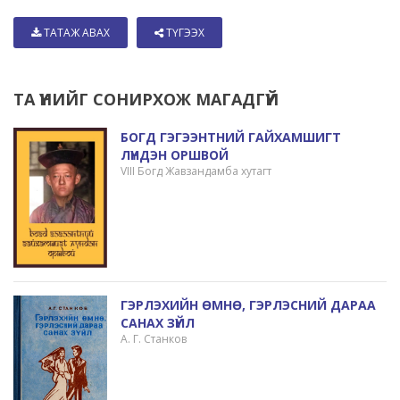
ТАТАЖ АВАХ
ТҮГЭЭХ
ТА ҮҮНИЙГ СОНИРХОЖ МАГАДГҮЙ
БОГД ГЭГЭЭНТНИЙ ГАЙХАМШИГТ
ЛҮНДЭН ОРШВОЙ
VIII Богд Жавзандамба хутагт
ГЭРЛЭХИЙН ӨМНӨ, ГЭРЛЭСНИЙ ДАРАА
САНАХ ЗҮЙЛ
А. Г. Станков