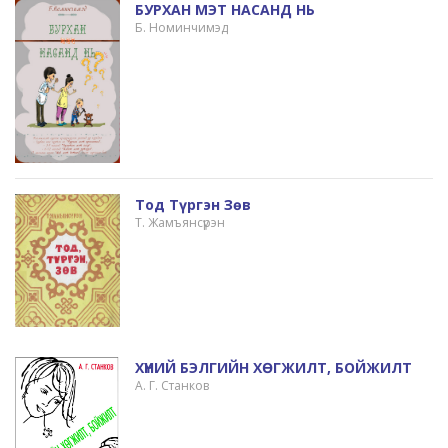
БУРХАН МЭТ НАСАНД НЬ
Б. Номинчимэд
Тод Түргэн Зөв
Т. Жамъянсүрэн
ХҮНИЙ БЭЛГИЙН ХӨГЖИЛТ, БОЙЖИЛТ
А. Г. Станков