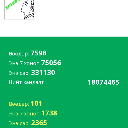
7598
Өнөөдөр:
75056
Энэ 7 хоног:
331130
Энэ сар:
18074465
Нийт хандалт
101
Өнөөдөр:
1738
Энэ 7 хоног:
2365
Энэ сар: