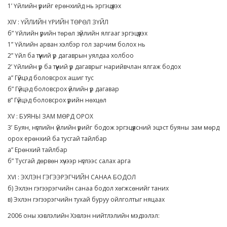
1’ Үйлийн үрийг ерөнхийд нь эргэцүүлэх
XIV : ҮЙЛИЙН ҮРИЙН ТӨРӨЛ ЗҮЙЛ
б” Үйлийн үрийн төрөл зүйлийн ялгааг эргэцүүлэх
1” Үйлийн арван хэлбэр гол зарчим болох нь
2” Үйл ба түүний үр дагаврын уялдаа холбоо
2’ Үйлийн үр ба түүний үр дагаврыг нарийвчлан ялгаж бодох
а” Гүйцэд боловсрох ашиг тус
б” Гүйцэд боловсрох үйлийн үр дагавар
в” Гүйцэд боловсрох үрийн нөхцөл
XV : БУЯНЫ ЗАМ МӨРД ОРОХ
3’ Буян, нүглийн үйлийн үрийг бодож эргэцүүлсний эцэст буяны зам мөрд
орох ерөнхий ба тусгай тайлбар
а” Ерөнхий тайлбар
б” Тусгай дөрвөн хүчээр нүглээс салах арга
XVI : ЭХЛЭН ГЭГЭЭРЭГЧИЙН САНАА БОДОЛ
б) Эхлэн гэгээрэгчийн санаа бодол хөгжсөнийг таних
в) Эхлэн гэгээрэгчийн тухай буруу ойлголтыг няцаах
2006 оны хэвлэлийн Хэвлэн нийтлэлийн мэдээлэл: