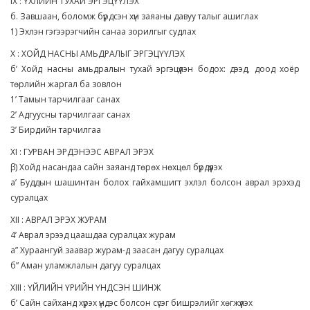
IX : ҮХЛИЙН ТУХАЙ ЭРГЭЦҮҮЛЭХ
б. Завшаан, боломж бүрдсэн хүн заяаны давуу талыг ашиглах
1) Эхлэн гэгээрэгчийн санаа зорилгыг судлах
X : ХОЙД НАСНЫ АМЬДРАЛЫГ ЭРГЭЦҮҮЛЭХ
б’ Хойд насны амьдралын тухай эргэцүүлэн бодох: дээд, доод хоёр
төрлийн жаргал ба зовлон
1’ Тамын тарчилгааг санах
2’ Адгуусны тарчилгааг санах
3’ Бирдийн тарчилгаа
XI : ГУРВАН ЭРДЭНЭЭС АВРАЛ ЭРЭХ
β) Хойд насандаа сайн заяанд төрөх нөхцөл бүрдүүлэх
а’ Буддын шашинтан болох гайхамшигт эхлэл болсон аврал эрэхэд
суралцах
XII : АВРАЛ ЭРЭХ ЖУРАМ
4’ Аврал эрээд цаашдаа суралцах журам
а” Хураангуй заавар журам-д заасан дагуу суралцах
б” Аман уламжлалын дагуу суралцах
XIII : ҮЙЛИЙН ҮРИЙН ҮНДСЭН ШИНЖ
б’ Сайн сайханд хүрэх үндэс болсон сүсэг бишрэлийг хөгжүүлэх