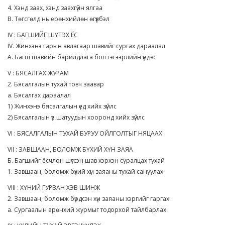
4. Хэнд заах, хэнд заахгүйн ялгаа
В. Төгсгөлд нь ерөнхийлөн өгүүлбэл
IV : БАГШИЙГ ШҮТЭХ ЁС
IV. Жинхэнэ гарын авлагаар шавийг сургах дараалал
А. Багш шавийн барилдлага бол гэгээрлийн үндэс
V : БЯСАЛГАХ ЖУРАМ
2. Бясалгалын тухай товч заавар
а. Бясалгах дараалал
1) Жинхэнэ бясалгалын үед хийх зүйлс
2) Бясалгалын үе шатуудын хооронд хийх зүйлс
VI : БЯСАЛГАЛЫН ТУХАЙ БУРУУ ОЙЛГОЛТЫГ НЯЦААХ
VII : ЗАВШААН, БОЛОМЖ БҮХИЙ ХҮН ЗАЯА
Б. Багшийг ёсчлон шүтсэн шав хэрхэн суралцах тухай
1. Завшаан, боломж бүхий хүн заяаны тухай сануулах
VIII : ХҮНИЙ ГУРВАН ХЭВ ШИНЖ
2. Завшаан, боломж бүрдсэн хүн заяаны хэргийг гаргах
а. Сургаалын ерөнхий журмыг тодорхой тайлбарлах