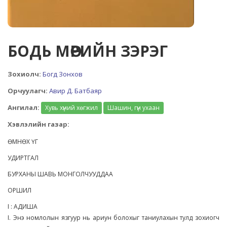
БОДЬ МӨРИЙН ЗЭРЭГ
Зохиолч:
Богд Зонхов
Орчуулагч:
Авир Д. Батбаяр
Ангилал:
Хувь хүний хөгжил
Шашин, гүн ухаан
Хэвлэлийн газар:
ӨМНӨХ ҮГ
УДИРТГАЛ
БУРХАНЫ ШАВЬ МОНГОЛЧУУДДАА
ОРШИЛ
I : АДИША
I. Энэ номлолын язгуур нь ариун болохыг таниулахын тулд зохиогч