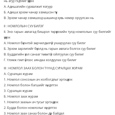
нь агуу гэдгийг үзүүлэх
А. Адишагийн сурвалжит язгуур
Б. Адиша эрхэм чанар эзэмшсэн түүх
В. Эрхэм чанар эзэмшээд шашинд хувь нэмэр оруулсан нь
II : НОМЛОЛЫН СУУ БИЛЭГ
II. Энэ гарын авлагад бишрэл төрүүлэхийн тулд номлолын суу билгийг
үзүүлэх
А. Номлол бүхэнтэй зөрчилдөлгүй ухааруулах суу билэг
Б. Эрхэм зарлигийг бүхэлд нь гарын авлага болгох суу билиг
В. Буддагийн үзэл санааг төвөггүй ойлгуулах суу билиг
Г. Үлэмж гэмт үйлээс аяндаа холдуулах суу билиг
III : НОМЛОЛ ЗААХ БОЛОН ТҮҮНД СУРАЛЦАХ ЖУРАМ
А. Суралцах журам
1. Номлол сонсохын ач холбогдлыг эргэцүүлэх
2. Номлол болон багшийг хүндэтгэх
3. Суралцах журам
Б. Номлол заах журам
1. Номлол заахын ач тусыг эргэцүүлэх
2. Будда болон номлолыг хүндэтгэх
3. Номлол заах санаа болон дүр байдал