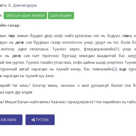
агч:
Б. Дэмчигдорж
л:
Оросын уран зохиол
Шог хошин
йн газар:
ын төмөр замын буудал дээр хоёр найз уулзсаны нэг нь бүдүүн, нөгөө нь
дүүн нь дөнгөж сая буудлын газар хооллосон учир, уруул нь тос болж 
 интоор адил гялалзана. Түүнээс херес, флердоранжийн
[1]
үнэр ха
н нь дөнгөж сая галт тэрэгнээс буугаад чемодан ваадантай бас хату
ай юм үүрчээ. Түүнээс гахайн утсан мах, кофе цайны шаар үнэртэнэ. Түүни
, туранхай авгай харагдах нь түүний эхнэр, бас гимназийн
[2]
өндөр сур
 харагдах нь түүний хүү ажээ.
рий! Чи чинь? Хонгор минь, хэчнээн ч жил уулзаагүй билээ! гэж б
а харж дуу алдав.
ь! Миша! Багын найз минь! Хаанаас гараад ирэв ээ? гэж нарийхан нь гайха
ТАЖ АВАХ
ТҮГЭЭХ