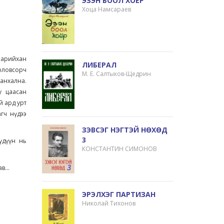
ЭЗЭН БООЛ ХОЁР
Хоца Намсараев
 нарийхан
ЛИБЕРАЛ
боловсорч
М. Е. Салтыков-Щедрин
нхална.
у цаасан
й ард урт
агч нүдээ
ЗЭВСЭГ НЭГТЭЙ НӨХӨД
3
үдүүн нь
КОНСТАНТИН СИМОНОВ
в...
ЭРЭЛХЭГ ПАРТИЗАН
Николай Тихонов