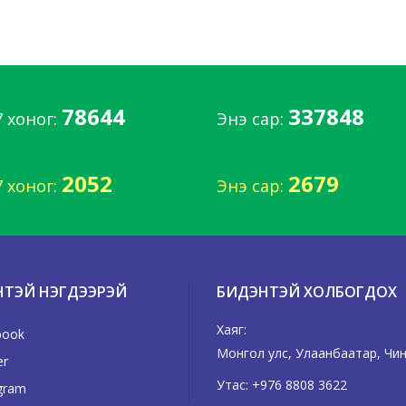
78644
337848
7 хоног:
Энэ сар:
2052
2679
7 хоног:
Энэ сар:
НТЭЙ НЭГДЭЭРЭЙ
БИДЭНТЭЙ ХОЛБОГДОХ
Хаяг:
book
Монгол улс, Улаанбаатар, Чинг
er
Утас:
+976 8808 3622
gram