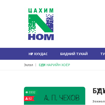
НҮҮР ХУУДАС
БИДНИЙ ТУХАЙ
Т
Эхлэл
БҮДҮҮН НАРИЙН ХОЁР
БҮД
3332
82
Зохиол