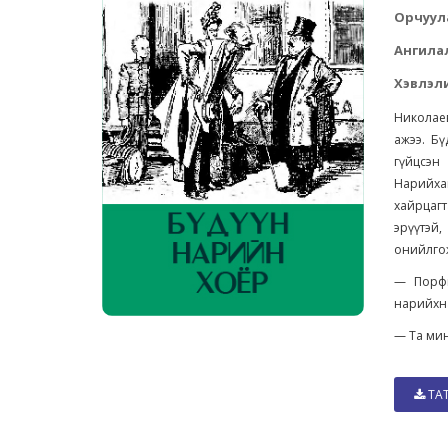
Орчуул
Ангила
Хэвлэли
Николаев
ажээ. Бү
гүйцсэн
Нарийха
хайрцагт
эрүүтэй
онийлгож
— Порфи
нарийхна
— Та мин
ТА