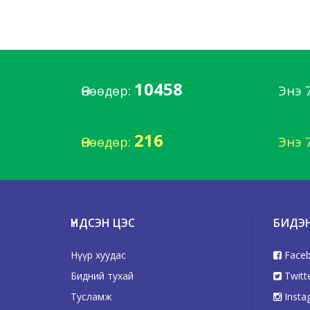
10458
Өнөөдөр:
Энэ 
216
Өнөөдөр:
Энэ 
ҮНДСЭН ЦЭС
БИДЭ
Нүүр хуудас
Face
Бидний тухай
Twitt
Тусламж
Insta