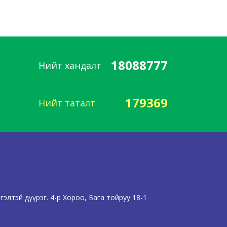
18088777
Нийт хандалт
179369
Нийт таталт
элтэй дүүрэг. 4-р Хороо, Бага тойруу 18-1