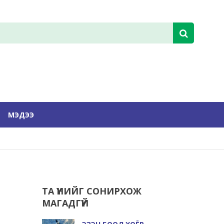
МЭДЭЭ
ТА ҮҮНИЙГ СОНИРХОЖ
МАГАДГҮЙ