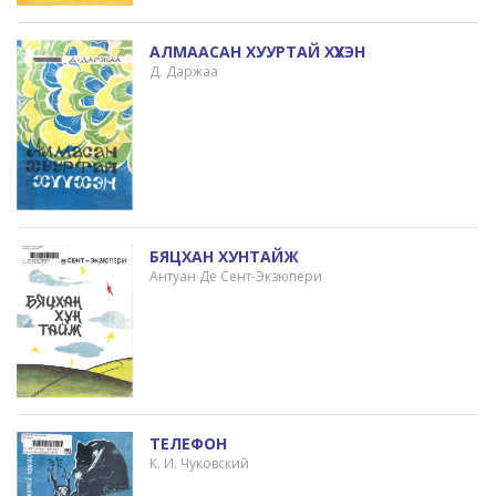
АЛМААСАН ХУУРТАЙ ХҮҮХЭН
Д. Даржаа
БЯЦХАН ХУНТАЙЖ
Антуан Де Сент-Экзюпери
ТЕЛЕФОН
К. И. Чуковский