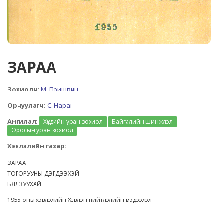
ЗАРАА
Зохиолч:
М. Пришвин
Орчуулагч:
С. Наран
Ангилал:
Хүүхдийн уран зохиол
Байгалийн шинжлэл
Оросын уран зохиол
Хэвлэлийн газар:
ЗАРАА
ТОГОРУУНЫ ДЭГДЭЭХЭЙ
БЯЛЗУУХАЙ
1955 оны хэвлэлийн Хэвлэн нийтлэлийн мэдээлэл