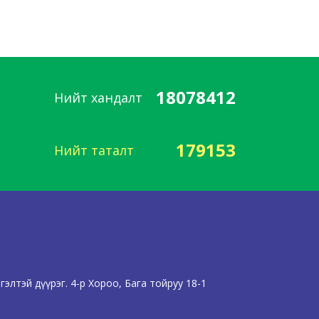
18078412
Нийт хандалт
179153
Нийт таталт
элтэй дүүрэг. 4-р Хороо, Бага тойруу 18-1