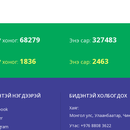
68279
327483
7 хоног:
Энэ сар:
1836
2463
7 хоног:
Энэ сар:
НТЭЙ НЭГДЭЭРЭЙ
БИДЭНТЭЙ ХОЛБОГДОХ
Хаяг:
book
Монгол улс, Улаанбаатар, Чинг
er
Утас:
+976 8808 3622
gram