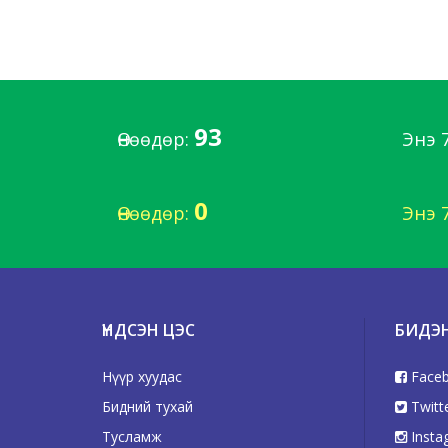
93
Өнөөдөр:
Энэ 
0
Өнөөдөр:
Энэ 
ҮНДСЭН ЦЭС
БИДЭ
Нүүр хуудас
Face
Бидний тухай
Twitt
Тусламж
Insta