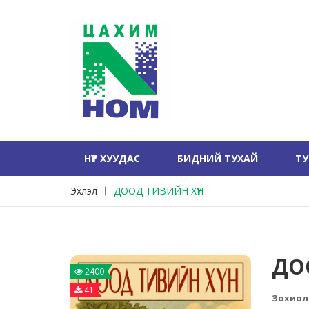
НҮҮР ХУУДАС
БИДНИЙ ТУХАЙ
Т
Эхлэл
ДООД ТИВИЙН ХҮН
ДО
2400
41
Зохиол