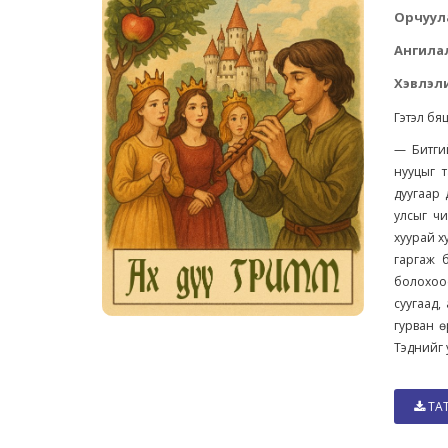
Орчуул
Ангила
Хэвлэли
Гэтэл бя
— Битги
нууцыг т
дуугаар 
улсыг чи
хуурай х
гаргаж 
болохоо
суугаад,
гурван ө
Тэднийг 
ТА