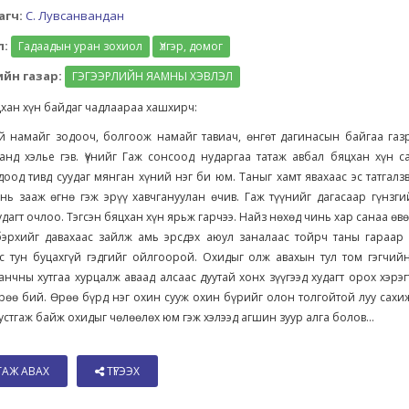
агч:
С. Лувсанвандан
л:
Гадаадын уран зохиол
Үлгэр, домог
йн газар:
ГЭГЭЭРЛИЙН ЯАМНЫ ХЭВЛЭЛ
цхан хүн байдаг чадлаараа хашхирч:
й намайг зодооч, болгоож намайг тавиач, өнгөт дагинасын байгаа газ
анд хэлье гэв. Үүнийг Гаж сонсоод нударгаа татаж авбал бяцхан хүн с
доод тивд суудаг мянган хүний нэг би юм. Таныг хамт явахаас эс татгалз
нь зааж өгнө гэж эрүү хавчгануулан өчив. Гаж түүнийг дагасаар гүнзг
удагт очлоо. Тэгсэн бяцхан хүн ярьж гарчээ. Найз нөхөд чинь хар санаа өв
бэрхийг давахаас зайлж амь эрсдэх аюул заналаас тойрч таны гараар 
с тун буцахгүй гэдгийг ойлгоорой. Охидыг олж авахын тул том гэгчийн
 анчны хутгаа хурцалж аваад алсаас дуутай хонх зүүгээд худагт орох хэрэг
рөө бий. Өрөө бүрд нэг охин сууж охин бүрийг олон толгойтой луу сахи
устгаж байж охидыг чөлөөлөх юм гэж хэлээд агшин зуур алга болов...
ТАЖ АВАХ
ТҮГЭЭХ