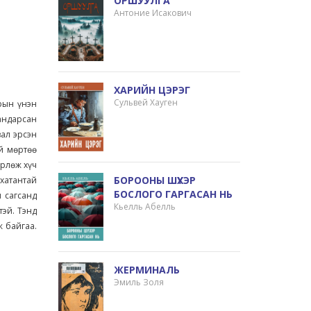
ОРШУУЛГА
Антоние Исакович
ХАРИЙН ЦЭРЭГ
Сульвей Хауген
рын үнэн
андарсан
вал эрсэн
ий мөртөө
өрлөж хүч
БОРООНЫ ШҮХЭР
хатантай
БОСЛОГО ГАРГАСАН НЬ
 сагсанд
Кьелль Абелль
тэй. Тэнд
ж байгаа.
ЖЕРМИНАЛЬ
Эмиль Золя