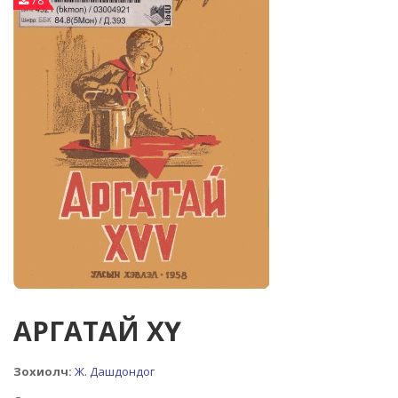
78
АРГАТАЙ ХҮҮ
Зохиолч:
Ж. Дашдондог