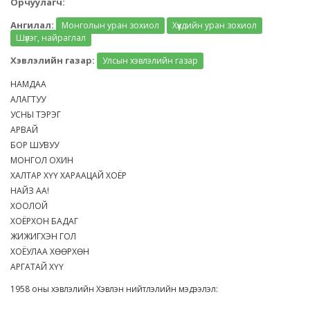
Орчуулагч:
Ангилал:
Монголын уран зохиол
Хүүхдийн уран зохиол
Шүлэг, найраглал
Хэвлэлийн газар:
Улсын хэвлэлийн газар
НАМДАА
АЛАГТУУ
УСНЫ ТЭРЭГ
АРВАЙ
БОР ШУВУУ
МОНГОЛ ОХИН
ХАЛТАР ХҮҮ ХАРААЦАЙ ХОЁР
НАЙЗ АА!
ХООЛОЙ
ХОЁРХОН БАДАГ
ЖИЖИГХЭН ГОЛ
ХОЁУЛАА ХӨӨРХӨН
АРГАТАЙ ХҮҮ
1958 оны хэвлэлийн Хэвлэн нийтлэлийн мэдээлэл: