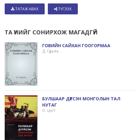
ТАТАЖ АВАХ
ТҮГЭЭХ
ТА ҮҮНИЙГ СОНИРХОЖ МАГАДГҮЙ
ГОВИЙН САЙХАН ГООГОРМАА
Д. Сүрьяа
БУЛШААР ДҮҮРСЭН МОНГОЛЫН ТАЛ
НУТАГ
О. Цогт