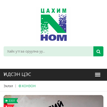
Эхлэл
ӨС ХОНЗОН
3301