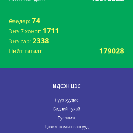
74
Өнөөдөр:
1711
Энэ 7 хоног:
2338
Энэ сар:
179028
Нийт таталт
ҮНДСЭН ЦЭС
Нүүр хуудас
Бидний тухай
Тусламж
Цахим номын сангууд