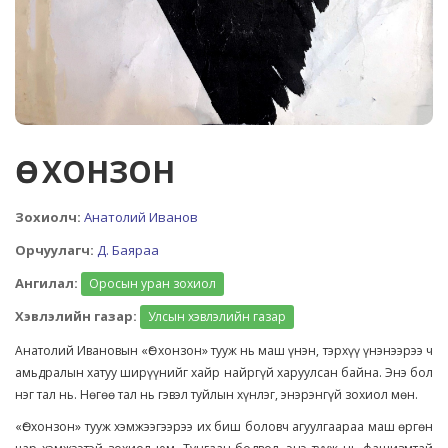
ӨС ХОНЗОН
Зохиолч:
Анатолий Иванов
Орчуулагч:
Д. Баяраа
Ангилал:
Оросын уран зохиол
Хэвлэлийн газар:
Улсын хэвлэлийн газар
Анатолий Ивановын «Өс хонзон» тууж нь маш үнэн, тэрхүү үнэнээрээ ч
амьдралын хатуу ширүүнийг хайр найргүй харуулсан байна. Энэ бол
нэг тал нь. Нөгөө тал нь гэвэл туйлын хүнлэг, энэрэнгүй зохиол мөн.
«Өс хонзон» тууж хэмжээгээрээ их биш боловч агуулгаараа маш өргөн