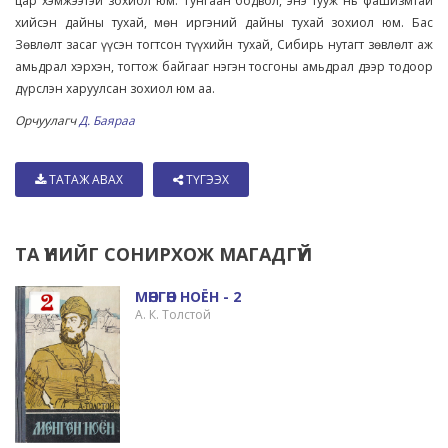
цар хэмжээтэй зохиол юм. Тунгаан бодвол, энэ тууж нь фашизмтай
хийсэн дайны тухай, мөн иргэний дайны тухай зохиол юм. Бас
Зөвлөлт засаг үүсэн тогтсон түүхийн тухай, Сибирь нутагт зөвлөлт аж
амьдрал хэрхэн, тогтож байгааг нэгэн тосгоны амьдрал дээр тодоор
дүрслэн харуулсан зохиол юм аа.
Орчуулагч
Д. Баяраа
ТАТАЖ АВАХ
ТҮГЭЭХ
ТА ҮҮНИЙГ СОНИРХОЖ МАГАДГҮЙ
МӨНГӨН НОЁН - 2
А. К. Толстой