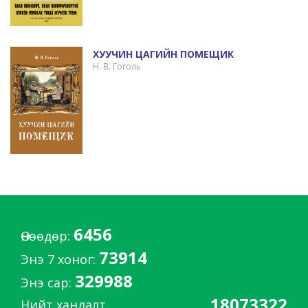
ХУУЧИН ЦАГИЙН ПОМЕЩИК
Н. В. Гоголь
6456
Өнөөдөр:
73914
Энэ 7 хоног:
329988
Энэ сар:
18073322
Нийт хандалт