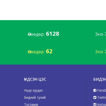
6128
Өнөөдөр:
Энэ 
62
Өнөөдөр:
Энэ 
ҮНДСЭН ЦЭС
БИДЭ
Нүүр хуудас
Face
Бидний тухай
Twitt
Тусламж
Insta