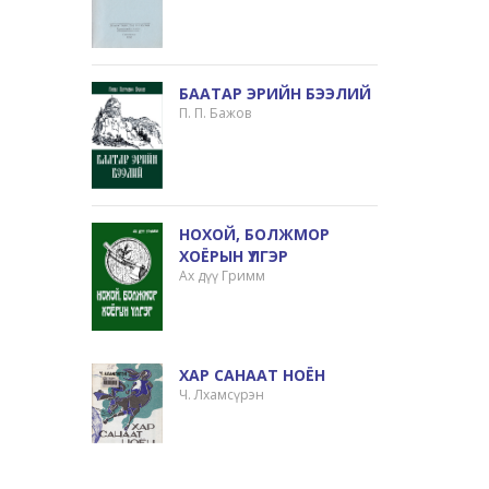
БААТАР ЭРИЙН БЭЭЛИЙ
П. П. Бажов
НОХОЙ, БОЛЖМОР
ХОЁРЫН ҮЛГЭР
Ах дүү Гримм
ХАР САНААТ НОЁН
Ч. Лхамсүрэн