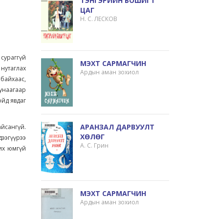
ТЭНГЭРИЙН БОШИГТ
ЦАГ
Н. С. ЛЕСКОВ
 сураггүй
МЭХТ САРМАГЧИН
 нутаглах
Ардын аман зохиол
 байхаас,
 унаагаар
ойд явдаг
АРАНЗАЛ ДАРВУУЛТ
йсангүй.
ХӨЛӨГ
ээгүүрээ
А. С. Грин
их юмгүй
МЭХТ САРМАГЧИН
Ардын аман зохиол