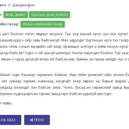
агч:
У. Дамдинсүрэн
л:
Үлгэр, домог
Оросын уран зохиол
йн газар:
Улсын хэвлэлийн газар
 цагт болсон нэгэн явдлыг өгүүлье. Тэр үед манай орос хүн энэ нутагт
Башкирчууд ч ойр хавь байсангүй. Мал адуулдаг тэд тэнүүн нуга тал газар
илээ. Нязь голын хөндийн ойт хээр, Ураимын хотгорт л тийм тэнүүн нутаг
д юу байх вэ? Одоо л ой ашгүй шингэрч тэнгэр харагдах болжээ. Тэр үед
 явган ч гарах аргагүй өтгөн ой байсан юм. Зөвхөн ан гөрөө хийдэг хүн л 
 Айлып гэдэг башкир гөрөөчин байжээ. Өөр тийм эрэмгий сайн анчин ба
г нэг сумаар харваж намнаад, хандгайг хоёр эврээс нь барьж мөрөн д
гуядаад алчихдаг хүн байсан ажээ. Чоно, бусад ан гөрөөсний хувьд яр
йлыпын нүдэнд өртсөн гөрөөс амьд гарч байсан удаагүй юм гэдэг.
г өдөр...
ТАЖ АВАХ
ТҮГЭЭХ