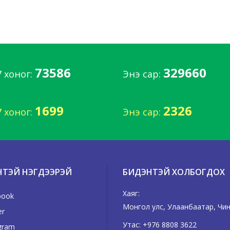
73586
329660
7 хоног:
Энэ сар:
1699
2326
7 хоног:
Энэ сар:
НТЭЙ НЭГДЭЭРЭЙ
БИДЭНТЭЙ ХОЛБОГДОХ
Хаяг:
book
Монгол улс, Улаанбаатар, Чинг
er
Утас:
+976 8808 3622
gram