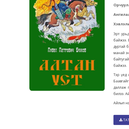
Орчуул
Ангила
Хэвлэли
Эрт урьд
байжээ. 
дуртай б
манай эн
байтугай
байжээ.
Тэр үед
Баавгай
даллаж 
билээ. А
Айлып нэ
ТА