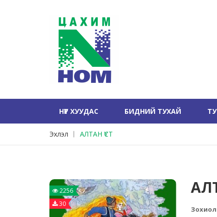
НҮҮР ХУУДАС
БИДНИЙ ТУХАЙ
Т
Эхлэл
АЛТАН ҮСТ
АЛТ
2256
30
Зохиол