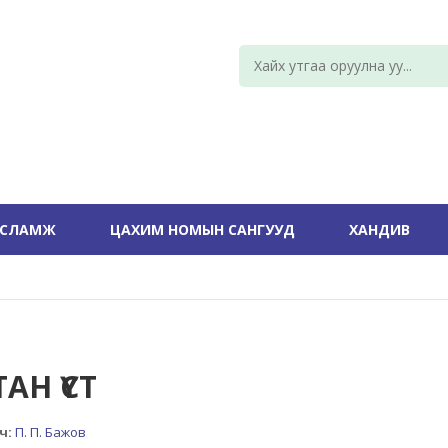
УСЛАМЖ
ЦАХИМ НОМЫН САНГУУД
ХАНДИВ
АН ҮСТ
ч:
П. П. Бажов