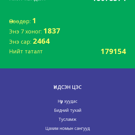
1
Өнөөдөр:
1837
Энэ 7 хоног:
2464
Энэ сар:
179154
Нийт таталт
ҮНДСЭН ЦЭС
Нүүр хуудас
Бидний тухай
Тусламж
Цахим номын сангууд