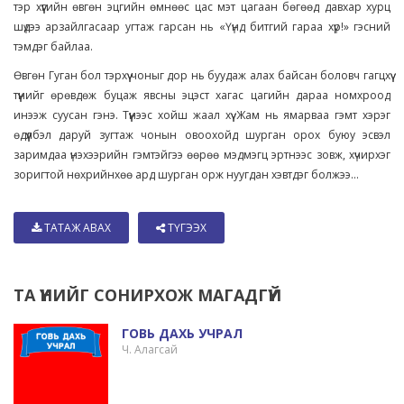
тэр хүүгийн өвгөн эцгийн өмнөөс цас мэт цагаан бөгөөд давхар хурц
шүдээ арзайлгасаар угтаж гарсан нь «Үүнд битгий гараа хүр!» гэсний
тэмдэг байлаа.
Өвгөн Гуган бол тэрхүү чоныг дор нь буудаж алах байсан боловч гагцхүү
түүнийг өрөвдөж буцаж явсны эцэст хагас цагийн дараа номхроод
инээж суусан гэнэ. Түүнээс хойш жаал хүү Жам нь ямарваа гэмт хэрэг
өдүүлбэл даруй зугтаж чонын овоохойд шурган орох буюу эсвэл
заримдаа үнэхээрийн гэмтэйгээ өөрөө мэдмэгц эртнээс зовж, хүчирхэг
зоригтой нөхрийнхөө ард шурган орж нуугдан хэвтдэг болжээ...
ТАТАЖ АВАХ
ТҮГЭЭХ
ТА ҮҮНИЙГ СОНИРХОЖ МАГАДГҮЙ
ГОВЬ ДАХЬ УЧРАЛ
Ч. Алагсай