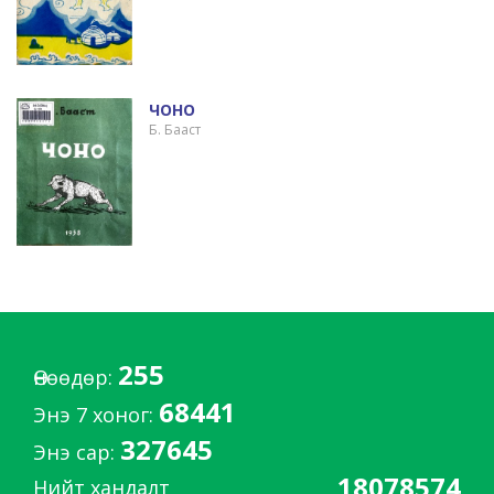
ЧОНО
Б. Бааст
255
Өнөөдөр:
68441
Энэ 7 хоног:
327645
Энэ сар:
18078574
Нийт хандалт