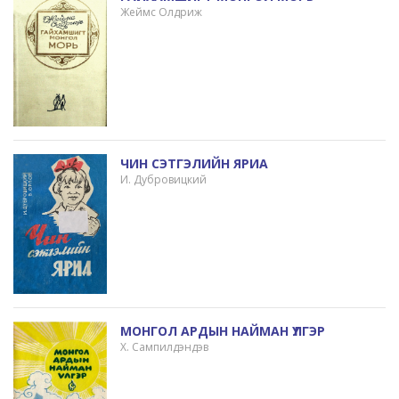
Жеймс Олдриж
ЧИН СЭТГЭЛИЙН ЯРИА
И. Дубровицкий
МОНГОЛ АРДЫН НАЙМАН ҮЛГЭР
Х. Сампилдэндэв