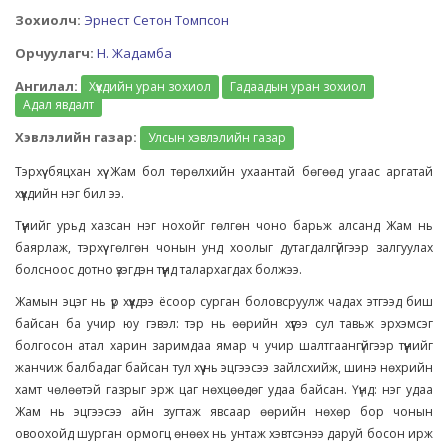
Зохиолч:
Эрнест Сетон Томпсон
Орчуулагч:
Н. Жадамба
Ангилал:
Хүүхдийн уран зохиол
Гадаадын уран зохиол
Адал явдалт
Хэвлэлийн газар:
Улсын хэвлэлийн газар
Тэрхүү бяцхан хүү Жам бол төрөлхийн ухаантай бөгөөд угаас аргатай
хүүхдийн нэг бил ээ.
Түүнийг урьд хазсан нэг нохойг гөлгөн чоно барьж алсанд Жам нь
баярлаж, тэрхүү гөлгөн чонын унд хоолыг дутагдалгүйгээр залгуулах
болсноос дотно үзэгдэн түүнд талархагдах болжээ.
Жамын эцэг нь үр хүүхдээ ёсоор сурган боловсруулж чадах этгээд биш
байсан ба учир юу гэвэл: тэр нь өөрийн хүүгээ сул тавьж эрхэмсэг
болгосон атал харин заримдаа ямар ч учир шалтгаангүйгээр түүнийг
жанчиж балбадаг байсан тул хүү нь эцгээсээ зайлсхийж, шинэ нөхрийн
хамт чөлөөтэй газрыг эрж цаг нөхцөөдөг удаа байсан. Үүнд: нэг удаа
Жам нь эцгээсээ айн зугтаж явсаар өөрийн нөхөр бор чонын
овоохойд шурган ормогц өнөөх нь унтаж хэвтсэнээ даруй босон ирж