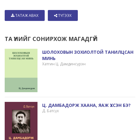
ТАТАЖ АВАХ
ТҮГЭЭХ
ТА ҮҮНИЙГ СОНИРХОЖ МАГАДГҮЙ
ШОЛОХОВЫН ЗОХИОЛТОЙ ТАНИЛЦСАН
МИНЬ
Хатгин Ц. Дамдинсүрэн
Ц. ДАМБАДОРЖ ХААНА, ЯАЖ ҮХСЭН БЭ?
Д. Батсүх