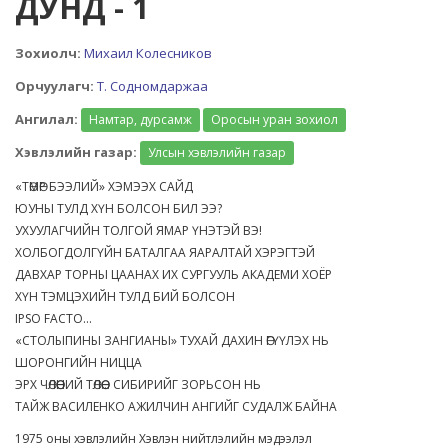
ДУНД - 1
Зохиолч:
Михаил Колесников
Орчуулагч:
Т. Содномдаржаа
Ангилал:
Намтар, дурсамж
Оросын уран зохиол
Хэвлэлийн газар:
Улсын хэвлэлийн газар
«ТӨМӨР БЭЭЛИЙ» ХЭМЭЭХ САЙД
ЮУНЫ ТУЛД ХҮН БОЛСОН БИЛ ЭЭ?
УХУУЛАГЧИЙН ТОЛГОЙ ЯМАР ҮНЭТЭЙ ВЭ!
ХОЛБОГДОЛГҮЙН БАТАЛГАА ЯАРАЛТАЙ ХЭРЭГТЭЙ
ДАВХАР ТОРНЫ ЦААНАХ ИХ СУРГУУЛЬ АКАДЕМИ ХОЁР
ХҮН ТЭМЦЭХИЙН ТУЛД БИЙ БОЛСОН
IРSО FАСТО...
«СТОЛЫПИНЫ ЗАНГИАНЫ» ТУХАЙ ДАХИН ӨГҮҮЛЭХ НЬ
ШОРОНГИЙН НИЦЦА
ЭРХ ЧӨЛӨӨНИЙ ТӨЛӨӨ... СИБИРИЙГ ЗОРЬСОН НЬ
ТАЙЖ ВАСИЛЕНКО АЖИЛЧИН АНГИЙГ СУДАЛЖ БАЙНА
1975 оны хэвлэлийн Хэвлэн нийтлэлийн мэдээлэл