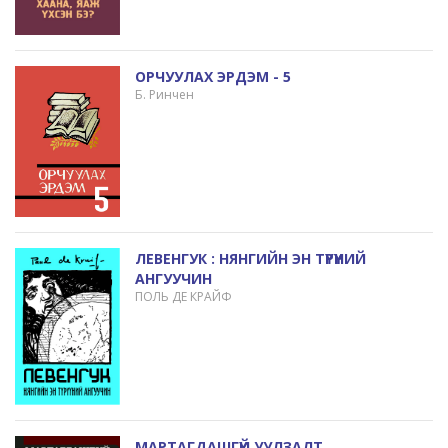
ОРЧУУЛАХ ЭРДЭМ - 5
Б. Ринчен
ЛЕВЕНГУК : НЯНГИЙН ЭН ТҮРҮҮНИЙ
АНГУУЧИН
ПОЛЬ ДЕ КРАЙФ
МАРТАГДАШГҮЙ УУЛЗАЛТ