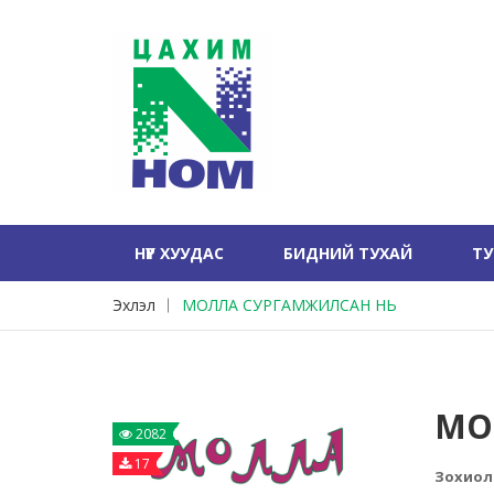
НҮҮР ХУУДАС
БИДНИЙ ТУХАЙ
Т
Эхлэл
МОЛЛА СУРГАМЖИЛСАН НЬ
МО
2082
17
Зохиол