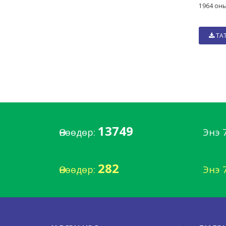
1964 оны
ТА
13749
Өнөөдөр:
Энэ 
282
Өнөөдөр:
Энэ 