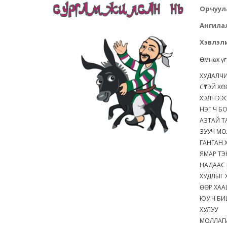
Орчуул
Ангила
Хэвлэли
Өмнөх ү
ХУДАЛЧ
СҮҮТЭЙ ХӨ
ХЭЛНЭЭ
НЭГ Ч БО
АЗТАЙ 
ЗУУЧ М
ГАНГАН Х
ЯМАР ТЭ
НАДААС
ХУДЛЫГ
ӨӨР ХА
ЮУ Ч Б
ХУЛУУ
МОЛЛАГ