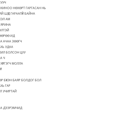
ЗУУЧ
ОХИНОО НӨХӨРТ ГАРГАСАН НЬ
Й ШҮД ГАРААГҮЙ БАЙНА
 ХЭЛ АМ
Ч ЯРИНА
РЭЛТЭЙ
 ӨӨРӨӨ ИД
БА АЧАА ЗӨӨГЧ
АХЬ УДАА
ЖИЛ БОЛСОН ЦУУ
АА Ч
ХҮРГЭГЧ МОЛЛА
 ҮГ
ӨР БҮХЭН БАЯР БОЛДОГ БОЛ
АХЬ ГАР
 Л УЧИРТАЙ
БА ДЭЭРЭМЧИД