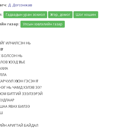
агч:
Д. Догсонжав
л:
Гадаадын уран зохиол
Үлгэр, домог
Шог хошин
йн газар:
Улсын хэвлэлийн газар
г
ИЙГ ИЛЧИЛСЭН НЬ
ХҮҮР
С БОЛСОН НЬ
ЛОВ ҮХЭЭД ҮЗЬЕ
ТАХИА
ОЛЛА
АРЧУУЛ ХҮҮХЭН ГЭСЭН ҮГ
НЭГ НЬ ЧАМД ХЭЛЭВ ЭЭ?
 ЮМ БИТГИЙ ЗЭЭЛЭЭРЭЙ
 ХУДЛААР
АШАА ЯВАХ БИЛЭЭ
ИШ
ИЙН АРИГТАЙ БАЙДАЛ