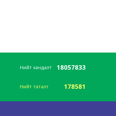
18057833
Нийт хандалт
178581
Нийт таталт