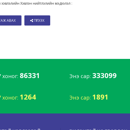
 хэвлэлийн Хэвлэн нийтлэлийн мэдээлэл :
ТАЖ АВАХ
ТҮГЭЭХ
86331
333099
7 хоног:
Энэ сар:
1264
1891
7 хоног:
Энэ сар: