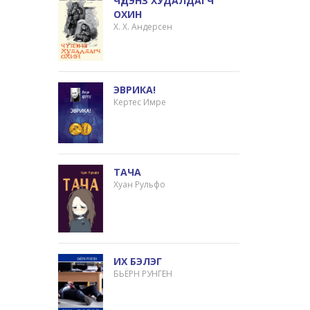
ЧҮДЭНЗ ХУДАЛДАГЧ
ОХИН
Х. Х. Андерсен
ЭВРИКА!
Кертес Имре
ТАЧА
Хуан Рульфо
ИХ БЭЛЭГ
БЬЁРН РУНГЕН