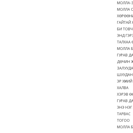
МОЛЛА-
МОЛЛА 
ХӨРӨӨНИ
ГАЙТАЙ
БИ ТОВ
ЭНД ГЭ
ТАЛХАА
МОЛЛА 
ГУРАВ Д
ДӨЧИН 
ЗАЛУУД
ШУУДАН 
ЭР ХҮНИЙ
ХАЛВА
ХЭРЭВ Ө
ГУРАВ Д
ЭНЭ НЭГ
ТАРВАС
ТОГОО
МОЛЛА 