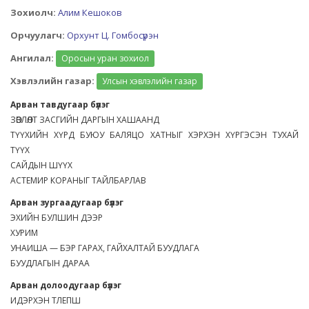
Зохиолч:
Алим Кешоков
Орчуулагч:
Орхунт Ц. Гомбосүрэн
Ангилал:
Оросын уран зохиол
Хэвлэлийн газар:
Улсын хэвлэлийн газар
Арван тавдугаар бүлэг
ЗӨВЛӨЛТ ЗАСГИЙН ДАРГЫН ХАШААНД
ТҮҮХИЙН ХҮРД БУЮУ БАЛЯЦО ХАТНЫГ ХЭРХЭН ХҮРГЭСЭН ТУХАЙ
ТҮҮХ
САЙДЫН ШҮҮХ
АСТЕМИР КОРАНЫГ ТАЙЛБАРЛАВ
Арван зургаадугаар бүлэг
ЭХИЙН БУЛШИН ДЭЭР
ХУРИМ
УНАИША — БЭР ГАРАХ, ГАЙХАЛТАЙ БУУДЛАГА
БУУДЛАГЫН ДАРАА
Арван долоодугаар бүлэг
ИДЭРХЭН ТЛЕПШ