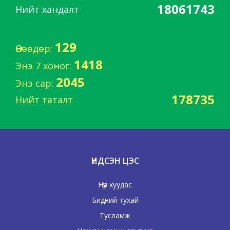
18061743
Нийт хандалт
129
Өнөөдөр:
1418
Энэ 7 хоног:
2045
Энэ сар:
178735
Нийт таталт
ҮНДСЭН ЦЭС
Нүүр хуудас
Бидний тухай
Тусламж