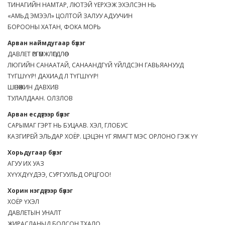
ТИНАГИЙН НАМТАР, ЛЮТЭЙ ҮЕРХЭЖ ЭХЭЛСЭН НЬ
«АМЬД ЭМЭЭЛ» ЦОЛТОЙ ЗАЛУУ АДУУЧИН
БОРООНЫ ХАТАН, ФОКА МОРЬ
Арван наймдугаар бүлэг
ДАВЛЕТ ӨРГӨМЖЛӨГДЛӨӨ
ЛЮГИЙН САНААТАЙ, САНААНДГҮЙ ҮЙЛДСЭН ГАВЬЯАНУУД
ТҮГШҮҮР! ДАХИАД Л ТҮГШҮҮР!
ШӨНӨЖИН ДАВХИВ
ТУЛАЛДААН. ОЛЗЛОВ
Арван есдүгээр бүлэг
САРЫМАГ ГЭРТ НЬ БУЦААВ. ХЭЛ, ГЛОБУС
КАЗГИРЕЙ ЭЛЬДАР ХОЁР. ЦЭЦЭН ҮГ ЯМАГТ МЭС ОРЛОНО ГЭЖ ҮҮ
Хорьдугаар бүлэг
АГУУ ИХ УАЗ
ХҮҮХДҮҮДЭЭ, СУРГУУЛЬД ОРЦГОО!
Хорин нэгдүгээр бүлэг
ХОЁР ҮХЭЛ
ДАВЛЕТЫН УНАЛТ
ЖИРАСЛАНЫД БОЛСОН ТХАЛО