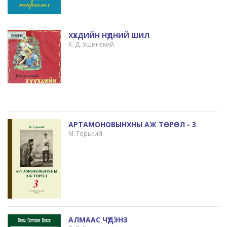
ХҮҮХДИЙН НҮДНИЙ ШИЛ
К. Д. Ушинский
АРТАМОНОВЫНХНЫ АЖ ТӨРӨЛ - 3
М. Горький
АЛМААС ЧҮДЭНЗ