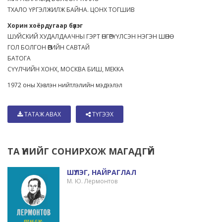
ТХАЛО ҮРГЭЛЖИЛЖ БАЙНА. ЦОНХ ТОГШИВ
Хорин хоёрдугаар бүлэг
ШУЙСКИЙ ХУДАЛДААЧНЫ ГЭРТ ӨНГӨРҮҮЛСЭН НЭГЭН ШӨНӨ
ГОЛ БОЛГОН ӨӨРИЙН САВТАЙ
БАТОГА
СҮҮЛЧИЙН ХОНХ, МОСКВА БИШ, МЕККА
1972 оны Хэвлэн нийтлэлийн мэдээлэл
ТАТАЖ АВАХ
ТҮГЭЭХ
ТА ҮҮНИЙГ СОНИРХОЖ МАГАДГҮЙ
ШҮЛЭГ, НАЙРАГЛАЛ
М. Ю. Лермонтов