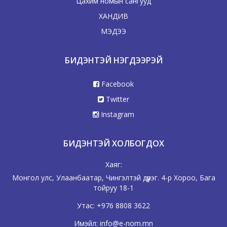
Цахим номын сангууд
ХАНДИВ
МЭДЭЭ
БИДЭНТЭЙ НЭГДЭЭРЭЙ
Facebook
Twitter
Instagram
БИДЭНТЭЙ ХОЛБОГДОХ
Хаяг:
Монгол улс, Улаанбаатар, Чингэлтэй дүүрэг. 4-р Хороо, Бага
тойруу 18-1
Утас:
+976 8808 3622
Имэйл:
info@e-nom.mn