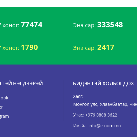
77474
333548
7 хоног:
Энэ сар:
1790
2417
7 хоног:
Энэ сар:
НТЭЙ НЭГДЭЭРЭЙ
БИДЭНТЭЙ ХОЛБОГДОХ
Хаяг:
book
Монгол улс, Улаанбаатар, Чингэ
er
Утас:
+976 8808 3622
gram
Имэйл:
info@e-nom.mn