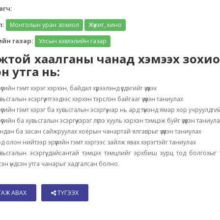
агч:
л:
Монголын уран зохиол
Жүжиг, кино
йн газар:
Улсын хэвлэлийн газар
жтой хаалганы чанад хэмээх зохи
эн утга нь:
үүгийн гэмт хэрэг хэрхэн, байдал хүрээлэнд үүсдэгийг үзүүлэх
вьсгалын эсэргүү этгээдээс хэрхэн тэрслэн байгааг үзүүлэн таниулах
үүгийн гэмт хэрэг ба хувьсгалын эсэргүү нар нь ард түмэнд ямар хор учруулдгийг 
үүгийн ба хувьсгалын эсэргүү хэрэг лүгээ хууль хэрхэн тэмцэж буйг үзүүлэн таниул
ндан ба засан сайжруулах хоёрын чанартай ялгаврыг үзүүлэн таниулах
д олон нийтээр эрүүгийн гэмт хэргээс зайлж явах хэрэгтэйг таниулах
вьсгалын эсэргүү дайсантай тэмцэх тэмцлийг эрхбиш хурц тод болгохыг
сэн үндсэн утга чанарыг хадгалсан болно.
ТАЖ АВАХ
ТҮГЭЭХ