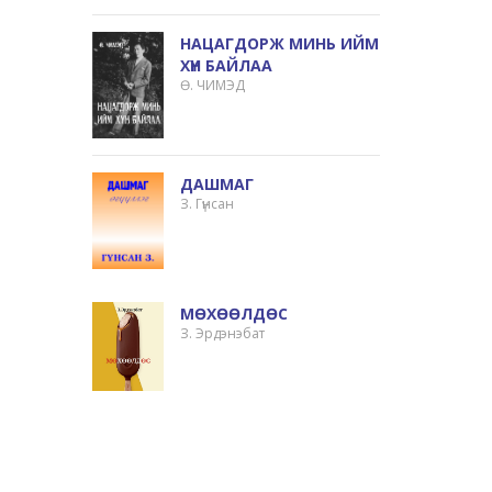
НАЦАГДОРЖ МИНЬ ИЙМ
ХҮН БАЙЛАА
Ө. ЧИМЭД
ДАШМАГ
З. Гүнсан
МӨХӨӨЛДӨС
З. Эрдэнэбат