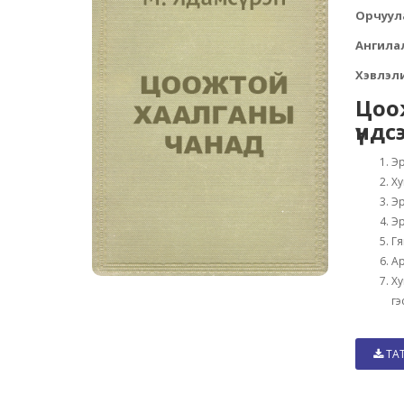
Орчуул
Ангила
Хэвлэли
Цоо
үндс
Эр
Ху
Эр
Эр
Гя
Ар
Ху
гэ
ТА