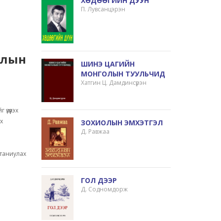
ХӨДӨӨГИЙН ДУУН
П. Лувсанцэрэн
олын
ШИНЭ ЦАГИЙН
МОНГОЛЫН ТУУЛЬЧИД
Хатгин Ц. Дамдинсүрэн
үзүүлэх
ах
ЗОХИОЛЫН ЭМХЭТГЭЛ
Д. Равжаа
 таниулах
ГОЛ ДЭЭР
Д. Содномдорж