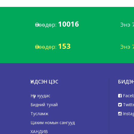
10016
Өнөөдөр:
Энэ 
153
Өнөөдөр:
Энэ 
ҮНДСЭН ЦЭС
БИДЭ
Нүүр хуудас
Face
Бидний тухай
Twitt
Тусламж
Insta
Цахим номын сангууд
ХАНДИВ