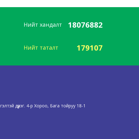
18076882
Нийт хандалт
179107
Нийт таталт
лтэй дүүрэг. 4-р Хороо, Бага тойруу 18-1