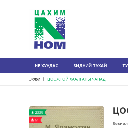
НҮҮР ХУУДАС
БИДНИЙ ТУХАЙ
Т
Эхлэл
ЦООЖТОЙ ХААЛГАНЫ ЧАНАД
ЦО
2339
61
Зохиол