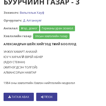
БУУРЧИЙН ГАЗАР - 3
Зохиолч:
Вильгельм Хауф
Орчуулагч:
Д. Алтанхуяг
Ангилал:
Үлгэр, домог
Германы уран зохиол
Хэвлэлийн газар:
Улсын хэвлэлийн газар
АЛЕКСАНДРЫН ШЕЙХ ХИЙГЭЭД ТҮҮНИЙ БООЛУУД
УНЖУУ ХАМАРТ АНАХАЙ
ЮУ Ч ХАРААГҮЙ ЕВРЕЙ АБНЕР
(ЯДУУ СТЕФАН)
(ЖИГНЭГДСЭН ТОЛГОЙ)
АЛМАНСОРЫН НАМТАР
1984 оны хэвлэлтийн Хэвлэн нийтлэлийн мэдээлэл
ТАТАЖ АВАХ
ТҮГЭЭХ