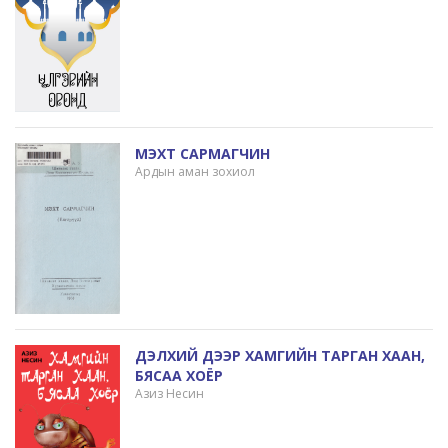
МЭХТ САРМАГЧИН
Ардын аман зохиол
ДЭЛХИЙ ДЭЭР ХАМГИЙН ТАРГАН ХААН,
БЯСАА ХОЁР
Азиз Несин