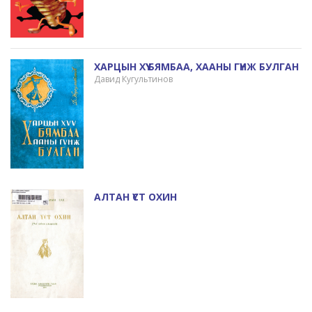
ХАРЦЫН ХҮҮ БЯМБАА, ХААНЫ ГҮНЖ БУЛГАН
Давид Кугультинов
АЛТАН ҮСТ ОХИН