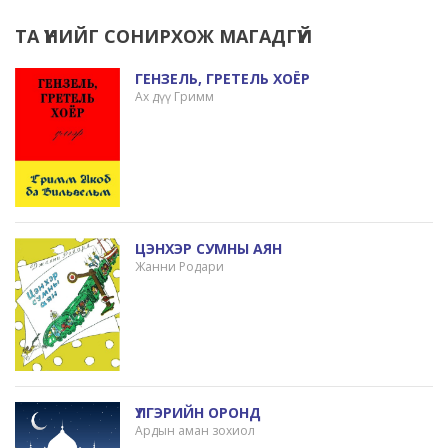
ТА ҮҮНИЙГ СОНИРХОЖ МАГАДГҮЙ
ГЕНЗЕЛЬ, ГРЕТЕЛЬ ХОЁР
Ах дүү Гримм
ЦЭНХЭР СУМНЫ АЯН
Жанни Родари
ҮЛГЭРИЙН ОРОНД
Ардын аман зохиол