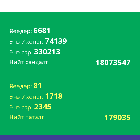
6681
Өнөөдөр:
74139
Энэ 7 хоног:
330213
Энэ сар:
18073547
Нийт хандалт
81
Өнөөдөр:
1718
Энэ 7 хоног:
2345
Энэ сар:
179035
Нийт таталт