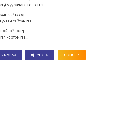
гүй муу заяатан олон гэв.
хан бэ? гэхэд
 ухаан сайхан гэв.
той вэ? гэхэд
гэл хортой гэв...
ТАЖ АВАХ
ТҮГЭЭХ
СОНСОХ