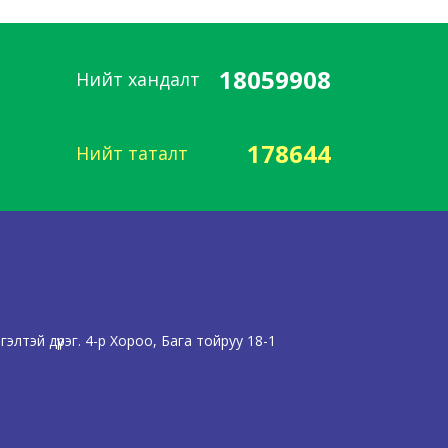
18059908
Нийт хандалт
178644
Нийт таталт
лтэй дүүрэг. 4-р Хороо, Бага тойруу 18-1