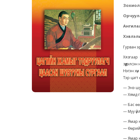
Зохиол
Орчуул
Ангила
Хэвлэли
Гурван э
Хязгаар
зүүдэлсэн 
Нэгэн хү
Тэр цагт 
— Энэ шу
— Хямд г
— Бас өө
— Муу үйл
— Ямар ю
— Өөрийн
— Ямар ю