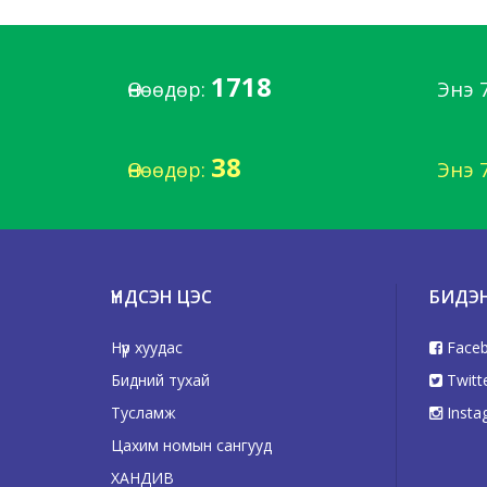
1718
Өнөөдөр:
Энэ 
38
Өнөөдөр:
Энэ 
ҮНДСЭН ЦЭС
БИДЭ
Нүүр хуудас
Face
Бидний тухай
Twitt
Тусламж
Insta
Цахим номын сангууд
ХАНДИВ