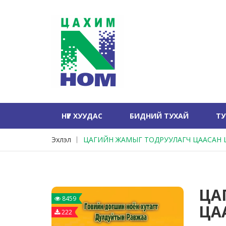
НҮҮР ХУУДАС
БИДНИЙ ТУХАЙ
Т
Эхлэл
ЦАГИЙН ЖАМЫГ ТОДРУУЛАГЧ ЦААСАН 
ЦА
8459
ЦА
222