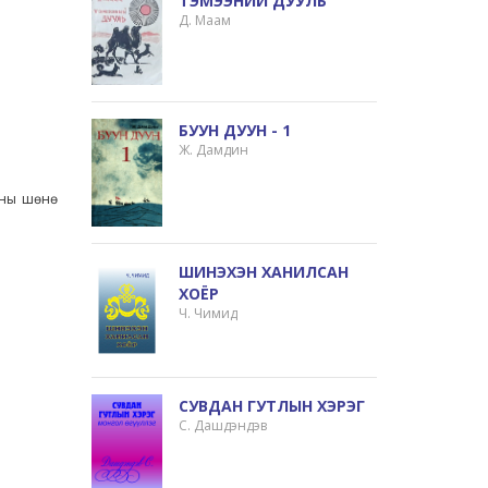
ТЭМЭЭНИЙ ДУУЛЬ
Д. Маам
БУУН ДУУН - 1
Ж. Дамдин
мны шөнө
ШИНЭХЭН ХАНИЛСАН
ХОЁР
Ч. Чимид
СУВДАН ГУТЛЫН ХЭРЭГ
С. Дашдэндэв