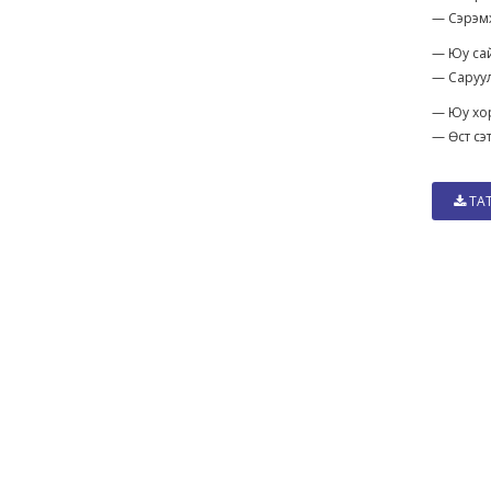
— Сэрэмж
— Юу сай
— Саруул
— Юу хор
— Өст сэт
ТА