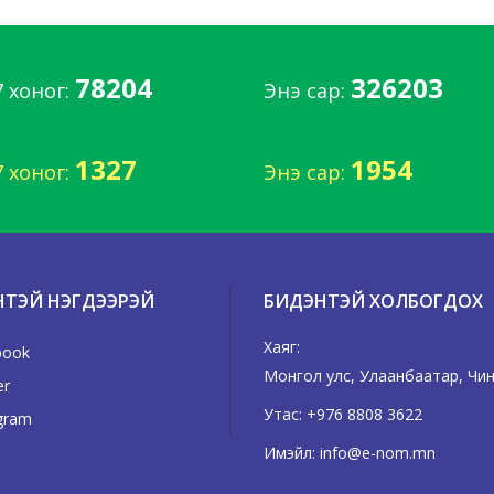
78204
326203
7 хоног:
Энэ сар:
1327
1954
7 хоног:
Энэ сар:
НТЭЙ НЭГДЭЭРЭЙ
БИДЭНТЭЙ ХОЛБОГДОХ
Хаяг:
book
Монгол улс, Улаанбаатар, Чингэ
er
Утас:
+976 8808 3622
gram
Имэйл:
info@e-nom.mn