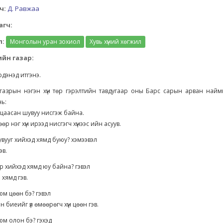
ч:
Д. Равжаа
агч:
л:
Монголын уран зохиол
Хувь хүний хөгжил
йн газар:
рдэнэд итгэнэ.
 газрын нэгэн хүн төр гэрэлтийн тавдугаар оны Барс сарын арван най
нь:
н цаасан шувуу нисгэж байна.
өөр нэг хүн ирээд нисгэгч хүнээс ийн асуув.
вууг хийхэд хямд буюу? хэмээвэл
эв.
р хийхэд хямд юу байна? гэвэл
 хямд гэв.
м цөөн бэ? гэвэл
 биеийг үл өмөөрөгч хүн цөөн гэв.
м олон бэ? гэхэд