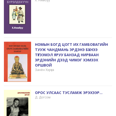
Х. Нямбуу
НОМЫН БОГД ЦОГТ ИХ ГАМБОВАГИЙН
ТУУЖ ЧАНДМАНЬ ЭРДЭНЭ БҮХНЭЭ
ТҮГЭЭМЭЛ ЯРУУ БАНЗАД НИРВААН
ЭРДЭНИЙН ДЭЭД ЧИМЭГ ХЭМЭЭХ
ОРШВОЙ
Занён Хэрүга
ОРОС УЛСААС ТУСЛАМЖ ЭРЭХЭЭР...
Д. Догсом