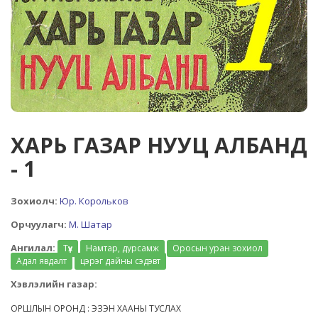
ХАРЬ ГАЗАР НУУЦ АЛБАНД
- 1
Зохиолч:
Юр. Корольков
Орчуулагч:
М. Шатар
Ангилал:
Түүх
Намтар, дурсамж
Оросын уран зохиол
Адал явдалт
цэрэг дайны сэдэвт
Хэвлэлийн газар:
ОРШЛЫН ОРОНД : ЭЗЭН ХААНЫ ТУСЛАХ