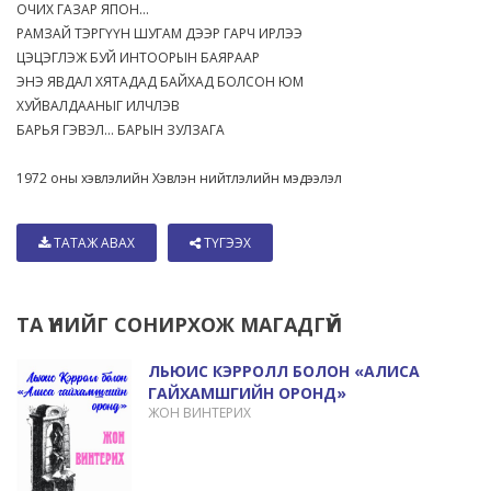
ОЧИХ ГАЗАР ЯПОН...
РАМЗАЙ ТЭРГҮҮН ШУГАМ ДЭЭР ГАРЧ ИРЛЭЭ
ЦЭЦЭГЛЭЖ БУЙ ИНТООРЫН БАЯРААР
ЭНЭ ЯВДАЛ ХЯТАДАД БАЙХАД БОЛСОН ЮМ
ХУЙВАЛДААНЫГ ИЛЧЛЭВ
БАРЬЯ ГЭВЭЛ... БАРЫН ЗУЛЗАГА
1972 оны хэвлэлийн Хэвлэн нийтлэлийн мэдээлэл
ТАТАЖ АВАХ
ТҮГЭЭХ
ТА ҮҮНИЙГ СОНИРХОЖ МАГАДГҮЙ
ЛЬЮИС КЭРРОЛЛ БОЛОН «АЛИСА
ГАЙХАМШГИЙН ОРОНД»
ЖОН ВИНТЕРИХ