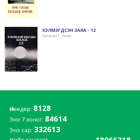
ХЭЛМЭГДСЭН ЗАЯА - 12
Хатагин Г. Аким
8128
Өнөөдөр:
84614
Энэ 7 хоног:
332613
Энэ сар:
18066318
Нийт хандалт