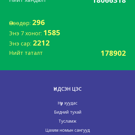
296
Өнөөдөр:
1585
Энэ 7 хоног:
2212
Энэ сар:
178902
Нийт таталт
ҮНДСЭН ЦЭС
Нүүр хуудас
Бидний тухай
Тусламж
Цахим номын сангууд