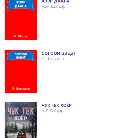
ХЭЭР ДААГА
Жан. Шагдар
СОГООН ЦЭЦЭГ
О. Цэндсүрэн
ЧУК ГЕК ХОЁР
А. П. Гайдар