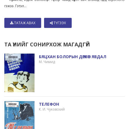
гэжээ. Гэтэл...
ТАТАЖ АВАХ
ТҮГЭЭХ
ТА ҮҮНИЙГ СОНИРХОЖ МАГАДГҮЙ
БЯЦХАН БОЛОРЫН ДӨРВӨН ЯВДАЛ
М. Чимид
ТЕЛЕФОН
К. И. Чуковский