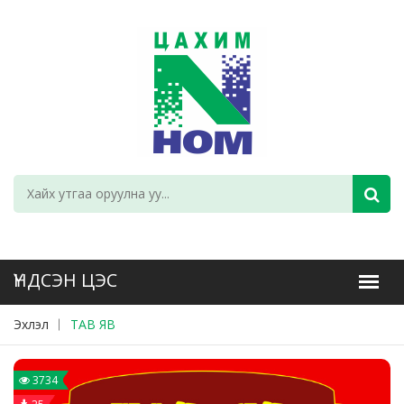
Эхлэл
ТАВ ЯВ
3734