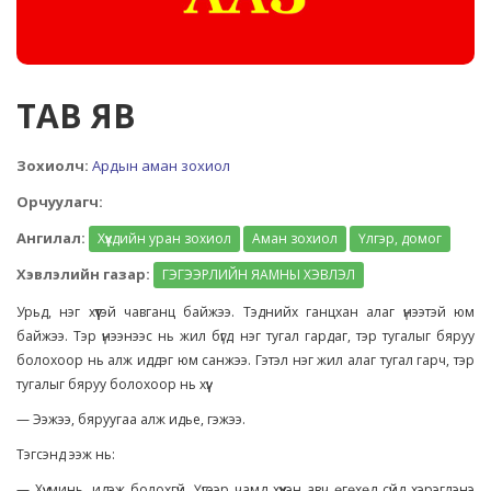
ТАВ ЯВ
Зохиолч:
Ардын аман зохиол
Орчуулагч:
Ангилал:
Хүүхдийн уран зохиол
Аман зохиол
Үлгэр, домог
Хэвлэлийн газар:
ГЭГЭЭРЛИЙН ЯАМНЫ ХЭВЛЭЛ
Урьд, нэг хүүтэй чавганц байжээ. Тэднийх ганцхан алаг үнээтэй юм
байжээ. Тэр үнээнээс нь жил бүгд нэг тугал гардаг, тэр тугалыг бяруу
болохоор нь алж иддэг юм санжээ. Гэтэл нэг жил алаг тугал гарч, тэр
тугалыг бяруу болохоор нь хүү:
— Ээжээ, бяруугаа алж идье, гэжээ.
Тэгсэнд ээж нь:
— Хүү минь, идэж болохгүй. Үүгээр чамд хүүхэн авч өгөхөд сүйд хэрэглэнэ