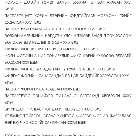
НОМХОН ДАЛАЙН ТӨМӨР ЗАМЫН БУУХИА ТЭРГЭЭР АЯЛСАН XXVI
БҮЛЭГ
ПАСПАРТҮҮ ЦАГТ ХОРИН БЭЭРИЙН ХУРДТАЙГААР МОРМОНЫ ТҮҮХИЙГ
СУДАЛСАН XXVII БҮЛЭГ
ПАСПАРТҮҮГИЙН УХААЛАГ ҮГЭНД ХЭН Ч ОРООГҮЙ XXVIII БҮЛЭГ
ЗӨВХӨН АМЕРИКИЙН НЭГДСЭН УЛСЫН ТӨМӨР ЗАМД Л ТОХИОЛДОЖ
БОЛОХ ЭЛДЭВ ЯВДЛЫГ ӨГҮҮЛСЭН XXIX БҮЛЭГ
ФИЛЕАС ФОГ ЗҮГЭЭР Л НЭГ ҮҮРГЭЭ БИЕЛҮҮЛСЭН XXX БҮЛЭГ
НОЁН ФОГИЙН АШИГ СОНИРХЛЫГ ФИКС ӨӨРИЙНХӨӨСӨӨ ЯЛГААГҮЙ
БОДСОН XXXI БҮЛЭГ
ФИЛЕАС ФОГ АЗГҮЙ ЯВДАЛТАЙ НҮҮР ТУЛАН ҮЗЭЛЦСЭН XXXII БҮЛЭГ
ФИЛЕАС ФОГИЙН САНАСАНДАА ЯВ ЦАВ БАЙДГИЙГ ХАРУУЛСАН XXXIII
БҮЛЭГ
ПАСПАРТҮҮ ХОРОН ҮГ ХЭЛЖ АВСАН XXXIV БҮЛЭГ
ПАСПАРТҮҮГЭЭС ЭЗНИЙХЭЭ ТУШААЛЫГ ДАВТАХАД ХҮРГҮҮЛЭЭГҮЙ XXXV
БҮЛЭГ
БИРЖ ДЭЭР ФИЛЕАС ФОГ ДАХИН ҮНЭ ХҮРСЭН XXXVI БҮЛЭГ
ДЭЛХИЙГ ТОЙРСОН АЯЛАЛ ХИЙГЭЭД ФИЛЕАС ФОГ АЗ ЖАРГАЛААС
ӨӨР ЮУ Ч ХОЖООГҮЙГ ХАРУУЛСАН XXXVII БҮЛЭГ
1990 оны хэвлэлийн Хэвлэн нийтлэлийн мэдээлэл :