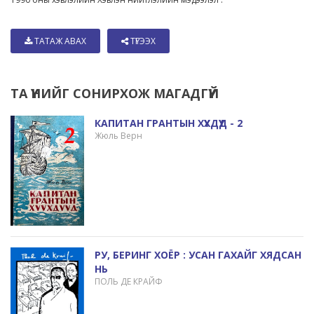
ТАТАЖ АВАХ
ТҮГЭЭХ
ТА ҮҮНИЙГ СОНИРХОЖ МАГАДГҮЙ
КАПИТАН ГРАНТЫН ХҮҮХДҮҮД - 2
Жюль Верн
РУ, БЕРИНГ XОЁР : УСАН ГАХАЙГ ХЯДСАН
НЬ
ПОЛЬ ДЕ КРАЙФ