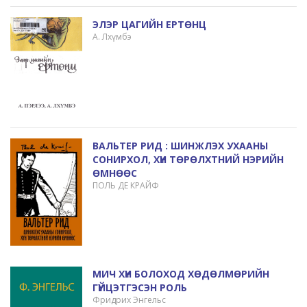
ЭЛЭР ЦАГИЙН ЕРТӨНЦ
А. Лхүмбэ
ВАЛЬТЕР РИД : ШИНЖЛЭХ УХААНЫ
СОНИРХОЛ, ХҮН ТӨРӨЛХТНИЙ НЭРИЙН
ӨМНӨӨС
ПОЛЬ ДЕ КРАЙФ
МИЧ ХҮН БОЛОХОД ХӨДӨЛМӨРИЙН
ГҮЙЦЭТГЭСЭН РОЛЬ
Фридрих Энгельс