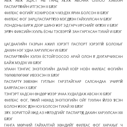
ЯВЖ ЯВЖ ЭЦЭСТ НЬ ГАНЦ ХҮСЭЖ ЯВСНАА ОЛЛОО ХЭМЭЭН
ПАСПАРТҮҮГИЙН ИТГЭСЭН II БҮЛЭГ
ФИЛЕАС ФОГИЙГ ХОХИРООЖ Ч МЭДЭХ ЯРИА БОЛСОН III БҮЛЭГ
ФИЛЕАС ФОГ ЗАРЦ ПАСПАРТҮҮГЭЭ МЭГДҮҮЛЭН ГАЙХУУЛСАН IV БҮЛЭГ
ЛОНДОНЫ БИРЖ ДЭЭР ШИНЭ ҮНЭТ ЭД ГАРЧ ИРСНИЙГ ӨГҮҮЛЭХ V БҮЛЭГ
ЭРҮҮЛЧ ФИКСИЙН ХУУЛЬ ЁСНЫ ТЭСВЭРГҮЙ ЗАН ГАРГАСАН ТУХАЙ VI БҮЛЭГ
ЦАГДААГИЙН ГАЗРЫН АЖИЛ ХЭРЭГТ ПАСПОРТ ХЭРЭГГҮЙ БОЛОХЫГ
ДАХИН НЭГ УДАА ХАРУУЛСАН VII БҮЛЭГ
ПАСПАРТҮҮГИЙН ХЭЛЭХ ЁСТОЙГООСОО АРАЙ ОЛОН ҮГ ДУУГАРЧИХСАН
БАЙЖ МЭДЭХ VIII БҮЛЭГ
УЛААН ТЭНГИС ЭНЭТХЭГИЙН ДАЛАЙ ХОЁР НОЁН ФИЛЕАС ФОГИЙН
ТӨЛӨВЛӨГӨӨГ ИВЭЭСЭН IX БҮЛЭГ
ПАСПАРТҮҮ ЗӨВХӨН ГУТЛЫН ГАРЗТАЙГААР САЛСАНДАА УЧИРГҮЙ
БАЯРЛАСАН X БҮЛЭГ
ТЭНГЭРТ ХАДСАН ӨНДӨР ҮНЭЭР УНАА ХУДАЛДАЖ АВСАН XI БҮЛЭГ
ФИЛЕАС ФОГ, ТҮҮНИЙ НӨХӨД ЭНЭТХЭГИЙН ОЙГ ТУУЛАН ҮЙЛЭЭ ҮЗСЭН
БОЛОН ҮҮНЭЭС ҮҮДЭН ЮУ БОЛСОН ТУХАЙ XII БҮЛЭГ
ЗҮРХ ЗОРИГТОЙ ХҮНД АЗ НҮҮРЛЭДГИЙГ ПАСПАРТҮҮД ДАХИН ХАРУУЛСАН XIII
БҮЛЭГ
ГАНГА МӨРНИЙ ГАЙХАЛТАЙ ХӨНДИЙГ ФИЛЕАС ФОГ ХАРАХЫГ Ч