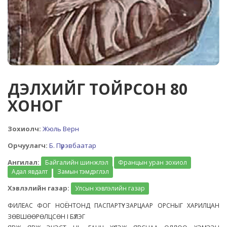
ДЭЛХИЙГ ТОЙРСОН 80
ХОНОГ
Зохиолч:
Жюль Верн
Орчуулагч:
Б. Пүрэвбаатар
Ангилал:
Байгалийн шинжлэл
Францын уран зохиол
Адал явдалт
Замын тэмдэглэл
Хэвлэлийн газар:
Улсын хэвлэлийн газар
ФИЛЕАС ФОГ НОЁНТОНД ПАСПАРТҮҮ ЗАРЦААР ОРСНЫГ ХАРИЛЦАН
ЗӨВШӨӨРӨЛЦСӨН I БҮЛЭГ