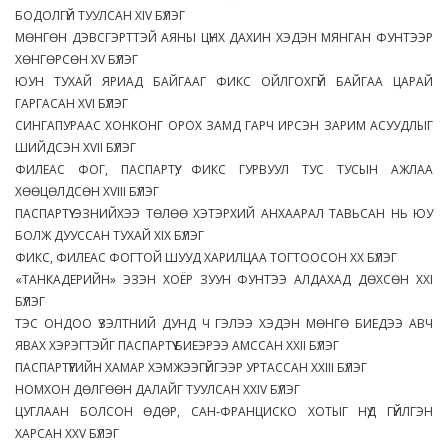
БОДОЛГҮЙ ТУУЛСАН XIV БҮЛЭГ
МӨНГӨН ДЭВСГЭРТТЭЙ АЯНЫ ЦҮНХ ДАХИН ХЭДЭН МЯНГАН ФУНТЭЭР
ХӨНГӨРСӨН XV БҮЛЭГ
ЮУН ТУХАЙ ЯРИАД БАЙГААГ ФИКС ОЙЛГОХГҮЙ БАЙГАА ЦАРАЙ
ГАРГАСАН XVI БҮЛЭГ
СИНГАПУРААС ХОНКОНГ ОРОХ ЗАМД ГАРЧ ИРСЭН ЗАРИМ АСУУДЛЫГ
ШИЙДСЭН XVII БҮЛЭГ
ФИЛЕАС ФОГ, ПАСПАРТҮҮ, ФИКС ГУРВУУЛ ТУС ТУСЫН АЖЛАА
ХӨӨЦӨЛДСӨН XVIII БҮЛЭГ
ПАСПАРТҮҮ ЭЗНИЙХЭЭ ТӨЛӨӨ ХЭТЭРХИЙ АНХААРАЛ ТАВЬСАН НЬ ЮУ
БОЛЖ ДУУССАН ТУХАЙ XIX БҮЛЭГ
ФИКС, ФИЛЕАС ФОГТОЙ ШУУД ХАРИЛЦАА ТОГТООСОН XX БҮЛЭГ
«ТАНКАДЕРИЙН» ЭЗЭН ХОЁР ЗУУН ФУНТЭЭ АЛДАХАД ДӨХСӨН XXI
БҮЛЭГ
ТЭС ОНДОО ҮЗЭЛТНИЙ ДУНД Ч ГЭЛЭЭ ХЭДЭН МӨНГӨ БИЕДЭЭ АВЧ
ЯВАХ ХЭРЭГТЭЙГ ПАСПАРТҮҮ БИЕЭРЭЭ АМССАН XXII БҮЛЭГ
ПАСПАРТҮҮГИЙН ХАМАР ХЭМЖЭЭГҮЙГЭЭР УРТАССАН XXIII БҮЛЭГ
НОМХОН ДӨЛГӨӨН ДАЛАЙГ ТУУЛСАН XXIV БҮЛЭГ
ЦУГЛААН БОЛСОН ӨДӨР, САН-ФРАНЦИСКО ХОТЫГ НҮД ГҮЙЛГЭН
ХАРСАН XXV БҮЛЭГ