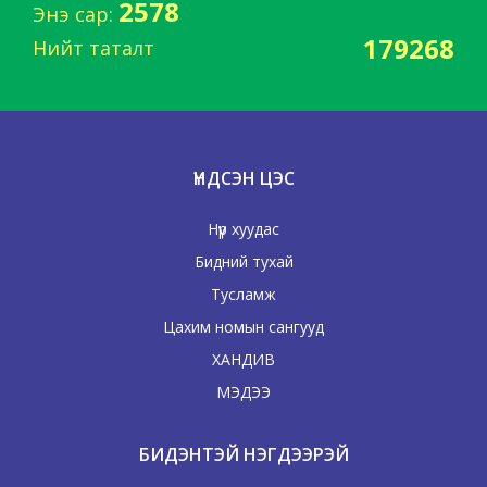
2578
Энэ сар:
179268
Нийт таталт
ҮНДСЭН ЦЭС
Нүүр хуудас
Бидний тухай
Тусламж
Цахим номын сангууд
ХАНДИВ
МЭДЭЭ
БИДЭНТЭЙ НЭГДЭЭРЭЙ