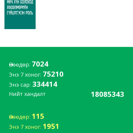
7024
Өнөөдөр:
75210
Энэ 7 хоног:
334414
Энэ сар:
18085343
Нийт хандалт
115
Өнөөдөр:
1951
Энэ 7 хоног: