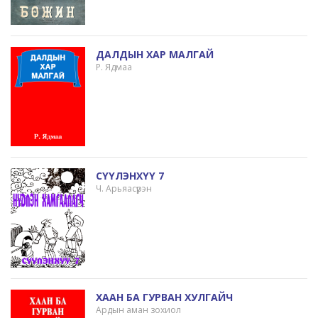
ДАЛДЫН ХАР МАЛГАЙ
Р. Ядмаа
СҮҮЛЭНХҮҮ 7
Ч. Арьяасүрэн
ХААН БА ГУРВАН ХУЛГАЙЧ
Ардын аман зохиол