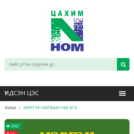
Эхлэл
МЭРГЭН ХАРВААЧ НИ АГЬ
3587