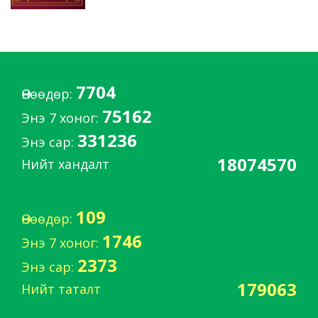
7704
Өнөөдөр:
75162
Энэ 7 хоног:
331236
Энэ сар:
18074570
Нийт хандалт
109
Өнөөдөр:
1746
Энэ 7 хоног:
2373
Энэ сар:
179063
Нийт таталт