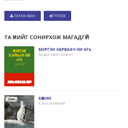
ТАТАЖ АВАХ
ТҮГЭЭХ
ТА ҮҮНИЙГ СОНИРХОЖ МАГАДГҮЙ
МЭРГЭН ХАРВААЧ НИ АГЬ
Ардын аман зохиол
БӨЖИН
К. Высоковский