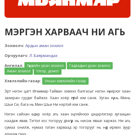
МЭРГЭН ХАРВААЧ НИ АГЬ
Зохиолч:
Ардын аман зохиол
Орчуулагч:
Л. Баярмандах
Ангилал:
Хүүхдийн уран зохиол
Гадаадын уран зохиол
Аман зохиол
Үлгэр, домог
Хэвлэлийн газар:
Улсын хэвлэлийн газар
Эрт нэгэн цагт Өгөөмөр-Тайван хэмээх балгасыг нэгэн хүчирхэг хаан
захиран суудаг байжээ. Хаан хоёр хүүтэй юм санж. Ууган хүү нь Минь
Шьи Си, бага нь Мин Шьи Ни нэртэй юм санж.
Нэгэн сайхан өдөр хоёр агь хаан эцгийнхээ цэцэрлэгээр зугаацан
наадаж явав. Тэгтэл хос тогоруу дээгүүр нь нисэж явааг харжээ. Ни агь
сумаа онилж, нумаа татан харваад эр тогорууг нь нүд ирмэх зуур
алчхаж гэнэ...