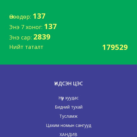
137
Өнөөдөр:
137
Энэ 7 хоног:
2839
Энэ сар:
179529
Нийт таталт
ҮНДСЭН ЦЭС
Нүүр хуудас
Бидний тухай
Тусламж
Цахим номын сангууд
ХАНДИВ