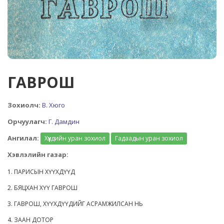
ГАВРОШ
Зохиолч:
В. Хюго
Орчуулагч:
Г. Дамдин
Ангилал:
Хүүхдийн уран зохиол
Гадаадын уран зохиол
Хэвлэлийн газар:
1. ПАРИСЫН ХҮҮХДҮҮД
2. БЯЦХАН ХҮҮ ГАВРОШ
3. ГАВРОШ, ХҮҮХДҮҮДИЙГ АСРАМЖИЛСАН НЬ
4. ЗААН ДОТОР