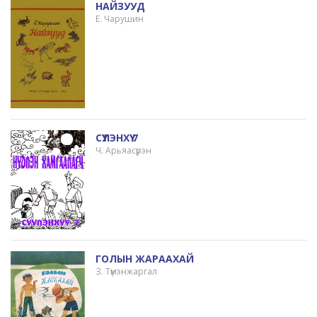
НАЙЗУУД
Е. Чарушин
СҮҮЛЭНХҮҮ 7
Ч. Арьяасүрэн
ГОЛЫН ЖАРААХАЙ
З. Түмэнжаргал