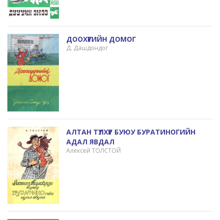
ДООХҮҮГИЙН ДОМОГ
Д. Дашдондог
АЛТАН ТҮЛХҮҮР БУЮУ БУРАТИНОГИЙН
АДАЛ ЯВДАЛ
Алексей ТОЛСТОЙ