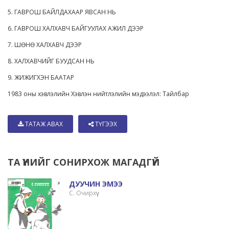
5. ГАВРОШ БАЙЛДАХААР ЯВСАН НЬ
6. ГАВРОШ ХАЛХАВЧ БАЙГУУЛАХ АЖИЛ ДЭЭР
7. ШӨНӨ ХАЛХАВЧ ДЭЭР
8. ХАЛХАВЧИЙГ БУУДСАН НЬ
9. ЖИЖИГХЭН БААТАР
1983 оны хэвлэлийн Хэвлэн нийтлэлийн мэдээлэл: Тайлбар
ТАТАЖ АВАХ
ТҮГЭЭХ
ТА ҮҮНИЙГ СОНИРХОЖ МАГАДГҮЙ
ДУУЧИН ЭМЭЭ
С. Очирхүү