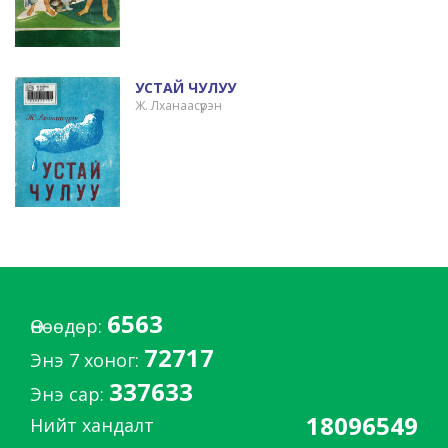
УСТАЙ ЧУЛУУ
Ж. Лханаасүрэн
6563
Өнөөдөр:
72717
Энэ 7 хоног:
337633
Энэ сар:
18096549
Нийт хандалт