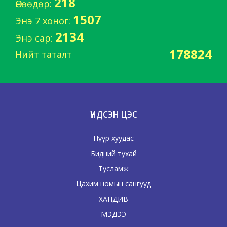
218
Өнөөдөр:
1507
Энэ 7 хоног:
2134
Энэ сар:
178824
Нийт таталт
ҮНДСЭН ЦЭС
Нүүр хуудас
Бидний тухай
Тусламж
Цахим номын сангууд
ХАНДИВ
МЭДЭЭ