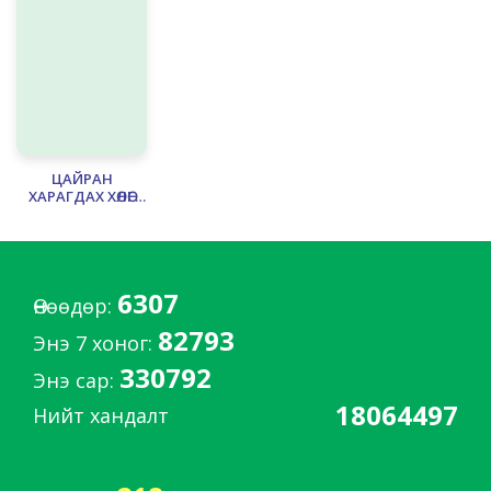
ЦАЙРАН
ХАРАГДАХ ХӨЛӨГ
ОНГОЦ
6307
Өнөөдөр:
82793
Энэ 7 хоног:
330792
Энэ сар:
18064497
Нийт хандалт