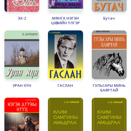
ЭХ-2
МЯНГА НЭГЭН
Бутач
ШӨНИЙН ҮЛГЭР
УРАН ХҮН
ГАСЛАН
ГУЛЬСАРЫ МИНЬ
БАЯРТАЙ