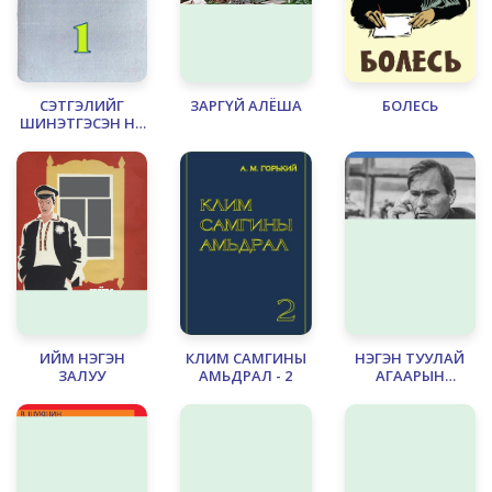
СЭТГЭЛИЙГ
ЗАРГҮЙ АЛЁША
БОЛЕСЬ
ШИНЭТГЭСЭН НЬ
- 1
ИЙМ НЭГЭН
КЛИМ САМГИНЫ
НЭГЭН ТУУЛАЙ
ЗАЛУУ
АМЬДРАЛ - 2
АГААРЫН
БӨМБӨРЦГӨӨР ХЭРХЭН
НИССЭН НЬ