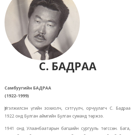
С. БАДРАА
Самбуугийн БАДРАА
(1922-1999)
Үргэлжилсэн үгийн зохиолч, сэтгүүлч, орчуулагч С. Бадраа
1922 онд Булган аймгийн Булган суманд төржээ.
1941 онд Улаанбаатарын багшийн сургууль төгссөн. Бага,