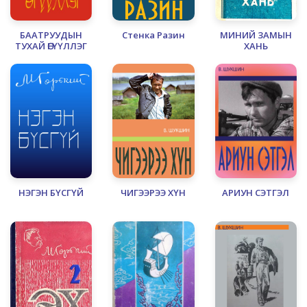
БААТРУУДЫН
Стенка Разин
МИНИЙ ЗАМЫН
ТУХАЙ ӨГҮҮЛЛЭГ
ХАНЬ
НЭГЭН БҮСГҮЙ
ЧИГЭЭРЭЭ ХҮН
АРИУН СЭТГЭЛ