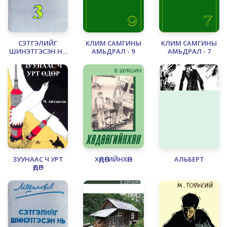
СЭТГЭЛИЙГ
КЛИМ САМГИНЫ
КЛИМ САМГИНЫ
ШИНЭТГЭСЭН НЬ
АМЬДРАЛ - 9
АМЬДРАЛ - 7
- 3
ЗУУНААС Ч УРТ
ХӨДӨӨГИЙНХӨН
АЛЬБЕРТ
ӨДӨР