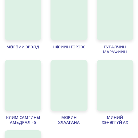
МӨНГӨНИЙ ЭРЭЛД
НӨХРИЙН ГЭРЭЭС
ГУТАЛЧИН
МАРУФИЙН
ҮЛГЭР
КЛИМ САМГИНЫ
МОРИН
МИНИЙ
АМЬДРАЛ - 5
УЛААГАНА
ХЭНЭГГҮЙ АХ