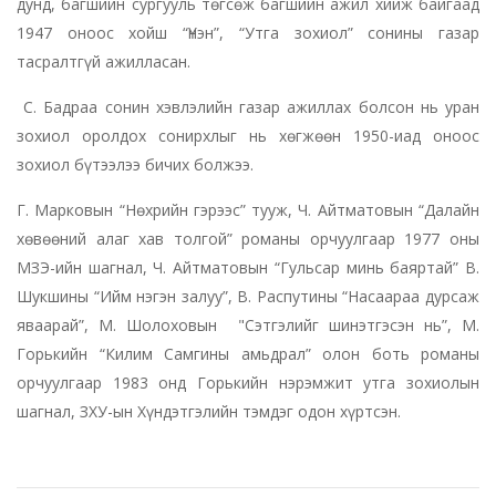
дунд, багшийн сургууль төгсөж багшийн ажил хийж байгаад
1947 оноос хойш “Үнэн”, “Утга зохиол” сонины газар
тасралтгүй ажилласан.
С. Бадраа сонин хэвлэлийн газар ажиллах болсон нь уран
зохиол оролдох сонирхлыг нь хөгжөөн 1950-иад оноос
зохиол бүтээлээ бичих болжээ.
Г. Марковын “Нөхрийн гэрээс” тууж, Ч. Айтматовын “Далайн
хөвөөний алаг хав толгой” романы орчуулгаар 1977 оны
МЗЭ-ийн шагнал, Ч. Айтматовын “Гульсар минь баяртай” В.
Шукшины “Ийм нэгэн залуу”, В. Распутины “Насаараа дурсаж
яваарай”, М. Шолоховын "Сэтгэлийг шинэтгэсэн нь”, М.
Горькийн “Килим Самгины амьдрал” олон боть романы
орчуулгаар 1983 онд Горькийн нэрэмжит утга зохиолын
шагнал, ЗХУ-ын Хүндэтгэлийн тэмдэг одон хүртсэн.