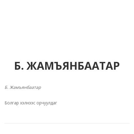
Б. ЖАМЪЯНБААТАР
Б. Жамъянбаатар
Болгар хэлнээс орчуулдаг