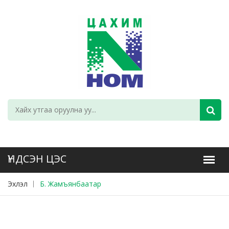
Эхлэл
Б. Жамъянбаатар