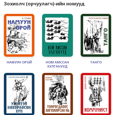
Зохиолч (орчуулагч)-ийн номууд
НАМУУН ОРОЙ
НОМ АМССАН
ТАНГО
ХУЛГАНУУД