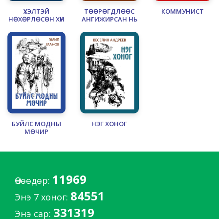
ҮХЭЛТЭЙ
ТӨӨРӨГДЛӨӨС
КОММУНИСТ
НӨХӨРЛӨСӨН ХҮН
АНГИЖИРСАН НЬ
БУЙЛС МОДНЫ
НЭГ ХОНОГ
МӨЧИР
11969
Өнөөдөр:
84551
Энэ 7 хоног:
331319
Энэ сар: