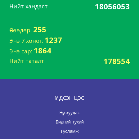
18056053
Нийт хандалт
255
Өнөөдөр:
1237
Энэ 7 хоног:
1864
Энэ сар:
178554
Нийт таталт
ҮНДСЭН ЦЭС
Нүүр хуудас
Бидний тухай
Тусламж