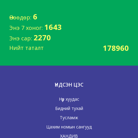
6
Өнөөдөр:
1643
Энэ 7 хоног:
2270
Энэ сар:
178960
Нийт таталт
ҮНДСЭН ЦЭС
Нүүр хуудас
Бидний тухай
Тусламж
Цахим номын сангууд
ХАНДИВ