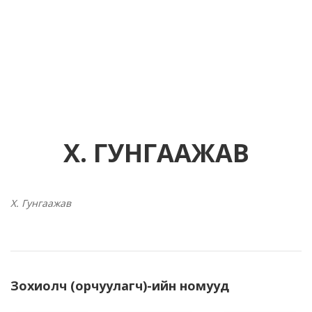
X. ГУНГААЖАВ
X. Гунгаажав
Зохиолч (орчуулагч)-ийн номууд