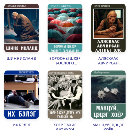
ШИНЭ ИСЛАНД
БОРООНЫ ШҮХЭР
АЛЯСКААС
БОСЛОГО
АВЧИРСАН
ГАРГАСАН НЬ
АЛТНЫ ЭЛС
ИХ БЭЛЭГ
ХОЁР ТАХИР
МАНЦУЙ, ЦЭЦЭГ
ДУТУУ ХҮН
ХОЁР