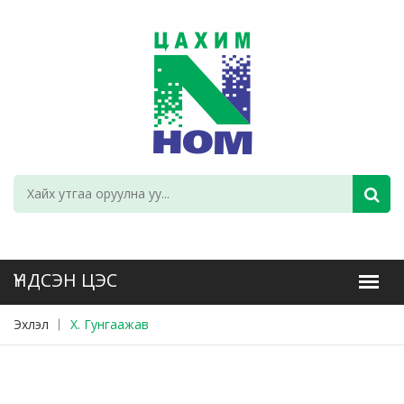
Эхлэл
X. Гунгаажав