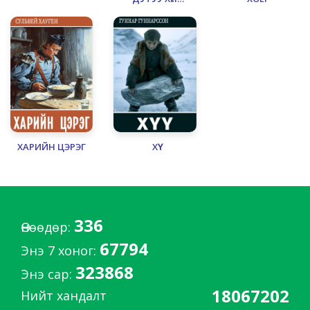
УУЛЗСАН НЬ
ХАРИЙН ЦЭРЭГ
ХҮҮ
336
Өнөөдөр:
67794
Энэ 7 хоног:
323868
Энэ сар:
18067202
Нийт хандалт