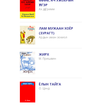
ӨВӨӨ, АЧ ХҮҮ ХОЁРЫН
ҮЛГЭР
Ах дүү Гримм
ЛАМ МУЖААН ХОЁР
(ЗУРАГТ)
Ардын аман зохиол
ЖИРХ
М. Пришвин
ЁЛЫН ТАЙГА
О. Цэнд