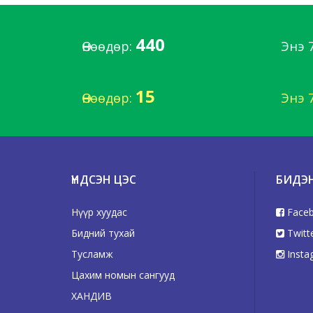
440
Өнөөдөр:
Энэ 
15
Өнөөдөр:
Энэ 
ҮНДСЭН ЦЭС
БИДЭ
Нүүр хуудас
Face
Бидний тухай
Twitt
Тусламж
Insta
Цахим номын сангууд
ХАНДИВ