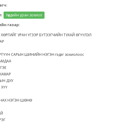
агч:
л:
Хүүхдийн уран зохиол
йн газар:
 ХӨРГИЙГ УРАН ҮГЭЭР БҮТЭЭГЧИЙН ТУХАЙ ӨГҮҮЛЭЛ
АР
РГҮҮН САРЫН ШИНИЙН НЭГЭН гэдэг зохиолоос
ЧАМДАА
РГЭЕ
ХАМАР
ЫН ДУУ
 ХҮҮ
Л
АНАХ НЭГЭН ШӨНӨ
АЙ
РЭГ