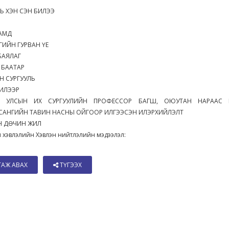
Ь ХЭН СЭН БИЛЭЭ
ЗАМД
ИЙН ГУРВАН ҮЕ
БАЯЛАГ
 БААТАР
Н СУРГУУЛЬ
ИЛЭЭР
 УЛСЫН ИХ СУРГУУЛИЙН ПРОФЕССОР БАГШ, ОЮУТАН НАРААС
САНГИЙН ТАВИН НАСНЫ ОЙГООР ИЛГЭЭСЭН ИЛЭРХИЙЛЭЛТ
Н ДӨЧИН ЖИЛ
 хэвлэлийн Хэвлэн нийтлэлийн мэдээлэл:
ТАЖ АВАХ
ТҮГЭЭХ