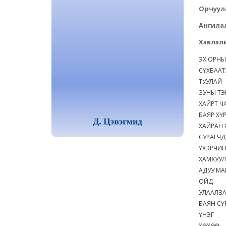
Орчуул
Ангила
Хэвлэли
ЭХ ОРНЫ
СҮХБААТ
ТУУЛАЙ
ЗУНЫ ТЭ
ХАЙРТ 
БАЯР ХҮ
ХАЙРАН 
СУРАГЧД
ҮХЭРЧИН
ХАМХУУ
АДУУ М
ОЙД
УЛААЛЗ
БАЯН СҮ
ҮНЭГ
ХӨХӨӨ