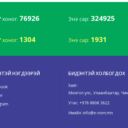
76926
324925
7 хоног:
Энэ сар:
1304
1931
7 хоног:
Энэ сар:
НТЭЙ НЭГДЭЭРЭЙ
БИДЭНТЭЙ ХОЛБОГДОХ
Хаяг:
book
Монгол улс, Улаанбаатар, Чинг
er
Утас:
+976 8808 3622
gram
Имэйл:
info@e-nom.mn