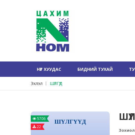
НҮҮР ХУУДАС
БИДНИЙ ТУХАЙ
Т
Эхлэл
ШҮЛГҮҮД
ШҮЛ
5706
22
Зохиол