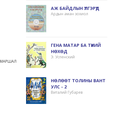
АЖ БАЙДЛЫН ҮЛГЭРҮҮД
Ардын аман зохиол
ГЕНА МАТАР БА ТҮҮНИЙ
НӨХӨД
Э. Успенский
 МАРШАЛ
НӨЛӨӨТ ТОЛИНЫ ВАНТ
УЛС - 2
Виталий Губарев