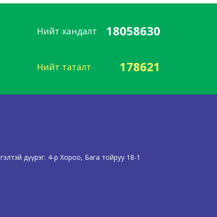
18058630
Нийт хандалт
178621
Нийт таталт
элтэй дүүрэг. 4-р Хороо, Бага тойруу 18-1