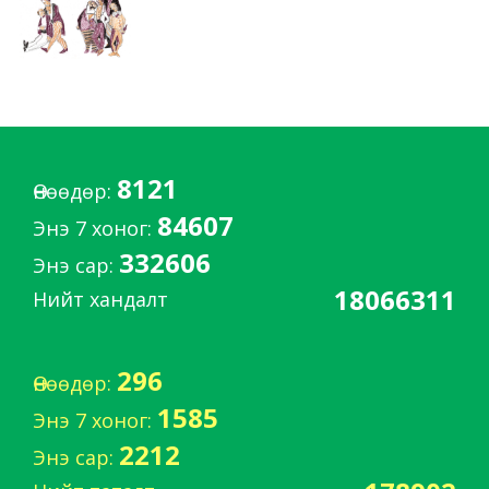
8121
Өнөөдөр:
84607
Энэ 7 хоног:
332606
Энэ сар:
18066311
Нийт хандалт
296
Өнөөдөр:
1585
Энэ 7 хоног:
2212
Энэ сар: