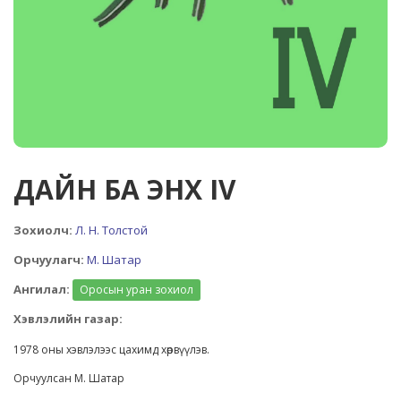
ДАЙН БА ЭНХ IV
Зохиолч:
Л. Н. Толстой
Орчуулагч:
М. Шатар
Ангилал:
Оросын уран зохиол
Хэвлэлийн газар:
1978 оны хэвлэлээс цахимд хөрвүүлэв.
Орчуулсан М. Шатар