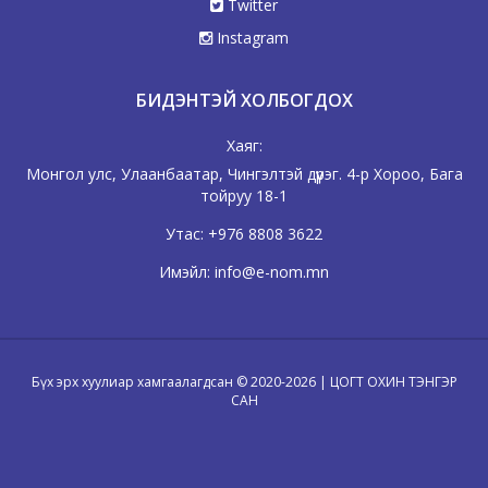
Twitter
Instagram
БИДЭНТЭЙ ХОЛБОГДОХ
Хаяг:
Монгол улс, Улаанбаатар, Чингэлтэй дүүрэг. 4-р Хороо, Бага
тойруу 18-1
Утас:
+976 8808 3622
Имэйл:
info@e-nom.mn
Бүх эрх хуулиар хамгаалагдсан © 2020-2026 | ЦОГТ ОХИН ТЭНГЭР
САН