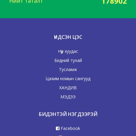
178902
Нийт таталт
ҮНДСЭН ЦЭС
Нүүр хуудас
Бидний тухай
Тусламж
Цахим номын сангууд
ХАНДИВ
МЭДЭЭ
БИДЭНТЭЙ НЭГДЭЭРЭЙ
Facebook