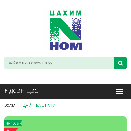
Эхлэл
ДАЙН БА ЭНХ IV
4058