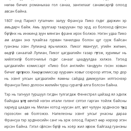
нөгөө бичих романыхаа гол санаа, зангилааг санамсаргүй олоод
авсан байна.
1807 онд Парист гуталчин залуу Франсуа Пико гэдэг даржин эр
амьдарч байж. Амь зуулгаар тааруухан тэр эрд, аз болоход сүйлсэн
бүсгүйнх нь инжинд зуун мянган франк ирэх болжээ. Нэгэн удаа Пико
ам алдан энэ тухайгаа гурван танилдаа болон цуг сууж байсан
гуанзны эзэн Лупианд ярьчихжээ. Пиког явангуут, угийн жөтөөч,
өөдгүй санаатай Лупиан, Пиког цагдаагийн газар гүтгэж, хуримыг нь
хийлгэхгүй болгочихъё гэдэг санааг цаадуулдаа хэлжээ. Тэгээд
цагдаагийн комиссарт «Пико бол английн тандуул» гэсэн ховын
бичиг хүргүүлжээ. Хөөрүү комиссар хуурамч ховыг сохроор итгэж, тэр дор
нь эзэнт улсын цагдаагийн яамны сайдад дамжуулан илтгэснээр
Франсуа Пико долоон жилийн турш сураггүй алга болсон байна.
Тэр нь тагнуул туршуул гэгдэн тулгагдаж Фенестрел цайзад ял эдэлж
байхдаа үхлүүт өвчтэй нэгэн итали гэлэнг сэтгэл гарган тойлж байсны
хариуд цаадах нь Милан хотод нуусан алт, үнэт чулуун эрдэнэсээ түүнд
гэрээслэн өв болгожээ. Напелеоны эзэнт улсыг унасны дараа
Франсуа тэр эрдэнэсийн санг нь эрж олоод, Парист өөр нэрээр эгэн
ирсэн байна. Гэтэл сүйлсэн бүсгүй нь хоёр жил хүлээж байгаад гуанзны