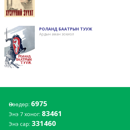
РОЛАНД БААТРЫН ТУУЖ
Ардын аман зохиол
6975
Өнөөдөр:
83461
Энэ 7 хоног:
331460
Энэ сар: