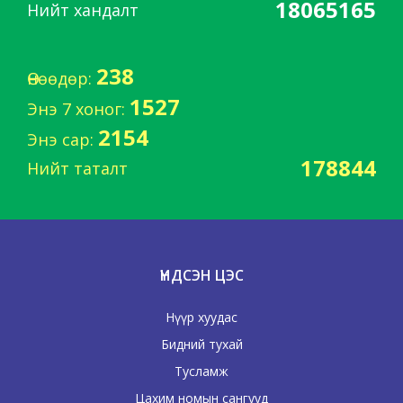
18065165
Нийт хандалт
238
Өнөөдөр:
1527
Энэ 7 хоног:
2154
Энэ сар:
178844
Нийт таталт
ҮНДСЭН ЦЭС
Нүүр хуудас
Бидний тухай
Тусламж
Цахим номын сангууд