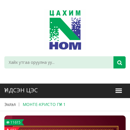
Эхлэл
МОНТЕ-КРИСТО ГҮН 1
11615