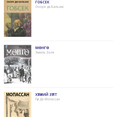
ГОБСЕК
Оноре дө Бальзак
МӨНГӨ
Эмиль Золя
ХҮЗҮҮНИЙ ЗҮҮЛТ
Гүи Де Мопассан