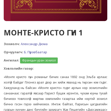
МОНТЕ-КРИСТО ГҮН 1
Зохиолч:
Александр Дюма
Орчуулагч:
Б. Пүрэвбаатар
Ангилал:
Францын уран зохиол
Хэвлэлийн газар:
«Монте кристо гүн» романыг бичих санаа 1892 онд Эльба арлаас
холгүй байдаг Плонез арал дээр ан хийж явахад нь төрсөн юм гэдэг.
Хажууханд нь байсан «Монте кристо» гэдэг арлын нэр зохиолчийн
санаанаас гаралгүй явсаар Парист буцаж ирэнгээ, чухам юуны тухай
бичихээ товлоогүй мөртөө хэвлэлийн газартаа ийм нэртэй зохиол
бичнэ гэсэн гэрээ хийчихжээ. Ингэж байтал, Парисын цагдаагийн
газрын хуучин данс бичгийн захирагч Жак Пешегийн «Дурсамжаас»