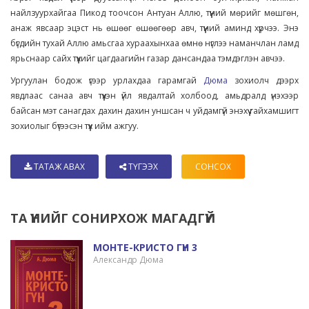
найлзуурхайгаа Пикод тоочсон Антуан Аллю, түүний мөрийг мөшгөн,
анаж явсаар эцэст нь өшөөг өшөөгөөр авч, түүний аминд хүрчээ. Энэ
бүгдийн тухай Аллю амьсгаа хураахынхаа өмнө нүглээ наманчлан ламд
ярьснаар сайх түүхийг цагдаагийн газар дансандаа тэмдэглэн авчээ.
Ургуулан бодож үгээр урлахдаа гарамгай
Дюма
зохиолч дээрх
явдлаас санаа авч түүхэн үйл явдалтай холбоод, амьдралд үнэхээр
байсан мэт санагдах дахин дахин уншсан ч уйдамгүй энэхүү гайхамшигт
зохиолыг бүтээсэн түүх ийм ажгуу.
ТАТАЖ АВАХ
ТҮГЭЭХ
СОНСОХ
ТА ҮҮНИЙГ СОНИРХОЖ МАГАДГҮЙ
МОНТЕ-КРИСТО ГҮН 3
Александр Дюма