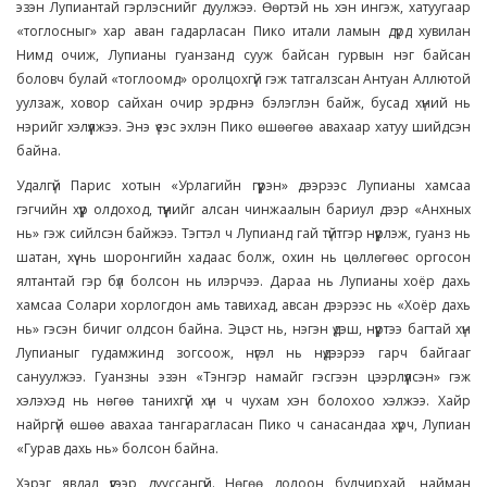
эзэн Лупиантай гэрлэснийг дуулжээ. Өөртэй нь хэн ингэж, хатуугаар
«тоглосныг» хар аван гадарласан Пико итали ламын дүрд хувилан
Нимд очиж, Лупианы гуанзанд сууж байсан гурвын нэг байсан
боловч булай «тоглоомд» оролцохгүй гэж татгалзсан Антуан Аллютой
уулзаж, ховор сайхан очир эрдэнэ бэлэглэн байж, бусад хүний нь
нэрийг хэлүүлжээ. Энэ үеэс эхлэн Пико өшөөгөө авахаар хатуу шийдсэн
байна.
Удалгүй Парис хотын «Урлагийн гүүрэн» дээрээс Лупианы хамсаа
гэгчийн хүүр олдоход, түүнийг алсан чинжаалын бариул дээр «Анхных
нь» гэж сийлсэн байжээ. Тэгтэл ч Лупианд гай түйтгэр нүүрлэж, гуанз нь
шатан, хүү нь шоронгийн хадаас болж, охин нь цөллөгөөс оргосон
ялтантай гэр бүл болсон нь илэрчээ. Дараа нь Лупианы хоёр дахь
хамсаа Солари хорлогдон амь тавихад, авсан дээрээс нь «Хоёр дахь
нь» гэсэн бичиг олдсон байна. Эцэст нь, нэгэн үдэш, нүүртээ багтай хүн
Лупианыг гудамжинд зогсоож, нүгэл нь нүдээрээ гарч байгааг
сануулжээ. Гуанзны эзэн «Тэнгэр намайг гэсгээн цээрлүүлсэн» гэж
хэлэхэд нь нөгөө танихгүй хүн ч чухам хэн болохоо хэлжээ. Хайр
найргүй өшөө авахаа тангарагласан Пико ч санасандаа хүрч, Лупиан
«Гурав дахь нь» болсон байна.
Хэрэг явдал үүгээр дууссангүй. Нөгөө долоон булчирхай, найман