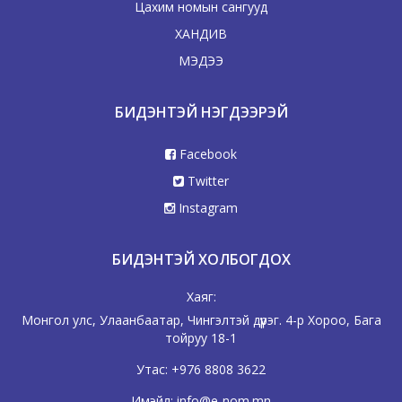
Цахим номын сангууд
ХАНДИВ
МЭДЭЭ
БИДЭНТЭЙ НЭГДЭЭРЭЙ
Facebook
Twitter
Instagram
БИДЭНТЭЙ ХОЛБОГДОХ
Хаяг:
Монгол улс, Улаанбаатар, Чингэлтэй дүүрэг. 4-р Хороо, Бага
тойруу 18-1
Утас:
+976 8808 3622
Имэйл:
info@e-nom.mn