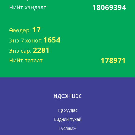
18069394
Нийт хандалт
17
Өнөөдөр:
1654
Энэ 7 хоног:
2281
Энэ сар:
178971
Нийт таталт
ҮНДСЭН ЦЭС
Нүүр хуудас
Бидний тухай
Тусламж