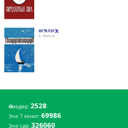
ӨГҮҮЛЛЭГҮҮД
Б. Житков
2528
Өнөөдөр:
69986
Энэ 7 хоног:
326060
Энэ сар: