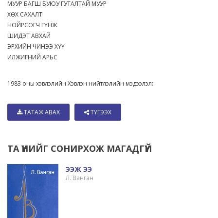
МУУР БАГШ БУЮУ ГУТАЛТАЙ МУУР
ХӨХ САХАЛТ
НОЙРСОГЧ ГҮНЖ
ШИДЭТ АВХАЙ
ЭРХИЙН ЧИНЭЭ ХҮҮ
ИЛЖИГНИЙ АРЬС
1983 оны хэвлэлийн Хэвлэн нийтлэлийн мэдээлэл:
ТАТАЖ АВАХ
ТҮГЭЭХ
ТА ҮҮНИЙГ СОНИРХОЖ МАГАДГҮЙ
ЭЭЖ ЭЭ
Л. Ванган