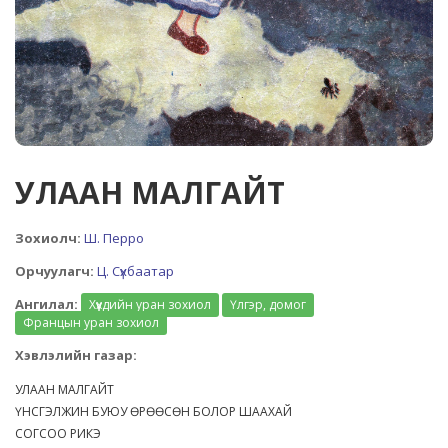
УЛААН МАЛГАЙТ
Зохиолч:
Ш. Перро
Орчуулагч:
Ц. Сүхбаатар
Ангилал:
Хүүхдийн уран зохиол
Үлгэр, домог
Францын уран зохиол
Хэвлэлийн газар:
УЛААН МАЛГАЙТ
ҮНСГЭЛЖИН БУЮУ ӨРӨӨСӨН БОЛОР ШААХАЙ
СОГСОО РИКЭ