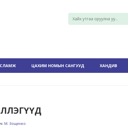
УСЛАМЖ
ЦАХИМ НОМЫН САНГУУД
ХАНДИВ
ҮҮЛЛЭГҮҮД
ч:
М. Зощенко