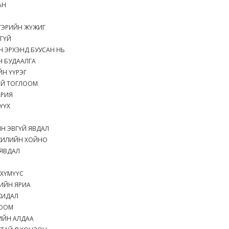
ААН
ЛГЭРИЙН ЖҮЖИГ
ХГҮЙ
Н ЭРХЭНД БУУСАН НЬ
Н БУДААЛГА
ИЙН ҮҮРЭГ
ТЭЙ ТОГЛООМ
АРИЯ
ТҮҮХ
ЙН ЭВГҮЙ ЯВДАЛ
ЖИЛИЙН ХОЙНО
 ЯВДАЛ
Т
А ХҮМҮҮС
ДИЙН ЯРИА
АХИДАЛ
ГЛООМ
ГИЙН АЛДАА