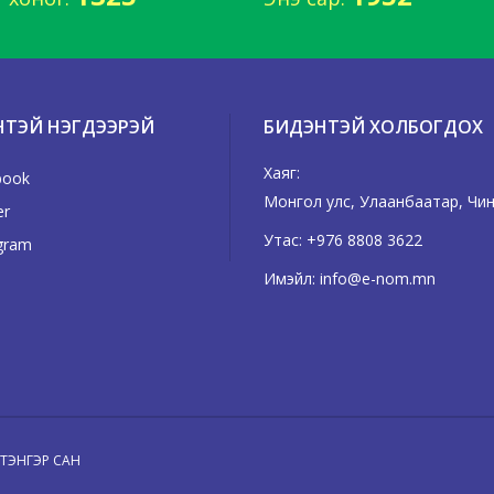
НТЭЙ НЭГДЭЭРЭЙ
БИДЭНТЭЙ ХОЛБОГДОХ
Хаяг:
book
Монгол улс, Улаанбаатар, Чинг
er
Утас:
+976 8808 3622
gram
Имэйл:
info@e-nom.mn
Н ТЭНГЭР САН