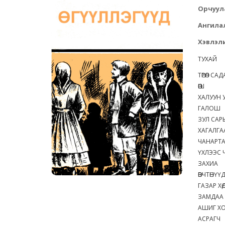
Орчуул
Ангила
Хэвлэли
ТУХАЙ
ТӨРӨЛ С
ӨӨШ
ХАЛУУН
ГАЛОШ
ЗУЛ САР
ХАГАЛГ
ЧАНАРТ
ҮХЛЭЭС 
ЗАХИА
ӨВЧТӨНҮ
ГАЗАР ХӨ
ЗАМДАА
АШИГ Х
АСРАГЧ