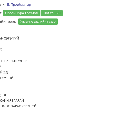
агч:
Б. Пүрэвбаатар
л:
Оросын уран зохиол
Шог хошин
йн газар:
Улсын хэвлэлийн газар
АДАН ХЭРЭГГҮЙ
 УС
ЫН БАЯРЫН ҮЛГЭР
АА
АЙ ЭД
Ч ХҮЧТЭЙ
ҮД
ДЛӨЛТ
 САЙН ЯВААРАЙ
ОНЖОО ХАРАХ ХЭРЭГГҮЙ