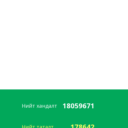
18059671
Нийт хандалт
178642
Нийт таталт