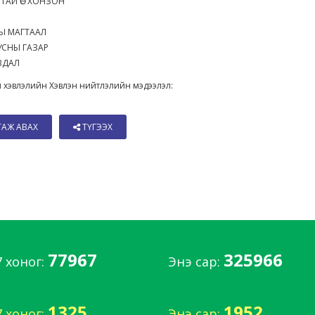
ТАЙ ӨС ХОНЗОН
ЭН
СНЫ МАГТААЛ
УСНЫ ГАЗАР
ЯВДАЛ
 хэвлэлийн Хэвлэн нийтлэлийн мэдээлэл:
ТАЖ АВАХ
ТҮГЭЭХ
77967
325966
7 хоног:
Энэ сар:
1325
1952
7 хоног:
Энэ сар: