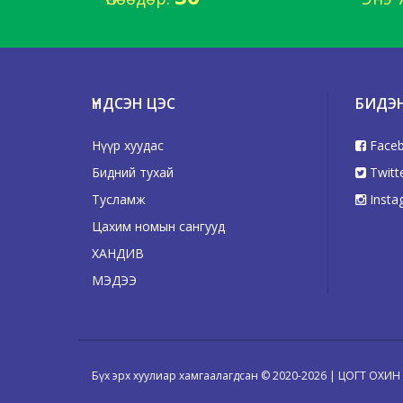
ҮНДСЭН ЦЭС
БИДЭ
Нүүр хуудас
Face
Бидний тухай
Twitt
Тусламж
Insta
Цахим номын сангууд
ХАНДИВ
МЭДЭЭ
Бүх эрх хуулиар хамгаалагдсан © 2020-2026 | ЦОГТ ОХИ