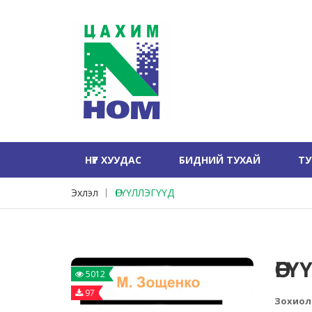
НҮҮР ХУУДАС
БИДНИЙ ТУХАЙ
Т
Эхлэл
ӨГҮҮЛЛЭГҮҮД
ӨГ
5012
97
Зохиол