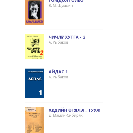
ГОМДОЛТОЙЁО
В. М. Шукшин
ЧИЧЛҮҮР ХУТГА - 2
А. Рыбаков
АЙДАС 1
А. Рыбаков
ХҮҮХДИЙН ӨГҮҮЛЛЭГ, ТУУЖ
Д. Мамин-Сибиряк