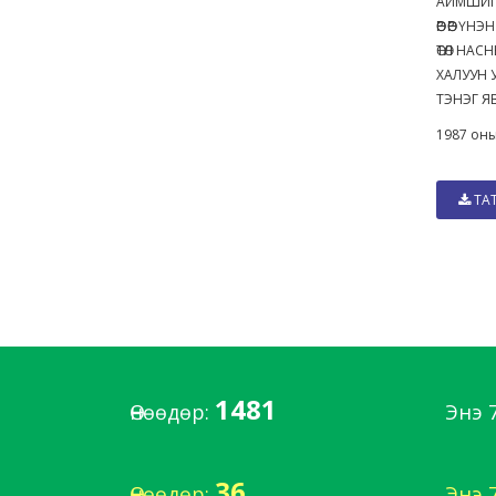
АЙМШИГ
ӨӨР ӨӨР ҮН
ӨТӨЛ НА
ХАЛУУН 
ТЭНЭГ 
1987 оны
ТА
1481
Өнөөдөр:
Энэ 
36
Өнөөдөр:
Энэ 