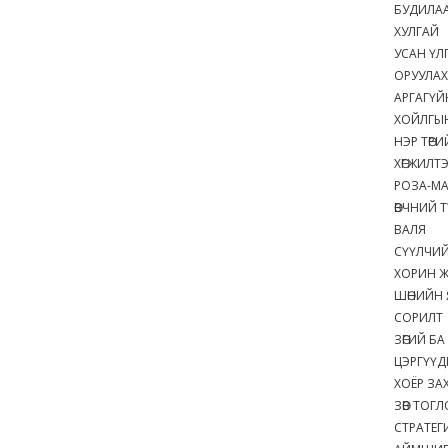
БУДИЛ
ХУЛГАЙ
УСАН Ү
ОРУУЛА
АРГАГҮЙ
ХОЙЛГЫ
НЭР ТӨР
ХӨГЖИЛ
РОЗА-М
ӨВЧНИЙ 
ВАЛЯ
СҮҮЛЧИ
ХОРИН 
ШӨНИЙН
СОРИЛ
ЗӨГИЙ Б
ЦЭРГҮҮ
ХОЁР З
ЗӨВ ТО
СТРАТЕ