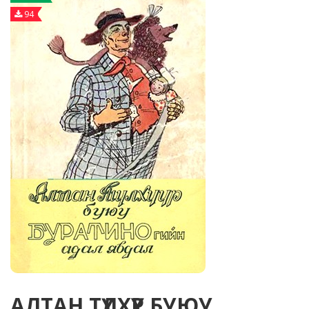
94
АЛТАН ТҮЛХҮҮР БУЮУ