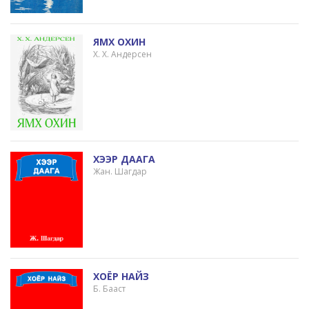
ЯМХ ОХИН
Х. Х. Андерсен
ХЭЭР ДААГА
Жан. Шагдар
ХОЁР НАЙЗ
Б. Бааст