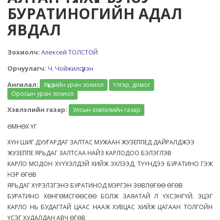
БУРАТИНОГИЙН АДАЛ
ЯВДАЛ
Зохиолч:
Алексей ТОЛСТОЙ
Орчуулагч:
Ч. Чойжилсүрэн
Ангилал:
Хүүхдийн уран зохиол
Үлгэр, домог
Оросын уран зохиол
Хэвлэлийн газар:
Улсын хэвлэлийн газар
ӨМНӨХ ҮГ
XYH ШИГ ДУУГАРДАГ ЗАЛТАС МУЖААН ЖУЗЕППЕД ДАЙРАЛДЖЭЭ
ЖУЗЕППЕ ЯРЬДАГ ЗАЛТСАА НАЙЗ КАРЛОДОО БЭЛЭГЛЭВ
КАРЛО МОДОН ХҮҮХЭЛДЭЙ ХИЙЖ ЭХЛЭЭД, ТҮҮНДЭЭ БУРАТИНО ГЭЖ
НЭР ӨГӨВ
ЯРЬДАГ ХҮРЭЛЗГЭНЭ БУРАТИНОД МЭРГЭН ЗӨВЛӨГӨӨ ӨГӨВ
БУРАТИНО ХӨНГӨМСГӨӨСӨӨ БОЛЖ ЗАЯАТАЙ Л ҮХСЭНГҮЙ. ЭЦЭГ
КАРЛО НЬ БУДАГТАЙ ЦААС НААЖ ХУВЦАС ХИЙЖ ЦАГААН ТОЛГОЙН
ҮСЭГ ХУДАЛДАН АВЧ ӨГӨВ