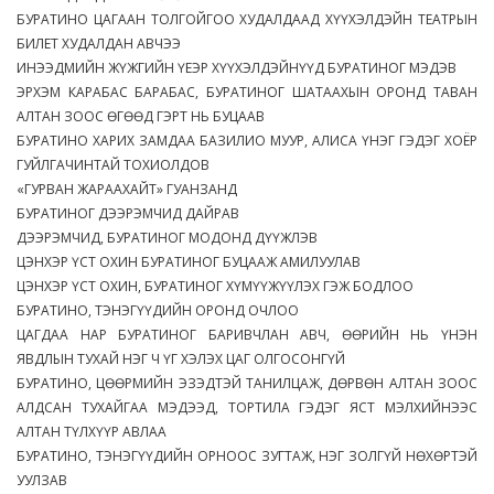
БУРАТИНО ЦАГААН ТОЛГОЙГОО ХУДАЛДААД ХҮҮХЭЛДЭЙН ТЕАТРЫН
БИЛЕТ ХУДАЛДАН АВЧЭЭ
ИНЭЭДМИЙН ЖҮЖГИЙН ҮЕЭР ХҮҮХЭЛДЭЙНҮҮД БУРАТИНОГ МЭДЭВ
ЭРХЭМ КАРАБАС БАРАБАС, БУРАТИНОГ ШАТААХЫН ОРОНД ТАВАН
АЛТАН ЗООС ӨГӨӨД ГЭРТ НЬ БУЦААВ
БУРАТИНО ХАРИХ ЗАМДАА БАЗИЛИО МУУР, АЛИСА ҮНЭГ ГЭДЭГ ХОЁР
ГУЙЛГАЧИНТАЙ ТОХИОЛДОВ
«ГУРВАН ЖАРААХАЙТ» ГУАНЗАНД
БУРАТИНОГ ДЭЭРЭМЧИД ДАЙРАВ
ДЭЭРЭМЧИД, БУРАТИНОГ МОДОНД ДҮҮЖЛЭВ
ЦЭНХЭР ҮСТ ОХИН БУРАТИНОГ БУЦААЖ АМИЛУУЛАВ
ЦЭНХЭР ҮСТ ОХИН, БУРАТИНОГ ХҮМҮҮЖҮҮЛЭХ ГЭЖ БОДЛОО
БУРАТИНО, ТЭНЭГҮҮДИЙН ОРОНД ОЧЛОО
ЦАГДАА НАР БУРАТИНОГ БАРИВЧЛАН АВЧ, ӨӨРИЙН НЬ ҮНЭН
ЯВДЛЫН ТУХАЙ НЭГ Ч ҮГ ХЭЛЭХ ЦАГ ОЛГОСОНГҮЙ
БУРАТИНО, ЦӨӨРМИЙН ЭЗЭДТЭЙ ТАНИЛЦАЖ, ДӨРВӨН АЛТАН ЗООС
АЛДСАН ТУХАЙГАА МЭДЭЭД, ТОРТИЛА ГЭДЭГ ЯСТ МЭЛХИЙНЭЭС
АЛТАН ТҮЛХҮҮР АВЛАА
БУРАТИНО, ТЭНЭГҮҮДИЙН ОРНООС ЗУГТАЖ, НЭГ ЗОЛГҮЙ НӨХӨРТЭЙ
УУЛЗАВ