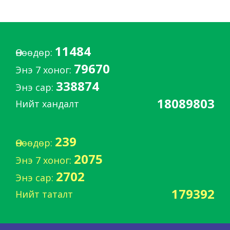
11484
Өнөөдөр:
79670
Энэ 7 хоног:
338874
Энэ сар:
18089803
Нийт хандалт
239
Өнөөдөр:
2075
Энэ 7 хоног:
2702
Энэ сар:
179392
Нийт таталт