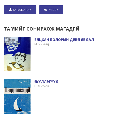
ТАТАЖ АВАХ
ТҮГЭЭХ
ТА ҮҮНИЙГ СОНИРХОЖ МАГАДГҮЙ
БЯЦХАН БОЛОРЫН ДӨРВӨН ЯВДАЛ
М. Чимид
ӨГҮҮЛЛЭГҮҮД
Б. Житков