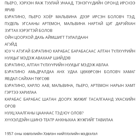
ПЬЕРО, ХЭРХЭН ЯАЖ ТУУЛАЙ УНААД, ТЭНЭГҮҮДИЙН ОРОНД ИРСНЭЭ
ЯРИВ
БУРАТИНО, ПЬЕРО ХОЁР МАЛЬВИНА ДЭЭР ИРСЭН БОЛОВЧ ТЭД,
ПУДЕЛЬ УГСААНЫ АРТЕМОН, МАЛЬВИНА НАРТАЙ ЦУГ ДАРУЙХАН
ЗУГТАХ ХЭРЭГТЭЙ БОЛОВ
ОЙН ЦООРХОЙ ДАХЬ АЙМШИГТ ТУЛАЛДААН
АГУЙД
ЮУ Ч АТУГАЙ БУРАТИНО КАРАБАС БАРАБАСААС АЛТАН ТҮЛХҮҮРИЙН
НУУЦЫГ МЭДЭЖ АВАХААР ШИЙДЭВ
БУРАТИНО, АЛТАН ТҮЛХҮҮРИЙН НУУЦЫГ МЭДЭЖ АВЛАА
БУРАТИНО АМЬДРАЛДАА АНХ УДАА ЦӨХӨРСӨН БОЛОВЧ ХАМАГ
ЯВДАЛ САЙХАН ТӨГСӨВ
БУРАТИНО, КАРЛО ААВ, МАЛЬВИНА, ПЬЕРО, АРТЕМОН НАРЫН ХАМТ
ГЭРТЭЭ ХАРИЛАА
КАРАБАС БАРАБАС ШАТАН ДООРХ ЖИЖИГ ТАСАЛГААНД УХАСХИЙН
ОРОВ
НУУЦ ХААЛГАНЫ ЦААНААС ТЭД ЮҮ ОЛОВ?
ХҮҮХЭЛДЭЙН ШИНЭ ТЕАТР АНХНЫХАА ЖҮЖГИЙГ ТАВИЛАА
1957 оны хэвлэлийн Хэвлэн нийтлэлийн мэдээлэл