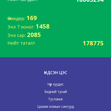
169
Өнөөдөр:
1458
Энэ 7 хоног:
2085
Энэ сар:
178775
Нийт таталт
ҮНДСЭН ЦЭС
Нүүр хуудас
Бидний тухай
Тусламж
Цахим номын сангууд