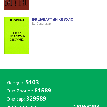
ӨВӨР ШАВАРТЫН ХӨХ УУЛС
Ш. Сүрэнжав
5103
Өнөөдөр:
81589
Энэ 7 хоног:
329589
Энэ сар:
18063294
Нийт хандалт