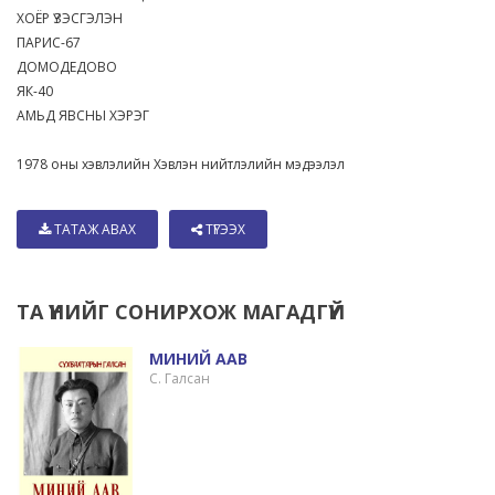
ХОЁР ҮЗЭСГЭЛЭН
ПАРИС-67
ДОМОДЕДОВО
ЯК-40
АМЬД ЯВСНЫ ХЭРЭГ
1978 оны хэвлэлийн Хэвлэн нийтлэлийн мэдээлэл
ТАТАЖ АВАХ
ТҮГЭЭХ
ТА ҮҮНИЙГ СОНИРХОЖ МАГАДГҮЙ
МИНИЙ ААВ
С. Галсан