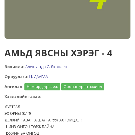
АМЬД ЯВСНЫ ХЭРЭГ - 4
Зохиолч:
Александр С. Яковлев
Орчуулагч:
Ц. ДААГАА
Ангилал:
Намтар, дурсамж
Оросын уран зохиол
Хэвлэлийн газар:
ДУРТГАЛ
ЭХ ОРНЫ ЖИГҮҮР
ДЭЛХИЙН АВАРГА ШАЛГАРУУЛАХ ТЭМЦЭЭН
ШИНЭ ОНГОЦ ТӨРЖ БАЙНА
ПУУЖИН БА ОНГОЦ