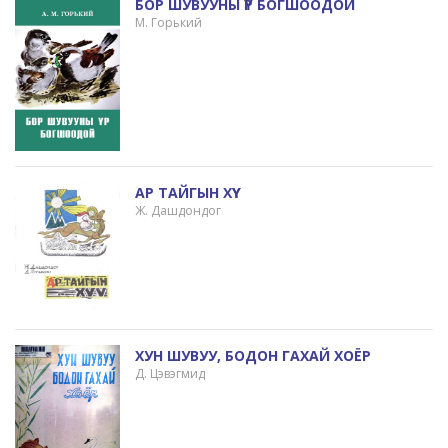
БОР ШУВУУНЫ ҮР БОГШООДОЙ
М. Горький
АР ТАЙГЫН ХҮҮ
Ж. Дашдондог
ХУН ШУВУУ, БОДОН ГАХАЙ ХОЁР
Д. Цэвэгмид