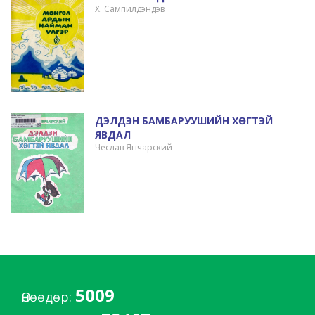
Х. Сампилдэндэв
ДЭЛДЭН БАМБАРУУШИЙН ХӨГТЭЙ
ЯВДАЛ
Чеслав Янчарский
5009
Өнөөдөр: