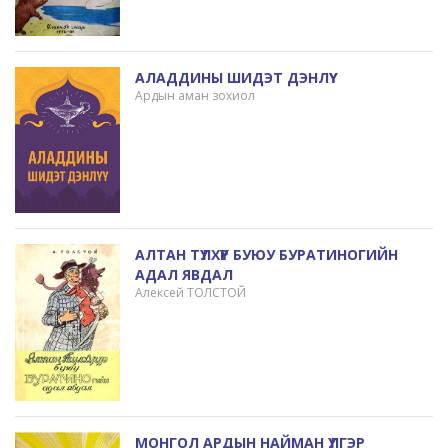
АЛАДДИНЫ ШИДЭТ ДЭНЛҮҮ
Ардын аман зохиол
АЛТАН ТҮЛХҮҮР БУЮУ БУРАТИНОГИЙН
АДАЛ ЯВДАЛ
Алексей ТОЛСТОЙ
МОНГОЛ АРДЫН НАЙМАН ҮЛГЭР