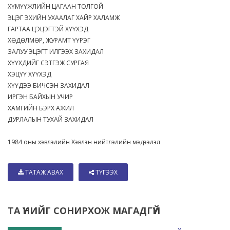
ХҮМҮҮЖЛИЙН ЦАГААН ТОЛГОЙ
ЭЦЭГ ЭХИЙН УХААЛАГ ХАЙР ХАЛАМЖ
ГАРТАА ЦЭЦЭГТЭЙ ХҮҮХЭД
ХӨДӨЛМӨР, ЖУРАМТ ҮҮРЭГ
ЗАЛУУ ЭЦЭГТ ИЛГЭЭХ ЗАХИДАЛ
ХҮҮХДИЙГ СЭТГЭЖ СУРГАЯ
ХЭЦҮҮ ХҮҮХЭД
ХҮҮДЭЭ БИЧСЭН ЗАХИДАЛ
ИРГЭН БАЙХЫН УЧИР
ХАМГИЙН БЭРХ АЖИЛ
ДУРЛАЛЫН ТУХАЙ ЗАХИДАЛ
1984 оны хэвлэлийн Хэвлэн нийтлэлийн мэдээлэл
ТАТАЖ АВАХ
ТҮГЭЭХ
ТА ҮҮНИЙГ СОНИРХОЖ МАГАДГҮЙ