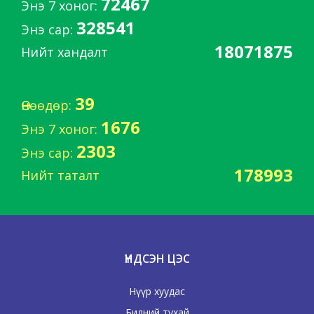
72467
Энэ 7 хоног:
328541
Энэ сар:
18071875
Нийт хандалт
39
Өнөөдөр:
1676
Энэ 7 хоног:
2303
Энэ сар:
178993
Нийт таталт
ҮНДСЭН ЦЭС
Нүүр хуудас
Бидний тухай