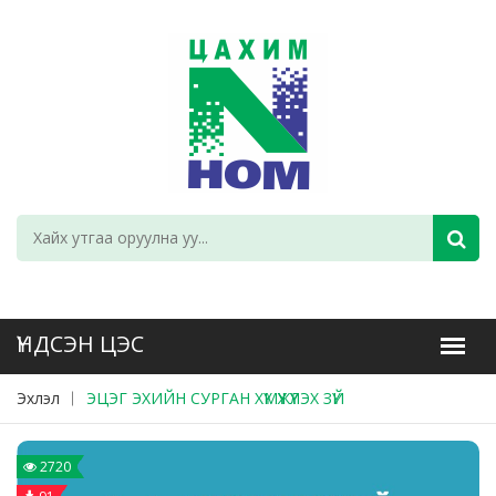
Эхлэл
ЭЦЭГ ЭХИЙН СУРГАН ХҮМҮҮЖҮҮЛЭХ ЗҮЙ
2720