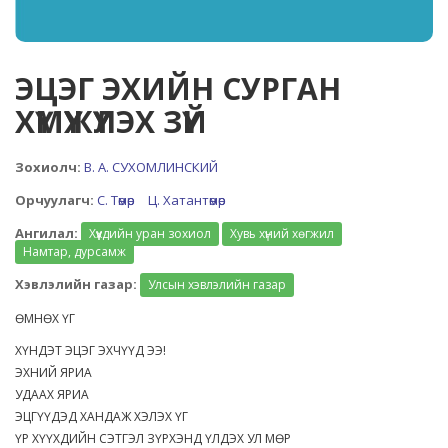
ЭЦЭГ ЭХИЙН СУРГАН
ХҮМҮҮЖҮҮЛЭХ ЗҮЙ
Зохиолч:
В. А. СУХОМЛИНСКИЙ
Орчуулагч:
С. Төмөр
Ц. Хатантөмөр
Ангилал:
Хүүхдийн уран зохиол
Хувь хүний хөгжил
Намтар, дурсамж
Хэвлэлийн газар:
Улсын хэвлэлийн газар
ӨМНӨХ ҮГ
ХҮНДЭТ ЭЦЭГ ЭХЧҮҮД ЭЭ!
ЭХНИЙ ЯРИА
УДААХ ЯРИА
ЭЦГҮҮДЭД ХАНДАЖ ХЭЛЭХ ҮГ
ҮР ХҮҮХДИЙН СЭТГЭЛ ЗҮРХЭНД ҮЛДЭХ УЛ МӨР