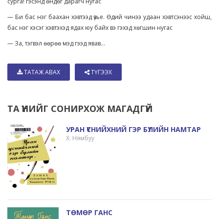
сурга! гэсэнд өндөг дарагч нугас
— Би бас нэг баахан хэвтээд үзье. Өдий чинээ удаан хэвтсэнээс хойш,
бас нэг хэсэг хэвтэхэд ядах юу байх вэ гэхэд хөгшин нугас
— За, тэгвэл өөрөө мэд гээд явав...
ТАТАЖ АВАХ
ТҮГЭЭХ
ТА ҮҮНИЙГ СОНИРХОЖ МАГАДГҮЙ
УРАН ҮСНИЙХНИЙ ГЭР БҮЛИЙН НАМТАР
Х. Нямбуу
ТӨМӨР ГАНС