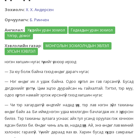
Зохиолч:
Х. Х. Андерсен
Орчуулагч:
Б. Ринчен
Ангилал:
Хүүхдийн уран зохиол
Гадаадын уран зохиол
Үлгэр, домог
Хэвлэлийн газар:
МОНГОЛЫН ЗОХИОЛЧДЫН ЭВЛЭЛ
УЛСЫН ХЭВЛЭЛ
нэгэн хөгшин нугас түүнийг үзэхээр ирээд
— За юу болж байна гэхэд өндөг дарагч нугас
— Нэг өндөг их л удаж байна. Одоо хүртэл ан гав гарсангүй. Бусад
дэгдээхийг үзэгтүн. Цөм эцгээ дуурайсан нь гайхалтай. Тэгтэл, тэр муу,
одоо хүртэл намайг эргэж ирсэнгүй гэхэд хөгшин нугас
— Чи тэр хагардаггүй өндгийг надад үзүүл, тэр лав нэгэн зүйл тахианы
өндөг байх аа. Би иймд нэгэн удаа мэхлэгдэн бачлагдаж их л зүдэрсэн
билээ. Тэр тахианы зулзага уснаас айх тул усанд оруулах гэж хэчнээн
ядсан билээ би. Өндөг чинь аль вэ, надад үзүүл. Ай, энэ өндөг лав миний
хэлснээс гарахгүй. Үүнийг дараад яах вэ. Харин бусад хүүхдээ самрахыг