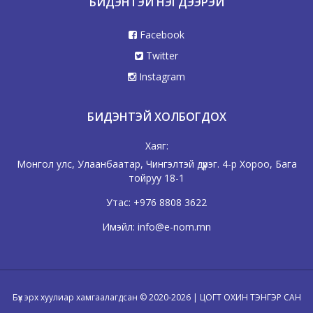
БИДЭНТЭЙ НЭГДЭЭРЭЙ
Facebook
Twitter
Instagram
БИДЭНТЭЙ ХОЛБОГДОХ
Хаяг:
Монгол улс, Улаанбаатар, Чингэлтэй дүүрэг. 4-р Хороо, Бага
тойруу 18-1
Утас:
+976 8808 3622
Имэйл:
info@e-nom.mn
Бүх эрх хуулиар хамгаалагдсан © 2020-2026 | ЦОГТ ОХИН ТЭНГЭР САН