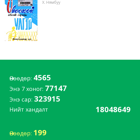
Х. Нямбуу
4565
Өнөөдөр:
77147
Энэ 7 хоног:
323915
Энэ сар:
18048649
Нийт хандалт
199
Өнөөдөр: