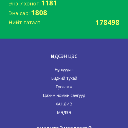
1181
Энэ 7 хоног:
1808
Энэ сар:
178498
Нийт таталт
ҮНДСЭН ЦЭС
Нүүр хуудас
Бидний тухай
Тусламж
Цахим номын сангууд
ХАНДИВ
МЭДЭЭ