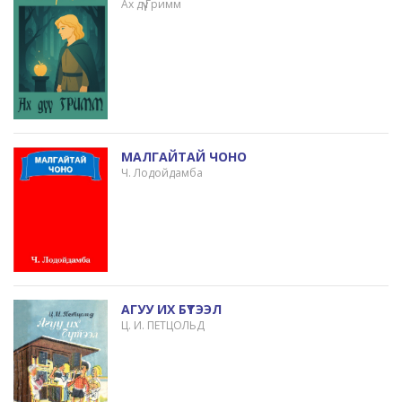
Ах дүү Гримм
МАЛГАЙТАЙ ЧОНО
Ч. Лодойдамба
АГУУ ИХ БҮТЭЭЛ
Ц. И. ПЕТЦОЛЬД