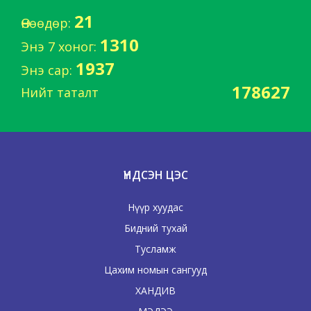
21
Өнөөдөр:
1310
Энэ 7 хоног:
1937
Энэ сар:
178627
Нийт таталт
ҮНДСЭН ЦЭС
Нүүр хуудас
Бидний тухай
Тусламж
Цахим номын сангууд
ХАНДИВ