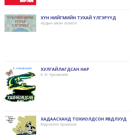
ХҮН НИЙГМИЙН ТУХАЙ ҮЛГЭРҮҮД
Ардын аман зохиол
ХУЛГАЙЛАГДСАН НАР
К. И. Чуковский
ХАДААСХАНД ТОХИОЛДСОН ЯВДЛУУД
Марчелло Аржилли