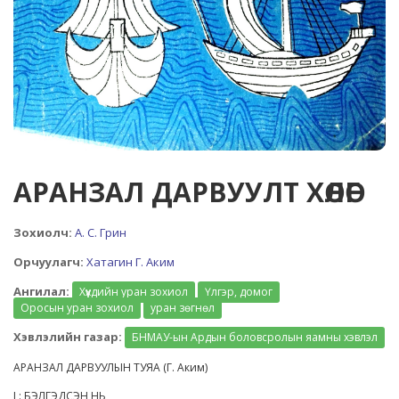
АРАНЗАЛ ДАРВУУЛТ ХӨЛӨГ
Зохиолч:
А. С. Грин
Орчуулагч:
Хатагин Г. Аким
Ангилал:
Хүүхдийн уран зохиол
Үлгэр, домог
Оросын уран зохиол
уран зөгнөл
Хэвлэлийн газар:
БНМАУ-ын Ардын боловсролын яамны хэвлэл
АРАНЗАЛ ДАРВУУЛЫН ТУЯА (Г. Аким)
I : БЭЛГЭДСЭН НЬ