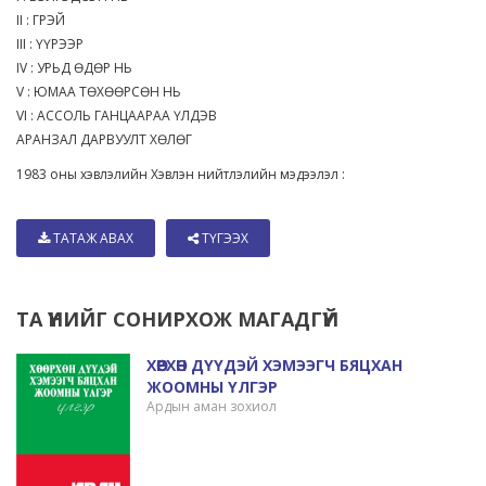
II : ГРЭЙ
III : ҮҮРЭЭР
IV : УРЬД ӨДӨР НЬ
V : ЮМАА ТӨХӨӨРСӨН НЬ
VI : АССОЛЬ ГАНЦААРАА ҮЛДЭВ
АРАНЗАЛ ДАРВУУЛТ ХӨЛӨГ
1983 оны хэвлэлийн Хэвлэн нийтлэлийн мэдээлэл :
ТАТАЖ АВАХ
ТҮГЭЭХ
ТА ҮҮНИЙГ СОНИРХОЖ МАГАДГҮЙ
ХӨӨРХӨН ДҮҮДЭЙ ХЭМЭЭГЧ БЯЦХАН
ЖООМНЫ ҮЛГЭР
Ардын аман зохиол