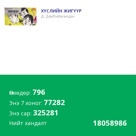
ХҮСЛИЙН ЖИГҮҮР
Д. Дамбийжанцан
796
Өнөөдөр:
77282
Энэ 7 хоног:
325281
Энэ сар:
18058986
Нийт хандалт