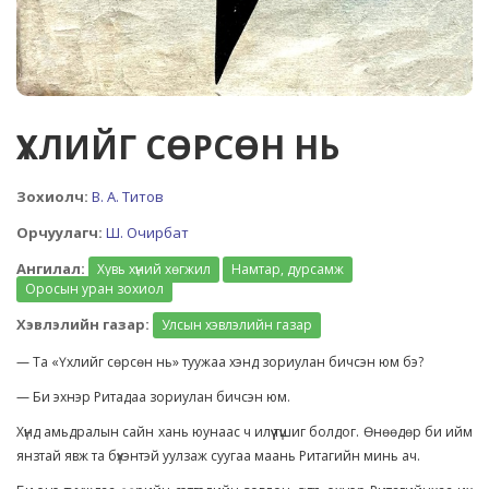
ҮХЛИЙГ СӨРСӨН НЬ
Зохиолч:
В. А. Титов
Орчуулагч:
Ш. Очирбат
Ангилал:
Хувь хүний хөгжил
Намтар, дурсамж
Оросын уран зохиол
Хэвлэлийн газар:
Улсын хэвлэлийн газар
— Та «Үхлийг сөрсөн нь» туужаа хэнд зориулан бичсэн юм бэ?
— Би эхнэр Ритадаа зориулан бичсэн юм.
Хүнд амьдралын сайн хань юунаас ч илүү түшиг болдог. Өнөөдөр би ийм
янзтай явж та бүхэнтэй уулзаж суугаа маань Ритагийн минь ач.