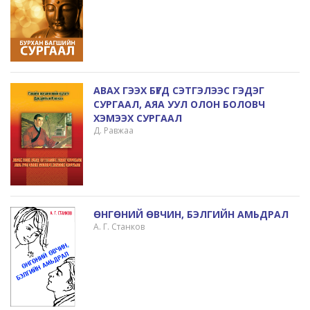
АВАХ ГЭЭХ БҮГД СЭТГЭЛЭЭС ГЭДЭГ
СУРГААЛ, АЯА УУЛ ОЛОН БОЛОВЧ
ХЭМЭЭХ СУРГААЛ
Д. Равжаа
ӨНГӨНИЙ ӨВЧИН, БЭЛГИЙН АМЬДРАЛ
А. Г. Станков