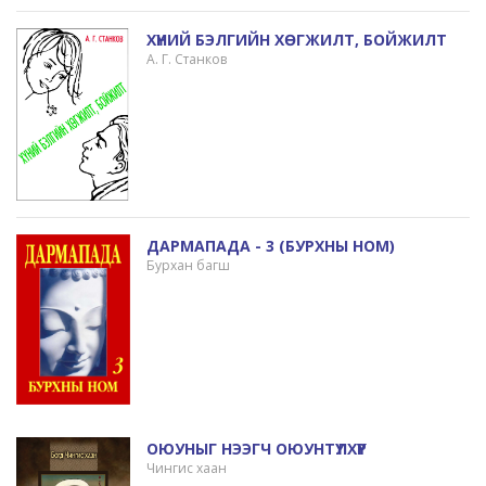
ХҮНИЙ БЭЛГИЙН ХӨГЖИЛТ, БОЙЖИЛТ
А. Г. Станков
ДАРМАПАДА - 3 (БУРХНЫ HOM)
Бурхан багш
ОЮУНЫГ НЭЭГЧ ОЮУНТҮЛХҮҮР
Чингис хаан