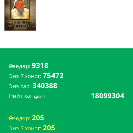
9318
Өнөөдөр:
75472
Энэ 7 хоног:
340388
Энэ сар:
18099304
Нийт хандалт
205
Өнөөдөр:
205
Энэ 7 хоног: