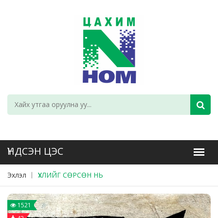
Эхлэл
ҮХЛИЙГ СӨРСӨН НЬ
1521