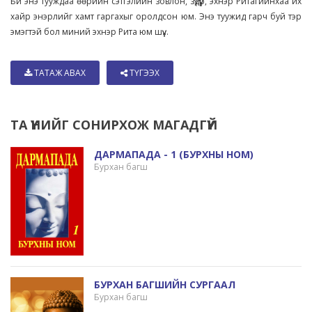
Би энэ тууждаа өөрийн сэтгэлийн зовлон, зүдүүр, эхнэр Ритагийнхаа их
хайр энэрлийг хамт гаргахыг оролдсон юм. Энэ туужид гарч буй тэр
эмэгтэй бол миний эхнэр Рита юм шүү...
ТАТАЖ АВАХ
ТҮГЭЭХ
ТА ҮҮНИЙГ СОНИРХОЖ МАГАДГҮЙ
ДАРМАПАДА - 1 (БУРХНЫ HOM)
Бурхан багш
БУРХАН БАГШИЙН СУРГААЛ
Бурхан багш