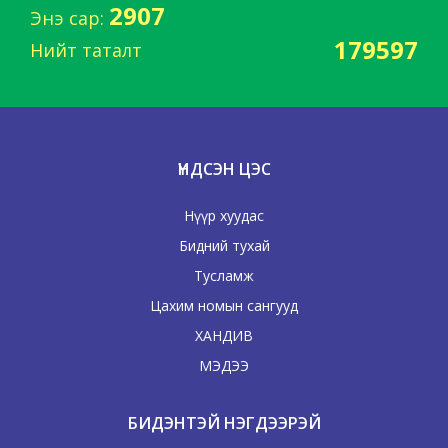
2907
Энэ сар:
179597
Нийт таталт
ҮНДСЭН ЦЭС
Нүүр хуудас
Бидний тухай
Тусламж
Цахим номын сангууд
ХАНДИВ
МЭДЭЭ
БИДЭНТЭЙ НЭГДЭЭРЭЙ