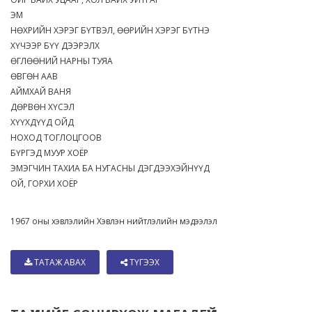
ЭМ
НӨХРИЙН ХЭРЭГ БҮТВЭЛ, ӨӨРИЙН ХЭРЭГ БҮТНЭ
ХҮЧЭЭР БҮҮ ДЭЭРЭЛХ
ӨГЛӨӨНИЙ НАРНЫ ТУЯА
ӨВГӨН ААВ
АЙМХАЙ ВАНЯ
ДӨРВӨН ХҮСЭЛ
ХҮҮХДҮҮД ОЙД
НОХОД ТОГЛОЦГООВ
БҮРГЭД МУУР ХОЁР
ЭМЭГЧИН ТАХИА БА НУГАСНЫ ДЭГДЭЭХЭЙНҮҮД
ОЙ, ГОРХИ ХОЁР
1967 оны хэвлэлийн Хэвлэн нийтлэлийн мэдээлэл
ТАТАЖ АВАХ
ТҮГЭЭХ