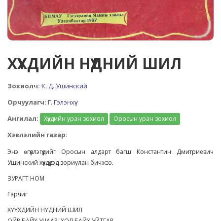
ХҮҮХДИЙН НҮДНИЙ ШИЛ
Зохиолч:
К. Д. Ушинский
Орчуулагч:
Г. Гэлэнхүү
Ангилал:
Хүүхдийн уран зохиол
Оросын уран зохиол
Хэвлэлийн газар:
Энэ өгүүллэгүүдийг Оросын алдарт багш Константин Дмитриевич
Ушинский хүүхдүүдэд зориулан бичжээ.
ЗУРАГТ НОМ
Гарчиг
ХҮҮХДИЙН НҮДНИЙ ШИЛ
ОЙР БАЙХ УЦААР, ХОЛ БАЙХ УЙТГАР