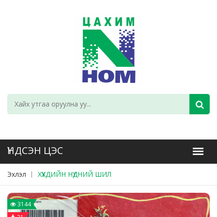
Эхлэл
ХҮҮХДИЙН НҮДНИЙ ШИЛ
3144