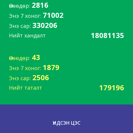
2816
Өнөөдөр:
71002
Энэ 7 хоног:
330206
Энэ сар:
18081135
Нийт хандалт
43
Өнөөдөр:
1879
Энэ 7 хоног:
2506
Энэ сар:
179196
Нийт таталт
ҮНДСЭН ЦЭС