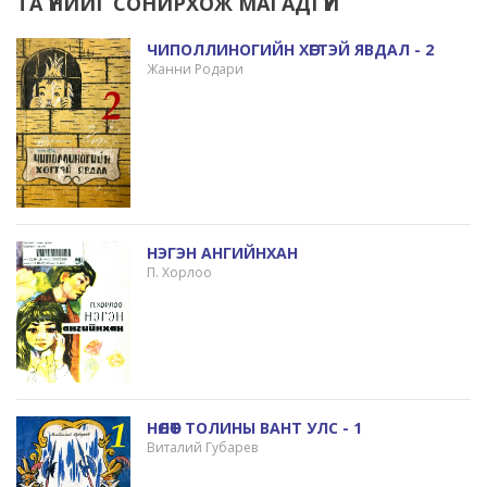
ТА ҮҮНИЙГ СОНИРХОЖ МАГАДГҮЙ
ЧИПОЛЛИНОГИЙН ХӨГТЭЙ ЯВДАЛ - 2
Жанни Родари
НЭГЭН АНГИЙНХАН
П. Хорлоо
НӨЛӨӨТ ТОЛИНЫ ВАНТ УЛС - 1
Виталий Губарев